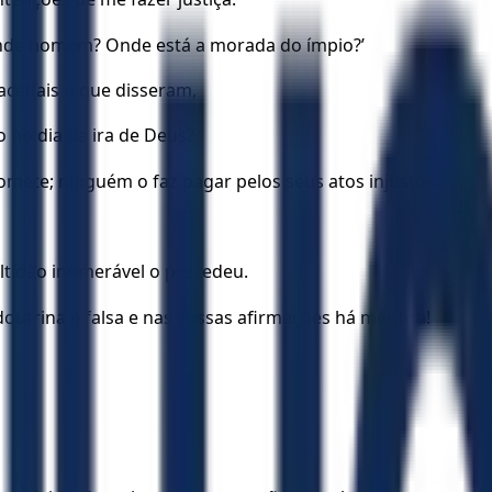
rande homem? Onde está a morada do ímpio?’
aceitais o que disseram,
 no dia da ira de Deus?
mete; ninguém o faz pagar pelos seus atos injustos.
ltidão inumerável o precedeu.
outrina é falsa e nas vossas afirmações há mentira!