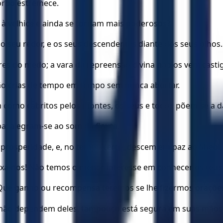
corpo estremece.
 à velhice e ainda se tornam mais poderosos?
 ao seu redor, e os seus descendentes diante dos seus olhos.
es do medo; a vara da repreensão divina não os vem castig
dão crias de tempo em tempo sem nunca abortar.
m como cabritos pelos montes, os seus e todos põem-se a d
; alegram-se ao som da flauta.
prosperidade, e, no tempo certo, descem em paz ao Sheol, 
eixa-nos! Não temos o menor interesse em conhecer os teus 
 Que ganho ou recompensa teremos se lhe fizermos orações
m não dependem deles, tampouco está segura em suas mãos.