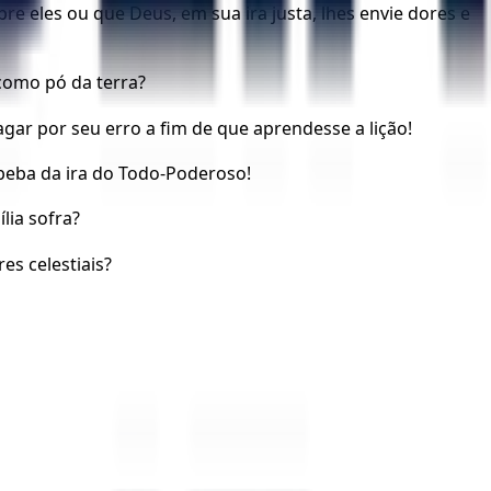
e eles ou que Deus, em sua ira justa, lhes envie dores e
como pó da terra?
agar por seu erro a fim de que aprendesse a lição!
 beba da ira do Todo-Poderoso!
lia sofra?
s celestiais?