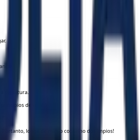
ar.
ançar.
à sepultura.
princípios de vida!
?’
 Portanto, longe de mim o conselho dos ímpios!