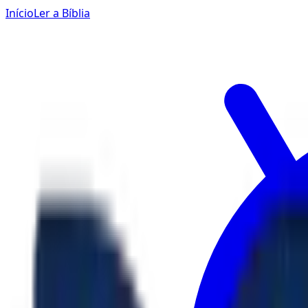
Início
Ler a Bíblia