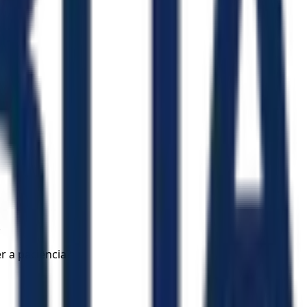
.
r a paciência?