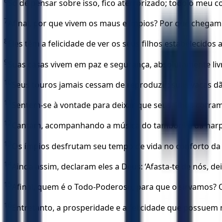
6
Só de pensar sobre isso, fico aterrorizado; todo o meu 
7
Afinal, por que vivem os maus e ímpios? Por que chegam
8
Eles têm a felicidade de ver os seus filhos estabelecidos
9
Suas casas vivem em paz e segurança, absolutamente livr
10
Seus touros jamais cessam de reproduzir; suas vacas 
11
Sentem-se à vontade para deixar que seus filhos corra
12
Cantam, acompanhando a música do tamboril e da harpa
13
Os ímpios desfrutam seu tempo de vida no conforto da 
14
Ainda assim, declaram eles a Deus: ‘Afasta-te de nós, d
15
Afinal, quem é o Todo-Poderoso, para que o sirvamos?
16
Entretanto, a prosperidade e a felicidade que possue