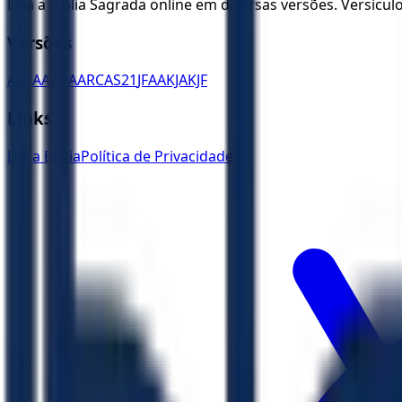
Leia a Bíblia Sagrada online em diversas versões. Versícu
Versões
ACF
AA
ARA
ARC
AS21
JFAA
KJA
KJF
Links
Ler a Bíblia
Política de Privacidade