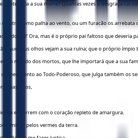
e contempla a sua morte? Quantas vezes a desgraça cai sobr
 o outro como palha ao vento, ou um furacão os arrebata 
dos do pai!’ Ora, mas é o próprio pai faltoso que deveria p
ão; que seus olhos vejam a sua ruína; que o próprio ímpio
 Sheol, o mundo dos mortos, que lhe importará que a sua famí
 conhecimento ao Todo-Poderoso, que julga também os sere
em abastados,
egria e morrem com o coração repleto de amargura.
consumidos pelos vermes da terra.
enções de me fazer justiça.