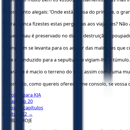
28
Porquanto alegais: ‘Onde está a casa do príncipe, o g
29
Ora, nunca fizestes estas perguntas aos viajantes? Não 
30
que o mau é preservado no dia da destruição e poupado
31
Ninguém se levanta para os acusar das maldades que co
32
Ele é conduzido para a sepultura, e vigiam-lhe o túmulo.
33
Para ele é macio o terreno do vale; assim como uma mu
34
Portanto, como quereis oferecer-me consolo, se vossa d
← Voltar para
KJA
← Capítulo
20
Todos os capítulos
Capítulo
22
→
✝️
BÍBLIA HOJE