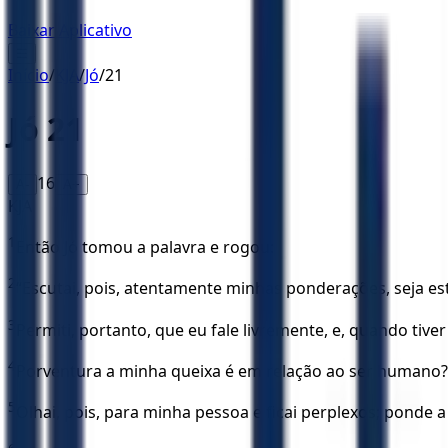
Baixar Aplicativo
☰
Início
/
KJA
/
Jó
/
21
Jó
21
16
A-
A+
KJA
1
Então Jó tomou a palavra e rogou:
2
“Escutai, pois, atentamente minhas ponderações, seja es
3
Permiti, portanto, que eu fale livremente, e, quando ti
4
Porventura a minha queixa é em relação ao ser humano? 
5
Olhai, pois, para minha pessoa e ficai perplexos; ponde 