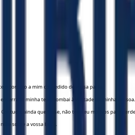
te o consolo a mim concedido de vossa parte.
ver encerrado minha tese, zombai à vontade de minha pessoa
Contudo, ainda que fosse, não teria eu motivos para perde
a mão sobre a vossa boca.