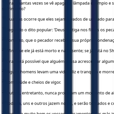
17
Ora, quantas vezes se vê apagar a lâmpada do ímpio e s
sofrimento?
18
Quantas ocorre que eles sejam levados de um lado para
19
Segundo o dito popular: ‘Deus castiga nos filhos os peca
20
Portanto, que o pecador receba a sua própria condenaç
21
Afinal, se ele já está morto e nada sente; se já está no
22
Ora, será possível que alguém possa acrescentar algum
23
Alguns homens levam uma vida feliz e tranquila e morr
24
com saúde e cheios de vigor.
25
Outros, entretanto, nunca provaram um momento de al
26
Todavia, uns e outros jazem no pó, e serão tomados e 
27
Conheço muito bem os vossos pensamentos e as más int