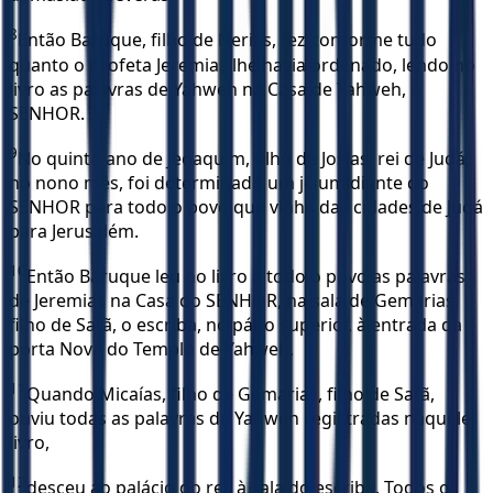
8
Então Baruque, filho de Nerias, fez conforme tudo
quanto o profeta Jeremias lhe havia ordenado, lendo no
livro as palavras de Yahweh na Casa de Yahweh, o
SENHOR.
9
No quinto ano de Jeoaquim, filho de Josias, rei de Judá,
no nono mês, foi determinado um jejum diante do
SENHOR para todo o povo que vinha das cidades de Judá
para Jerusalém.
10
Então Baruque leu no livro a todo o povo as palavras
de Jeremias na Casa do SENHOR, na sala de Gemarias,
filho de Safã, o escriba, no pátio superior, à entrada da
porta Nova do Templo de Yahweh.
11
Quando Micaías, filho de Gemarias, filho de Safã,
ouviu todas as palavras de Yahweh registradas naquele
livro,
12
desceu ao palácio do rei, à sala do escriba. Todos os