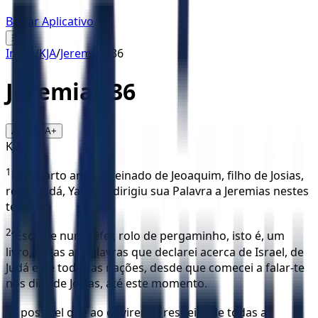
Baixar Aplicativo
☰
Início
/
KJA
/
Jeremias
/
36
Jeremias
36
16
A-
A+
KJA
1
No quarto ano do reinado de Jeoaquim, filho de Josias,
rei de Judá, Yahweh dirigiu sua Palavra a Jeremias nestes
termos:
2
“Escreve num sêfer, rolo de pergaminho, isto é, um
livro, todas as palavras que declarei acerca de Israel, de
Judá e de todas as nações, desde que comecei a falar-te
nos dias de Josias, até este momento.
3
É possível que ao ouvirem a respeito de todas as