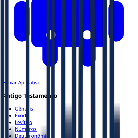
Baixar Aplicativo
Antigo Testamento
Gênesis
Êxodo
Levítico
Números
Deuteronômio