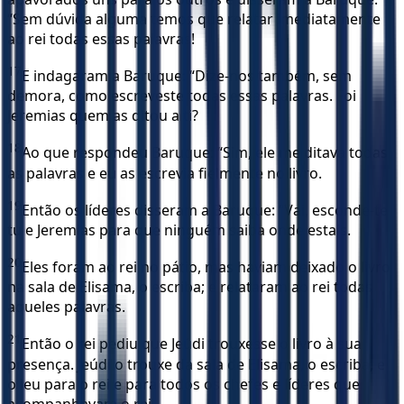
“Sem dúvida alguma temos que relatar imediatamente
ao rei todas essas palavras!
17
E indagaram a Baruque: “Dize-nos também, sem
demora, como escreveste todas essas palavras. Foi
Jeremias quem as ditou a ti?
18
Ao que respondeu Baruque: “Sim, ele me ditava todas
as palavras e eu as escrevia fielmente no livro.
19
Então os líderes disseram a Baruque: “Vai, esconde-te
tu e Jeremias para que ninguém saiba onde estais.
20
Eles foram ao rei no pátio, mas haviam deixado o livro
na sala de Elisama, o escriba; e relataram ao rei todas
aqueles palavras.
21
Então o rei pediu que Jeúdi trouxesse o livro à sua
presença. Jeúdi o trouxe da sala de Elisama, o escriba, e
o leu para o rei e para todos os chefes e líderes que
acompanhavam o rei.