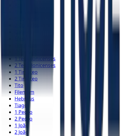
Atos
Romanos
1 Coríntios
2 Coríntios
Gálatas
Efésios
Filipenses
Colossenses
1 Tessalonicenses
2 Tessalonicenses
1 Timóteo
2 Timóteo
Tito
Filemom
Hebreus
Tiago
1 Pedro
2 Pedro
1 João
2 João