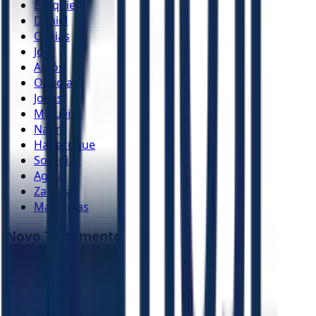
Ezequiel
Daniel
Oséias
Joel
Amós
Obadias
Jonas
Miquéias
Naum
Habacuque
Sofonias
Ageu
Zacarias
Malaquias
Novo Testamento
Mateus
Marcos
Lucas
João