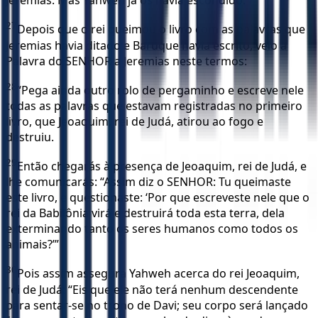
Jeremias. Mas Yahweh já os havia escondido.
27
Depois que o rei queimou o livro com as palavras que
Jeremias havia ditado e Baruque havia escrito, veio a
Palavra do SENHOR a Jeremias neste termos:
28
“Pega ainda outro rolo de pergaminho e escreve nele
todas as palavras que estavam registradas no primeiro
livro, que Jeoaquim, rei de Judá, atirou ao fogo e
destruiu.
29
Então chegarás à presença de Jeoaquim, rei de Judá, e
lhe comunicarás: “Assim diz o SENHOR: Tu queimaste
este livro, e questionaste: ‘Por que escreveste nele que o
rei da Babilônia virá e destruirá toda esta terra, dela
exterminando tanto os seres humanos como todos os
animais?’”
30
Pois assim assegura Yahweh acerca do rei Jeoaquim,
rei de Judá: “Eis que ele não terá nenhum descendente
para sentar-se no trono de Davi; seu corpo será lançado