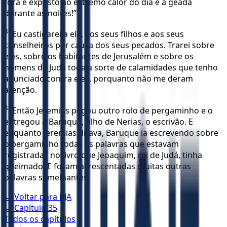
fora e exposto ao extremo calor do dia e à geada
durante as noites!”
31
Eu castigarei a ele, aos seus filhos e aos seus
conselheiros por causa dos seus pecados. Trarei sobre
eles, sobre os habitantes de Jerusalém e sobre os
homens de Judá toda a sorte de calamidades que tenho
anunciado contra eles, porquanto não me deram
atenção.
32
Então Jeremias pegou outro rolo de pergaminho e o
entregou a Baruque, filho de Nerias, o escrivão. E
enquanto Jeremias ditava, Baruque ia escrevendo sobre
o pergaminho todas as palavras que estavam
registradas no livro que Jeoaquim, rei de Judá, tinha
queimado. E foram acrescentadas muitas outras
palavras semelhantes.
← Voltar para
KJA
← Capítulo
35
Todos os capítulos