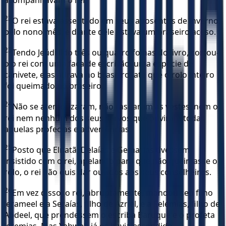
22
O rei estava assentado em seus aposentos de inverno,
pelo nono mês, e diante dele estava um braseiro aceso.
23
Tendo Jeúdi lido três ou quatro folhas do livro, cortou-
o o rei com uma faca de escrivão, uma espécie de
canivete, e as atirava no braseiro, até que o rolo inteiro
foi queimado no braseiro.
24
Não se atemorizaram, não rasgaram as vestes, nem o
rei nem nenhum dos seus servos que ouviram todas
aquelas profecias e advertências.
25
Posto que Elnatã, Delaías e Gemarias tivessem
insistido com o rei, apelando para que não queimasse o
rolo, o rei não quis dar ouvidos aos seus conselheiros.
26
Em vez disso, o rei, abruptamente, mandou seu filho
Jerameel e a Seraías, filho de Azriel, e a Selemias, filho de
Abdeel, que prendessem o escriba Baruque e o profeta