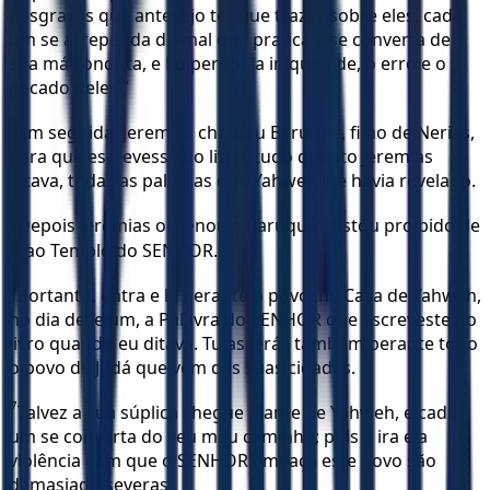
desgraças que antevejo ter que trazer sobre eles, cada
um se arrependa do mal que pratica e se converta de
sua má conduta, e Eu perdoe a iniquidade, o erro e o
pecado deles!”
4
Em seguida, Jeremias chamou Baruque, filho de Nerias,
para que escrevesse no livro, tudo quanto Jeremias
ditava, todas as palavras que Yahweh lhe havia revelado.
5
Depois Jeremias ordenou a Baruque: “Estou proibido de
ir ao Templo do SENHOR.
6
Portanto, entra e lê perante o povo, na Casa de Yahweh,
no dia de jejum, a Palavra do SENHOR que escreveste no
livro quando eu ditava. Tu as lerás também perante todo
o povo de Judá que vem das suas cidades.
7
Talvez a sua súplica chegue diante de Yahweh, e cada
um se converta do seu mau caminho; pois a ira e a
violência com que o SENHOR ameaça este povo são
demasiado severas.