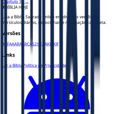
Capítulo
37
→
✝️
BÍBLIA HOJE
Leia a Bíblia Sagrada online em diversas versões.
Versículos diários, devocionais e navegação completa.
Versões
ACF
AA
ARA
ARC
AS21
JFAA
KJA
KJF
Links
Ler a Bíblia
Política de Privacidade