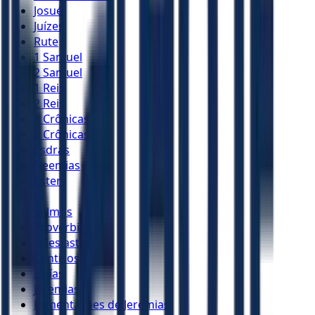
Josué
Juízes
Rute
1 Samuel
2 Samuel
1 Reis
2 Reis
1 Crônicas
2 Crônicas
Esdras
Neemias
Ester
Jó
Salmos
Provérbios
Eclesiastes
Cânticos
Isaías
Jeremias
Lamentações de Jeremias