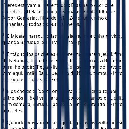
líderes estavam ali assentados: Elisama, o escriba e
secretário, Delaías, filho de Semaías, Elnatã, filho de
Acbor, Gemarias, filho de Safã, Zedequias, filho de
Hananias, e todos os outros chefes.
13
E Micaías narrou todas as palavras que tinha ouvido,
quando Baruque leu o livro para o povo.
14
Então todos os chefes e líderes mandaram Jeúdi, filho
de Netanias, filho de Selemias, filho de Cuxe, a Baruque,
para lhe pedir: “Pega o livro que leste diante do povo e
vem aqui. Então Baruque, filho de Nerias, tomou o livro
consigo e dirigiu-se até eles.
15
E os chefes e líderes ordenaram-lhe: “Senta-te, pois,
entre nós e lê o livro para que todos ouçamos o que diz.
Sem demora, Baruque passou a ler o conteúdo do livro
para eles.
16
Quando ouviram todas aquelas palavras, voltaram-se
apavorados uns para os outros e disseram a Baruque: