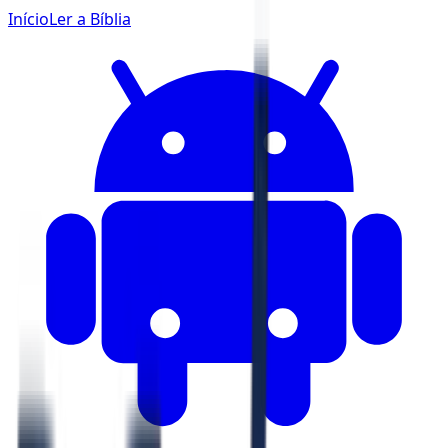
Início
Ler a Bíblia