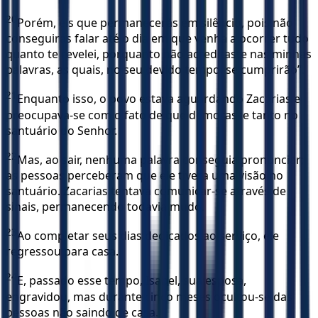
20
Porém, eis que permanecerás em silêncio, pois não
conseguirás falar até o dia em que venha a ocorrer tudo
quanto te revelei, porquanto não acreditaste nas minhas
palavras, as quais, no seu devido tempo, se cumprirão”.
21
Enquanto isso, o povo estava aguardando Zacarias e
preocupava-se com o fato de que demorasse tanto no
santuário do Senhor.
22
Mas, ao sair, nenhuma palavra conseguia pronunciar;
as pessoas perceberam que ele tivera uma visão no
santuário. Zacarias tentava comunicar-se através de
sinais, permanecendo todavia mudo.
23
Ao completar seus dias dedicados ao serviço, ele
regressou para casa.
24
E, passado esse tempo, Isabel, sua esposa,
engravidou, mas durante cinco meses ocultou-se das
pessoas não saindo de casa.