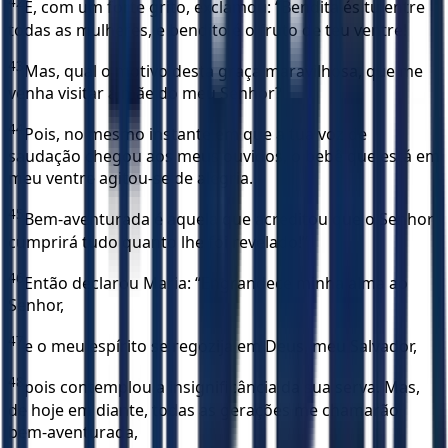
42
E, com um forte grito, exclamou: “Bendita és tu entre
todas as mulheres, e bendito é o fruto de teu ventre!
43
Mas, qual o motivo desta graça maravilhosa, que me
venha visitar a mãe do meu Senhor?
44
Pois, no mesmo instante em que a tua voz de
saudação chegou aos meus ouvidos, o bebê que está em
meu ventre agitou-se de alegria.
45
Bem-aventurada é aquela que acreditou que o Senhor
cumprirá tudo quanto lhe foi revelado!”
46
Então declarou Maria: “Engrandece minha alma ao
Senhor,
47
e o meu espírito se regozija em Deus, meu Salvador,
48
pois contemplou a insignificância da sua serva. Mas,
de hoje em diante, todas as gerações me chamarão
bem-aventurada,