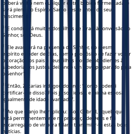
beberá vinho nem qualquer outra bebida fermentada, e
será pleno do Espírito Santo desde antes do seu
nascimento.
16
E conduzirá muitos dos filhos de Israel à conversão ao
Senhor, seu Deus.
17
Ele avançará na presença do Senhor, no mesmo
espírito e poder de Elias, com o propósito de fazer voltar
o coração dos pais a seus filhos e os desobedientes à
sabedoria dos justos, deixando um povo preparado para
o Senhor”.
18
Então, Zacarias indagou do anjo: “Como poderei
certificar-me disso? Pois já sou idoso, e minha esposa
igualmente de idade avançada”.
19
Ao que o anjo lhe replicou: “Sou Gabriel, aquele que
está permanentemente na presença de Deus e fui
encarregado de vir para falar e transmitir-te estas boas
notícias.