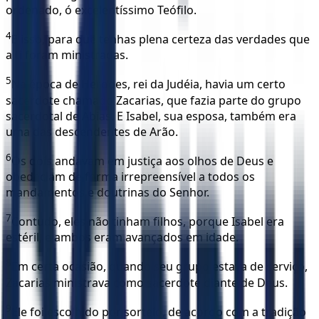
ordenado, ó excelentíssimo Teófilo.
4
E isso, para que tenhas plena certeza das verdades que
a ti foram ministradas.
5
Na época de Herodes, rei da Judéia, havia um certo
sacerdote chamado Zacarias, que fazia parte do grupo
sacerdotal de Abias. E Isabel, sua esposa, também era
uma das descendentes de Arão.
6
Os dois andavam em justiça aos olhos de Deus e
obedeciam de forma irrepreensível a todos os
mandamentos e doutrinas do Senhor.
7
Contudo, eles não tinham filhos, porque Isabel era
estéril, e ambos eram avançados em idade.
8
Em certa ocasião, quando seu grupo estava de serviço,
Zacarias ministrava como sacerdote diante de Deus.
9
Ele foi escolhido por sorteio, de acordo com a tradição