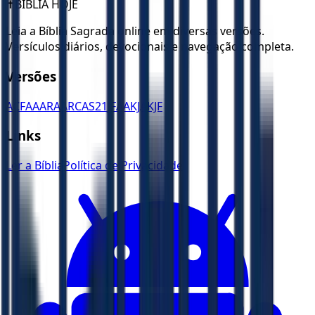
✝️
BÍBLIA HOJE
Leia a Bíblia Sagrada online em diversas versões.
Versículos diários, devocionais e navegação completa.
Versões
ACF
AA
ARA
ARC
AS21
JFAA
KJA
KJF
Links
Ler a Bíblia
Política de Privacidade