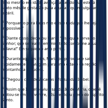
filho mesmo em idade avançada, sendo que este já é o
sexto mês de gestação para aquela a quem julgavam
estéril.
37
Porquanto para Deus não existe nada que lhe seja
impossível!”
38
Diante disso, declarou Maria: “Eis aqui a serva do
Senhor; que se realize em mim tudo conforme a tua
palavra!” Em seguida o anjo partiu.
39
Durante aqueles dias, Maria preparou-se e saiu
rapidamente em viagem para uma cidade da região
montanhosa da Judéia.
40
Chegou à casa de Zacarias e foi saudar Isabel.
41
Assim que Isabel ouviu a saudação de Maria, o bebê
agitou-se em seu ventre, e Isabel ficou plena do Espírito
Santo.