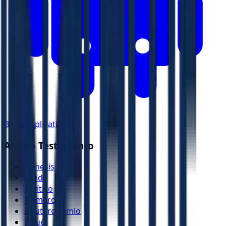
Baixar Aplicativo
Antigo Testamento
Gênesis
Êxodo
Levítico
Números
Deuteronômio
Josué