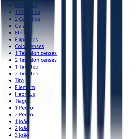
Romanos
1 Coríntios
2 Coríntios
Gálatas
Efésios
Filipenses
Colossenses
1 Tessalonicenses
2 Tessalonicenses
1 Timóteo
2 Timóteo
Tito
Filemom
Hebreus
Tiago
1 Pedro
2 Pedro
1 João
2 João
3 João