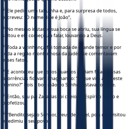
63
Ele pediu uma tabuinha e, para surpresa de todos,
escreveu: “O nome dele é João”.
64
No mesmo instante sua boca se abriu, sua língua se
soltou e ele começou a falar, louvando a Deus.
65
Toda a vizinhança foi tomada de grande temor e por
toda a região montanhosa da Judéia se comentavam
esses fatos.
66
E aconteceu que todos quantos ouviam falar dessas
ocorrências ficavam imaginando: “O que virá a ser este
menino?” Pois a boa mão do Senhor estava com ele.
67
Então, seu pai Zacarias foi cheio do Espírito Santo e
profetizou:
68
“Bendito seja o Senhor, Deus de Israel, pois que visitou
e redimiu o seu povo.