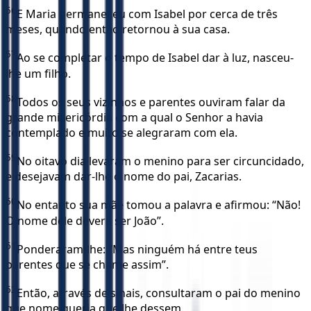
56
E Maria permaneceu com Isabel por cerca de três
meses, quando então retornou à sua casa.
57
Ao se completar o tempo de Isabel dar à luz, nasceu-
lhe um filho.
58
Todos os seus vizinhos e parentes ouviram falar da
grande misericórdia com a qual o Senhor a havia
contemplado e muito se alegraram com ela.
59
No oitavo dia levaram o menino para ser circuncidado,
e desejavam dar-lhe o nome do pai, Zacarias.
60
No entanto sua mãe tomou a palavra e afirmou: “Não!
O nome dele deverá ser João”.
61
Ponderaram-lhe: “Mas ninguém há entre teus
parentes que se chame assim”.
62
Então, através de sinais, consultaram o pai do menino
que nome queria que lhe dessem.