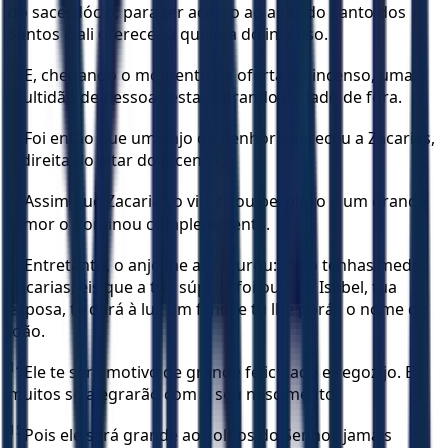
do sacerdócio, para ter acesso ao altar do Santo dos
Santos e ali oferecer a queima do incenso.
10
E, chegando o momento da oferta do incenso, uma
multidão de pessoas estava orando do lado de fora.
11
Foi então que um anjo do Senhor apareceu a Zacarias,
à direita do altar do incenso.
12
Assim que Zacarias o viu, ficou perplexo e um grande
temor o dominou completamente.
13
Entretanto, o anjo lhe assegurou: “Não tenhas medo,
Zacarias; eis que a tua súplica foi ouvida. Isabel, tua
esposa, te dará à luz um filho, e tu lhe porás o nome de
João.
14
Ele te será motivo de grande felicidade e regozijo. E
muitos se alegrarão com o seu nascimento.
15
Pois ele será grande aos olhos do Senhor, jamais