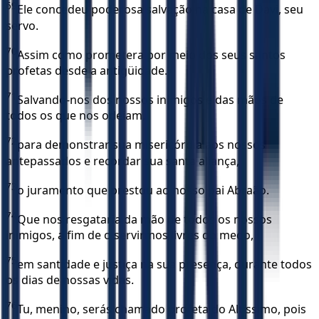
69
Ele concedeu poderosa salvação na casa de Davi, seu
servo.
70
Assim como prometera por meio dos seus santos
profetas desde a antigüidade.
71
Salvando-nos dos nossos inimigos e das mãos de
todos os que nos odeiam,
72
para demonstrar sua misericórdia aos nossos
antepassados e recordar sua santa aliança,
73
o juramento que prestou ao nosso pai Abraão.
74
Que nos resgataria da mão de todos os nossos
inimigos, a fim de o servirmos livres do medo,
75
em santidade e justiça na sua presença, durante todos
os dias de nossas vidas.
76
Tu, menino, serás chamado profeta do Altíssimo, pois