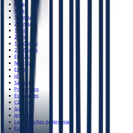
Juízes
Rute
1 Samuel
2 Samuel
1 Reis
2 Reis
1 Crônicas
2 Crônicas
Esdras
Neemias
Ester
Jó
Salmos
Provérbios
Eclesiastes
Cânticos
Isaías
Jeremias
Lamentações de Jeremias
Ezequiel