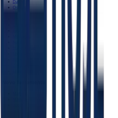
Daniel
Oséias
Joel
Amós
Obadias
Jonas
Miquéias
Naum
Habacuque
Sofonias
Ageu
Zacarias
Malaquias
Novo Testamento
Mateus
Marcos
Lucas
João
Atos