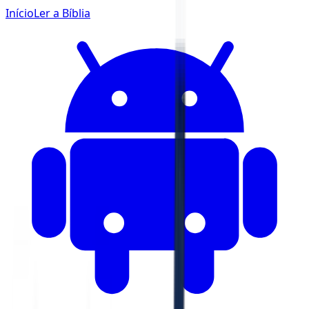
Início
Ler a Bíblia