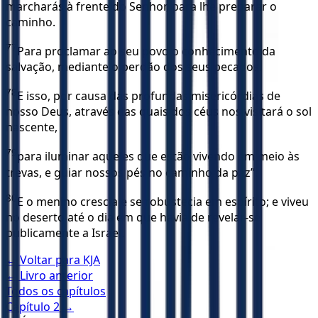
marcharás à frente do Senhor, para lhe preparar o
caminho.
77
Para proclamar ao seu povo o conhecimento da
salvação, mediante o perdão dos seus pecados.
78
E isso, por causa das profundas misericórdias de
nosso Deus, através das quais dos céus nos visitará o sol
nascente,
79
para iluminar aqueles que estão vivendo em meio às
trevas, e guiar nossos pés no caminho da paz”.
80
E o menino crescia e se robustecia em espírito; e viveu
no deserto até o dia em que havia de revelar-se
publicamente a Israel.
← Voltar para
KJA
← Livro anterior
Todos os capítulos
Capítulo
2
→