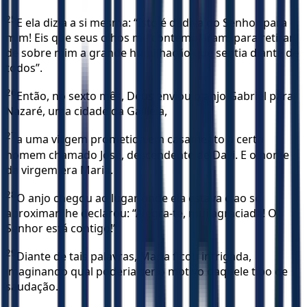
25
E ela dizia a si mesma: “Isto é dádiva do Senhor para
mim! Eis que seus olhos me contemplaram, para retirar
de sobre mim a grande humilhação que sentia diante de
todos”.
26
Então, no sexto mês, Deus enviou o anjo Gabriel para
Nazaré, uma cidade da Galiléia,
27
a uma virgem prometida em casamento a certo
homem chamado José, descendente de Davi. E o nome
da virgem era Maria.
28
O anjo chegou ao lugar onde ela estava e ao se
aproximar lhe declarou: “Alegra-te, mui agraciada! O
Senhor está contigo!”
29
Diante de tais palavras, Maria ficou intrigada,
imaginando qual poderia ser o motivo daquele tipo de
saudação.