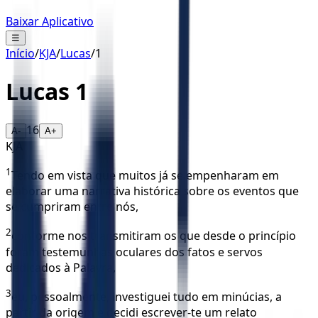
Baixar Aplicativo
☰
Início
/
KJA
/
Lucas
/
1
Lucas
1
16
A-
A+
KJA
1
Tendo em vista que muitos já se empenharam em
elaborar uma narrativa histórica sobre os eventos que
se cumpriram entre nós,
2
conforme nos transmitiram os que desde o princípio
foram testemunhas oculares dos fatos e servos
dedicados à Palavra,
3
eu, pessoalmente, investiguei tudo em minúcias, a
partir da origem e decidi escrever-te um relato