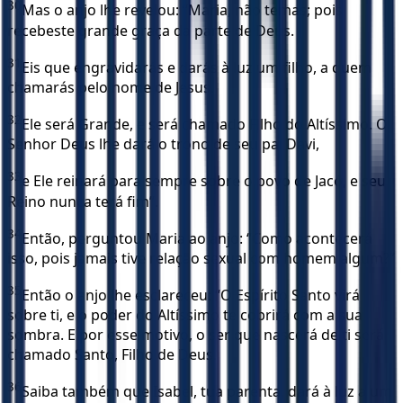
30
Mas o anjo lhe revelou: “Maria, não temas; pois
recebeste grande graça da parte de Deus.
31
Eis que engravidarás e darás à luz um filho, a quem
chamarás pelo nome de Jesus.
32
Ele será Grande, e será chamado Filho do Altíssimo. O
Senhor Deus lhe dará o trono de seu pai Davi,
33
e Ele reinará para sempre sobre o povo de Jacó, e seu
Reino nunca terá fim”.
34
Então, perguntou Maria ao anjo: “Como acontecerá
isso, pois jamais tive relação sexual com homem algum?”
35
Então o anjo lhe esclareceu: “O Espírito Santo virá
sobre ti, e o poder do Altíssimo te cobrirá com a sua
sombra. E por esse motivo, o ser que nascerá de ti será
chamado Santo, Filho de Deus.
36
Saiba também que Isabel, tua parenta, dará à luz a um