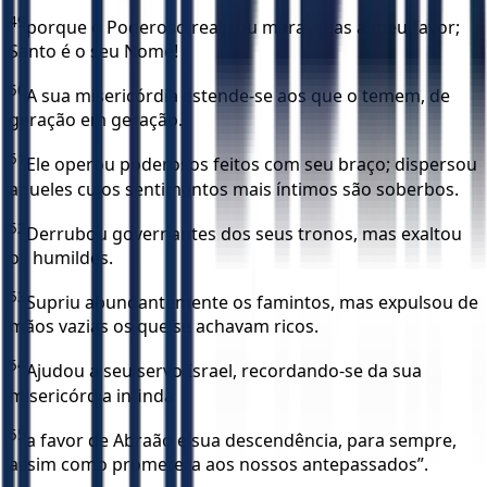
49
porque o Poderoso realizou maravilhas a meu favor;
Santo é o seu Nome!
50
A sua misericórdia estende-se aos que o temem, de
geração em geração.
51
Ele operou poderosos feitos com seu braço; dispersou
aqueles cujos sentimentos mais íntimos são soberbos.
52
Derrubou governantes dos seus tronos, mas exaltou
os humildes.
53
Supriu abundantemente os famintos, mas expulsou de
mãos vazias os que se achavam ricos.
54
Ajudou a seu servo Israel, recordando-se da sua
misericórdia infinda
55
a favor de Abraão e sua descendência, para sempre,
assim como prometera aos nossos antepassados”.