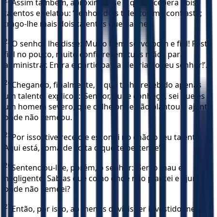
Assim também, aproximou-se o que recebera dois
talentos e relatou: ‘Senhor, dois talentos me confiaste;
trago-lhe mais dois talentos que ganhei’.
23
O senhor lhe disse: ‘Muito bem, servo bom e fiel! Foste
fiel no pouco, muito confiarei em tuas mãos para
administrar. Entra e participa da alegria do teu senhor!’.
24
Chegando, finalmente, o que tinha recebido apenas
um talento, explicou: ‘Senhor, eu te conheço, sei que és
um homem severo, que colhe onde não plantou e ajunta
onde não semeou.
25
Por isso, tive receio e escondi no chão o teu talento.
Aqui está, toma de volta o que te pertence’.
26
Sentenciou-lhe, porém, o senhor: ‘Servo mau e
negligente! Sabias que colho onde não plantei e ajunto
onde não semeei?
27
Então, por isso, ao menos devíeis ter investido meu