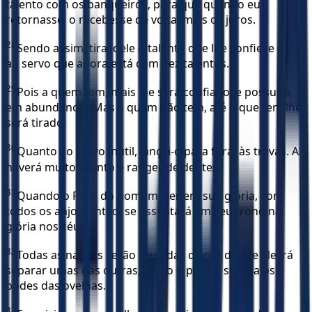
talento com os banqueiros, para que quando eu
retornasse, o recebesse de volta, mais os juros.
28
Sendo assim, tirai dele o talento que lhe confiei e dai-o
ao servo que agora está com dez talentos.
29
Pois a quem tem, mais lhe será confiado, e possuirá
em abundância. Mas a quem não tem, até o que tem lhe
será tirado.
30
Quanto ao servo inútil, lançai-o para fora, às trevas. Ali
haverá muito pranto e ranger de dentes’.
31
Quando o Filho do homem vier em sua glória, com
todos os anjos, então, se assentará em seu trono na
glória nos céus.
32
Todas as nações serão reunidas diante dele, e Ele irá
separar umas das outras, como o pastor separa os
bodes das ovelhas.
33