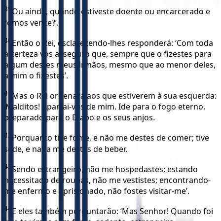
39
Ou ainda, quando estiveste doente ou encarcerado e
fomos ver-te?’.
40
Então o Rei, esclarecendo-lhes responderá: ‘Com toda
a certeza vos asseguro que, sempre que o fizestes para
algum destes meus irmãos, mesmo que ao menor deles,
a mim o fizestes’.
41
Mas o Rei ordenará aos que estiverem à sua esquerda:
‘Malditos! Apartai-vos de mim. Ide para o fogo eterno,
preparado para o Diabo e os seus anjos.
42
Porquanto tive fome, e não me destes de comer; tive
sede, e nada me destes de beber.
43
Sendo estrangeiro, não me hospedastes; estando
necessitado de roupas, não me vestistes; encontrando-
me enfermo e aprisionado, não fostes visitar-me’.
44
E eles também perguntarão: ‘Mas Senhor! Quando foi