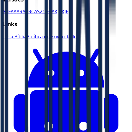
ACF
AA
ARA
ARC
AS21
JFAA
KJA
KJF
Links
Ler a Bíblia
Política de Privacidade