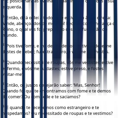
E posicionará as ovelhas à sua direita e os bodes à sua
esquerda.
34
Então, dirá o Rei a todos que estiverem à sua direita:
‘Vinde, abençoados de meu Pai! Recebei como herança o
Reino, o qual vos foi preparado desde a fundação do
mundo.
35
Pois tive fome, e me destes de comer, tive sede, e me
destes de beber; fui estrangeiro, e vós me acolhestes.
36
Quando necessitei de roupas, vós me vestistes; estive
enfermo, e vós me cuidastes; estive preso, e fostes
visitar-me’.
37
Então, os justos desejarão saber: ‘Mas, Senhor!
Quando foi que te encontramos com fome e te demos
de comer? Ou com sede e te saciamos?
38
E quando te recebemos como estrangeiro e te
hospedamos? Ou necessitado de roupas e te vestimos?