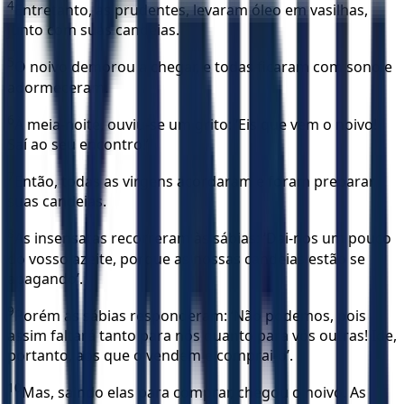
4
Entretanto, as prudentes, levaram óleo em vasilhas,
junto com suas candeias.
5
O noivo demorou a chegar, e todas ficaram com sono e
adormeceram.
6
À meia-noite, ouviu-se um grito: ‘Eis que vem o noivo!
Saí ao seu encontro!’
7
Então, todas as virgens acordaram e foram preparar
suas candeias.
8
As insensatas recorreram às sábias: ‘Dai-nos um pouco
do vosso azeite, porque as nossas candeias estão se
apagando’.
9
Porém as sábias responderam: ‘Não podemos, pois
assim faltará tanto para nós quanto para vós outras! Ide,
portanto, aos que o vendem e comprai-o’.
10
Mas, saindo elas para comprar, chegou o noivo. As