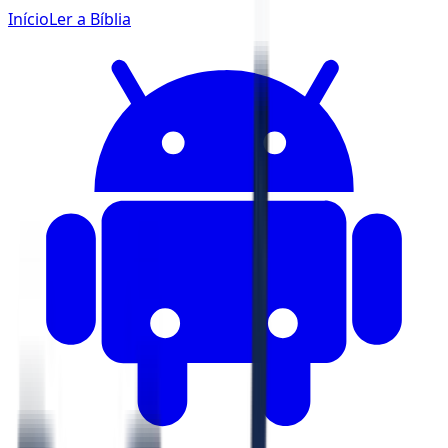
Início
Ler a Bíblia