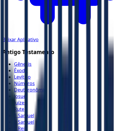
Baixar Aplicativo
Antigo Testamento
Gênesis
Êxodo
Levítico
Números
Deuteronômio
Josué
Juízes
Rute
1 Samuel
2 Samuel
1 Reis