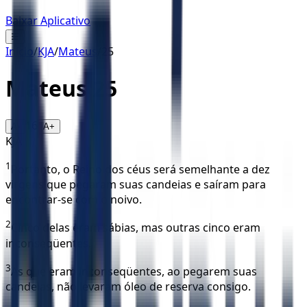
Baixar Aplicativo
☰
Início
/
KJA
/
Mateus
/
25
Mateus
25
16
A-
A+
KJA
1
Portanto, o Reino dos céus será semelhante a dez
virgens que pegaram suas candeias e saíram para
encontrar-se com o noivo.
2
Cinco delas eram sábias, mas outras cinco eram
inconseqüentes.
3
As que eram inconseqüentes, ao pegarem suas
candeias, não levaram óleo de reserva consigo.