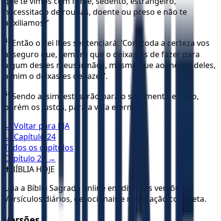
que te vimos com fome, sedento, estrangeiro,
necessitado de roupas, doente ou preso e não te
auxiliamos?’
45
Então o Rei lhes sentenciará: ‘Com toda a certeza vos
asseguro que, sempre que o deixastes de fazer para
algum destes meus irmãos, mesmo que ao menor deles,
a mim o deixastes de fazer’.
46
Sendo assim, estes irão para o sofrimento eterno,
porém os justos, para a vida eterna”.
← Voltar para
KJA
← Capítulo
24
Todos os capítulos
Capítulo
26
→
✝️
BÍBLIA HOJE
Leia a Bíblia Sagrada online em diversas versões.
Versículos diários, devocionais e navegação completa.
Versões