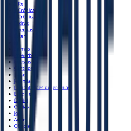
2 Reis
1 Crônicas
2 Crônicas
Esdras
Neemias
Ester
Jó
Salmos
Provérbios
Eclesiastes
Cânticos
Isaías
Jeremias
Lamentações de Jeremias
Ezequiel
Daniel
Oséias
Joel
Amós
Obadias