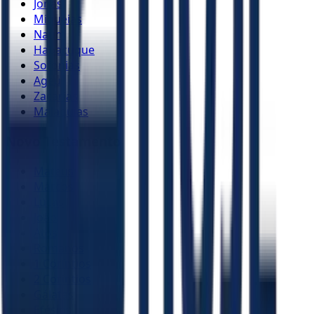
Jonas
Miquéias
Naum
Habacuque
Sofonias
Ageu
Zacarias
Malaquias
Novo Testamento
Mateus
Marcos
Lucas
João
Atos
Romanos
1 Coríntios
2 Coríntios
Gálatas
Efésios