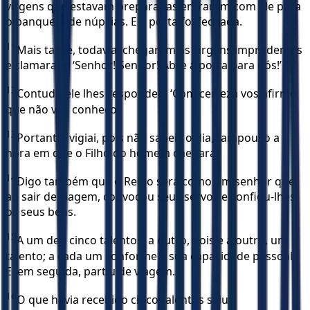
virgens que estavam preparadas entraram com ele para
o banquete de núpcias. E a porta foi fechada.
11
Mais tarde, todavia, chegaram as virgens imprudentes
e clamaram: ‘Senhor! Senhor! Abre a porta para nós!’
12
Contudo ele lhes respondeu: ‘Com certeza vos afirmo
que não vos conheço’.
13
Portanto, vigiai, pois não sabeis o dia, tampouco a
hora em que o Filho do homem chegará.
14
Digo também que o Reino será como um senhor que,
ao sair de viagem, convocou seus servos e confiou-lhes
os seus bens.
15
A um deu cinco talentos, a outro, dois e a outro, um
talento; a cada um conforme a sua capacidade pessoal.
E, em seguida, partiu de viagem.
16
O que havia recebido cinco talentos saiu