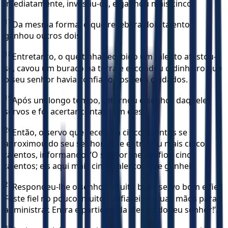
imediatamente, investiu-os, e ganhou mais cinco.
17
Da mesma forma, o que recebera dois talentos
ganhou outros dois.
18
Entretanto, o que tinha recebido um talento afastou-
se, cavou um buraco na terra e escondeu o dinheiro que
o seu senhor havia confiado aos seus cuidados.
19
Após um longo tempo, retornou o senhor daqueles
servos e foi acertar contas com eles.
20
Então, o servo que recebera cinco talentos se
aproximou do seu senhor e lhe entregou mais cinco
talentos, informando: ‘O senhor me confiou cinco
talentos; eis aqui mais cinco talentos que ganhei’.
21
Respondeu-lhe o senhor: ‘Muito bem, servo bom e fiel!
Foste fiel no pouco, muito confiarei em tuas mãos para
administrar. Entra e participa da alegria do teu senhor!’.
22