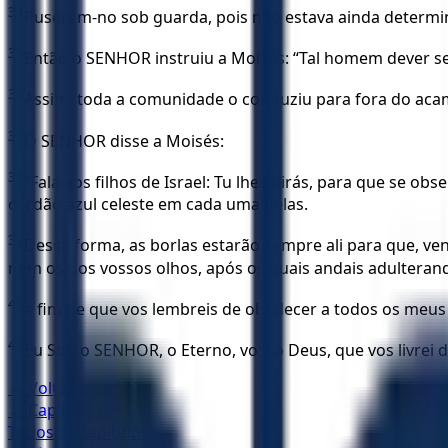
34
Puseram-no sob guarda, pois não estava ainda determin
35
Então o SENHOR instruiu a Moisés: “Tal homem dever s
36
Assim, toda a comunidade o conduziu para fora do ac
37
O SENHOR disse a Moisés:
38
“Fala aos filhos de Israel: Tu lhes dirás, para que se o
cordão azul celeste em cada uma delas.
39
Dessa forma, as borlas estarão sempre ali para que, v
nem os dos vossos olhos, após os quais andais adulteran
40
a fim de que vos lembreis de obedecer a todos os meus
41
Eu Sou o SENHOR, o Eterno, vosso Deus, que vos livrei d
← Voltar para
KJA
← Capítulo
14
Todos os capítulos