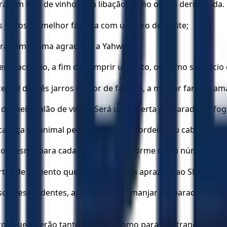
rai um litro de vinho para libação, como oferta derramada.
s jarros da melhor farinha com um litro de azeite;
cerás em aroma agradável a Yahweh.
em sacrifício, a fim de cumprir um voto, ou como sacrifíc
cereal de três jarros de flor de farinha, a melhor farinha 
 meio galão de vinho. Será uma oferta preparada no fogo, 
cabeça de animal pequeno, ovelha, cordeiro ou cabrito.
s o mesmo para cada um deles, conforme o seu número.
fertas de alimento que têm um aroma aprazível ao SENHOR.
ssos descendentes, apresentar um manjar preparado no fog
os que valerão tanto para vós como para o estrangeiro que