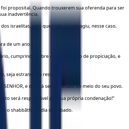
 foi proposital. Quando trouxerem sua oferenda para ser
ua inadvertência,
os israelitas, pois que todo o povo agiu, nesse caso,
bra de um ano.
rio, cumprindo sobre a pessoa o rito de propiciação, e
o, seja estrangeiro residente.
a o SENHOR, e deverá ser eliminado do meio do seu povo.
anto será responsável por sua própria condenação!”
te o shabbãth, no dia de sábado.