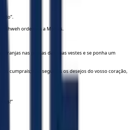
ento”.
o Yahweh ordenara a Moisés.
las, franjas nas pontas das suas vestes e se ponha um
 os cumprais; não seguireis os desejos do vosso coração,
Deus!”