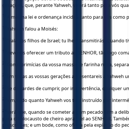
gerações, que, perante Yahweh, valerá tanto para vós qua
16
A mesma lei e ordenança incidirá tanto para vós como p
17
Yahweh falou a Moisés:
18
“Fala aos filhos de Israel; tu lhes transmitirás: Quando
19
devereis oferecer um tributo ao SENHOR, tão logo coma
20
Como primícias da vossa massa de farinha nova, separar
21
Em todas as vossas gerações apresentareis a Yahweh um 
22
Se deixardes de cumprir, por inadvertência, qualque
23
sim, tudo quanto Yahweh vos tem instruído por intermé
24
será que, quando se cometer algum pecado sem a delib
para o holocausto de cheiro aprazível ao SENHOR. Também
prescrições; e um bode, como oferta pela expiação do pe