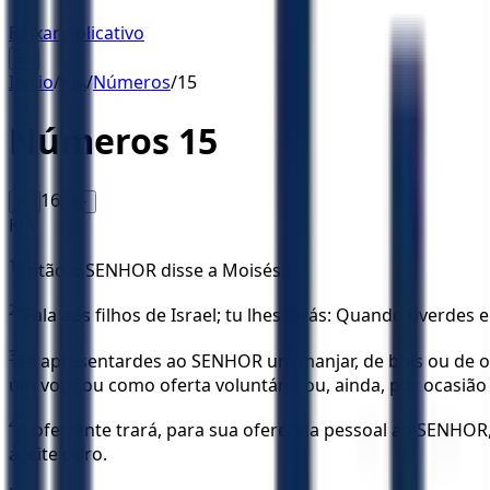
Baixar Aplicativo
☰
Início
/
KJA
/
Números
/
15
Números
15
16
A-
A+
KJA
1
Então o SENHOR disse a Moisés:
2
“Fala aos filhos de Israel; tu lhes dirás: Quando tiverdes
3
se apresentardes ao SENHOR um manjar, de bois ou de ov
um voto ou como oferta voluntária ou, ainda, por ocasião
4
o ofertante trará, para sua oferenda pessoal ao SENHOR,
azeite puro.