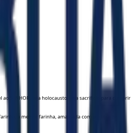
ao SENHOR, seja holocausto, seja sacrifício para cumprir
farinha, a melhor farinha, amassada com um litro de