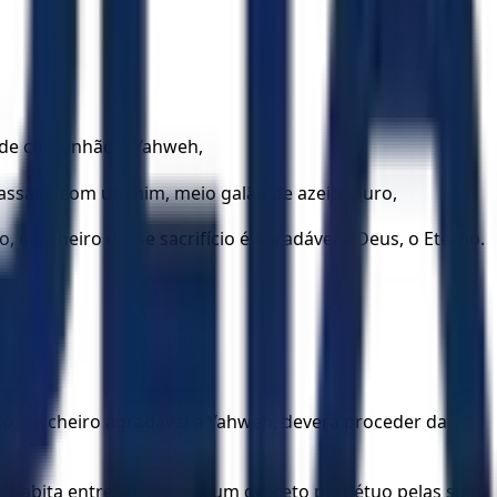
io de comunhão a Yahweh,
amassada com um him, meio galão de azeite puro,
e o cheiro desse sacrifício é agradável a Deus, o Eterno.
o, de cheiro agradável a Yahweh, deverá proceder da
 habita entre vós; esse é um decreto perpétuo pelas suas