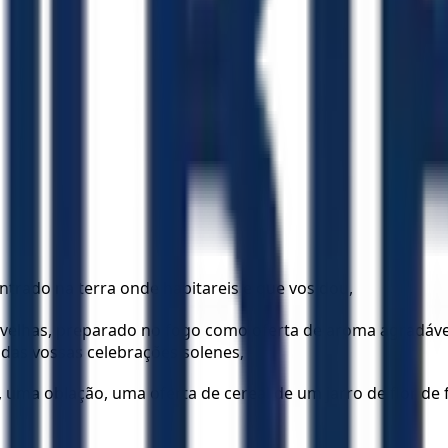
 entrado na terra onde habitareis e que vos dou,
elhas, preparado no fogo como oferta de aroma agradável 
 das vossas celebrações solenes,
 uma oblação, uma oferta de cereal de um jarro de flor de 