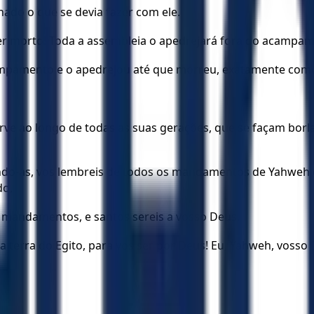
ado o que se devia fazer com ele.
er morto! Toda a assembleia o apedrejará fora do acampam
ampamento e o apedrejou até que morreu, exatamente com
bserve ao longo de todas as suas gerações, que se façam bor
endo-as, vos lembreis de todos os mandamentos de Yahweh e
do,
 mandamentos, e santos sereis a vosso Deus.
a terra do Egito, para vos ser por Deus! Eu, Yahweh, vosso 