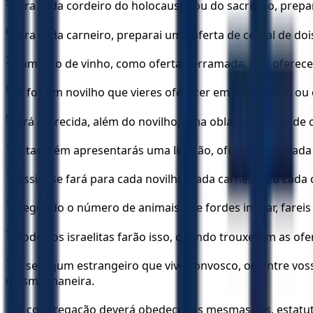
5
Para cada cordeiro do holocausto ou do sacrifício, prepa
6
Para cada carneiro, preparai uma oferta de cereal de doi
7
e um litro de vinho, como oferta derramada, que ofere
8
Se for um novilho que vieres oferecer em holocausto ou 
9
será oferecida, além do novilho, uma oblação, oferta de 
10
e também apresentarás uma libação, oferta derramada de
11
Assim se fará para cada novilho, cada carneiro ou cada 
12
Segundo o número de animais que fordes imolar, farei
13
Todos os israelitas farão isso, quando trouxerem as o
14
E se algum estrangeiro que vive convosco, ou entre vo
mesma maneira.
15
A congregação deverá obedecer às mesmas leis, estatut