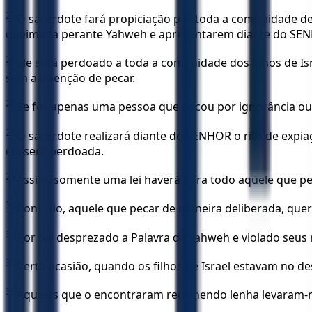
25
O sacerdote fará propiciação por toda a comunidade de
queimada perante Yahweh e apresentarem diante do SENHOR
26
ele será perdoado a toda a comunidade dos filhos de Isr
sem a intenção de pecar.
27
Se for apenas uma pessoa que pecou por ignorância ou d
28
O sacerdote realizará diante do SENHOR o rito de expi
ela será perdoada.
29
Assim, somente uma lei haverá para todo aquele que pec
30
Contudo, aquele que pecar de maneira deliberada, quer 
31
Por ter desprezado a Palavra de Yahweh e violado seu
32
Certa ocasião, quando os filhos de Israel estavam no 
33
Aqueles que o encontraram recolhendo lenha levaram-n