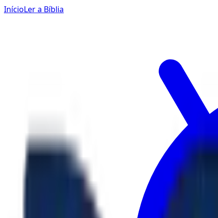
Início
Ler a Bíblia