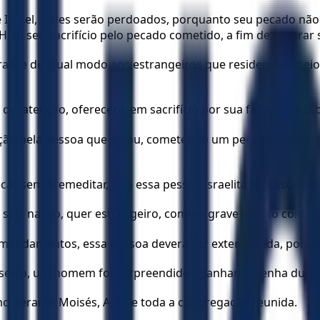
 Israel, e eles serão perdoados, porquanto seu pecado não
 seu sacrifício pelo pecado cometido, a fim de reparar s
ael e de igual modo aos estrangeiros que residem no meio d
esatenção, oferecerá, em sacrifício por sua falta, uma ca
ação pela pessoa que errou, cometendo um pecado involuntá
ar sem premeditar, seja essa pessoa israelita de nasciment
seja nativo, quer estrangeiro, comete grave insulto contr
s mandamentos, essa pessoa deverá ser exterminada, porqu
deserto, um homem foi surpreendido apanhando lenha duran
o perante Moisés, Arão e toda a congregação reunida.