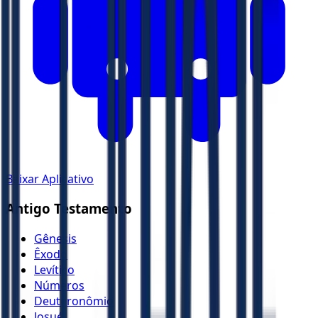
Baixar Aplicativo
Antigo Testamento
Gênesis
Êxodo
Levítico
Números
Deuteronômio
Josué