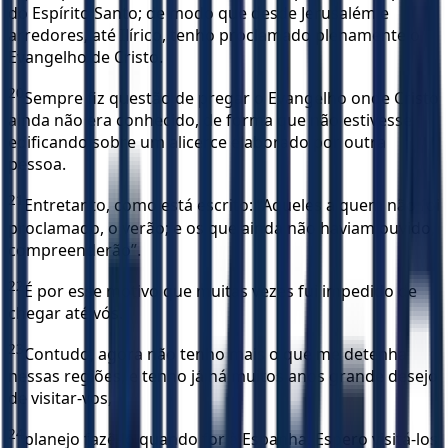
do Espírito Santo; de modo que desde Jerusalém e
arredores, até Ilírico, tenho proclamado plenamente o
Evangelho de Cristo.
20
Sempre fiz questão de pregar o Evangelho onde Cristo
ainda não era conhecido, de forma que não estivesse
edificando sobre um alicerce elaborado por outra
pessoa.
21
Entretanto, como está escrito: “Aqueles a quem não foi
proclamado, o verão; e os que ainda não haviam ouvido,
compreenderão”.
22
É por esse motivo que muitas vezes fui impedido de
chegar até vós.
23
Contudo, agora não tenho mais o que me detenha
nessas regiões, e tenho já há muitos anos grande desejo
de visitar-vos,
24
planejo fazê-lo quando for à Espanha. Espero visitá-los