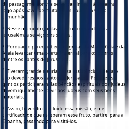
de passagem e por vós ser encaminhado à Espanha,
logo após haver desfrutado um pouco da vossa
comunhão.
25
Nesse momento, todavia, estou rumando para
Jerusalém, a serviço dos santos.
26
Porquanto pareceu bem às igrejas da Macedônia e da
Acaia levantar uma oferta fraternal para os pobres
dentre os santos de Jerusalém.
27
Tiveram grande alegria nessa assistência, e de fato
são devedores aos santos de Jerusalém. Pois, se os
gentios participaram das bênçãos espirituais dos judeus,
devem igualmente servir aos judeus com seus bens
materiais.
28
Assim, havendo concluído essa missão, e me
certificado de que receberam esse fruto, partirei para a
Espanha, passando para visitá-los.