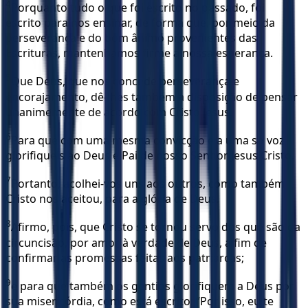
4
Porquanto tudo o que foi escrito no passado, foi
escrito para nos ensinar, de forma que, por meio da
perseverança e do bom ânimo provenientes das
Escrituras, mantenhamos firme a nossa esperança.
5
Que Deus, que nos concede perseverança e
encorajamento, dê-lhes também a disposição de pensar
unanimemente de acordo com Cristo Jesus.
6
Para que com uma mesma convicção e a uma só voz
glorifiqueis ao Deus e Pai de nosso Senhor Jesus Cristo.
7
Portanto, acolhei-vos uns aos outros, como também
Cristo nos aceitou, para a glória de Deus.
8
Afirmo, pois, que Cristo se tornou servo dos que são da
circuncisão, por amor à verdade de Deus, a fim de
confirmar as promessas feitas aos patriarcas;
9
e para que também os gentios glorifiquem a Deus por
sua misericórdia, como está escrito: “Por isso, eu te