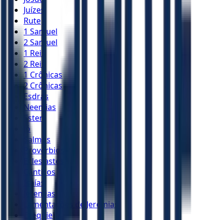
Juízes
Rute
1 Samuel
2 Samuel
1 Reis
2 Reis
1 Crônicas
2 Crônicas
Esdras
Neemias
Ester
Jó
Salmos
Provérbios
Eclesiastes
Cânticos
Isaías
Jeremias
Lamentações de Jeremias
Ezequiel