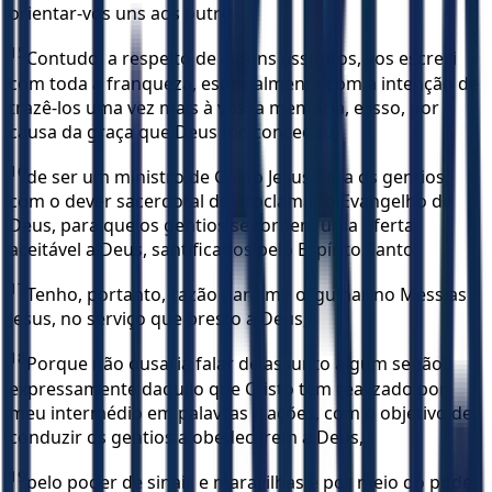
orientar-vos uns aos outros.
15
Contudo, a respeito de alguns assuntos, vos escrevi
com toda a franqueza, especialmente com a intenção de
trazê-los uma vez mais à vossa memória, e isso, por
causa da graça que Deus me concedeu,
16
de ser um ministro de Cristo Jesus para os gentios,
com o dever sacerdotal de proclamar o Evangelho de
Deus, para que os gentios se tornem uma oferta
aceitável a Deus, santificados pelo Espírito Santo.
17
Tenho, portanto, razão para me orgulhar no Messias
Jesus, no serviço que presto a Deus;
18
Porque não ousaria falar de assunto algum senão
expressamente daquilo que Cristo tem realizado por
meu intermédio em palavras e ações, com o objetivo de
conduzir os gentios a obedecerem a Deus,
19
pelo poder de sinais e maravilhas e por meio do poder