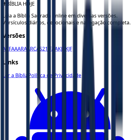
✝️
BÍBLIA HOJE
Leia a Bíblia Sagrada online em diversas versões.
Versículos diários, devocionais e navegação completa.
Versões
ACF
AA
ARA
ARC
AS21
JFAA
KJA
KJF
Links
Ler a Bíblia
Política de Privacidade