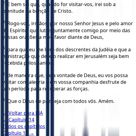
29
E bem sei que, quando for visitar-vos, irei sob a
plenitude da bênção de Cristo.
30
Rogo-vos, irmãos, por nosso Senhor Jesus e pelo amor
do Espírito, que luteis juntamente comigo por meio das
vossas orações a meu favor diante de Deus,
31
para que eu me livre dos descrentes da Judéia e que a
ministração que desejo realizar em Jerusalém seja bem
recebida pelos santos,
32
de maneira que, pela vontade de Deus, eu vos possa
visitar com alegria e em vossa companhia desfrute de
um período para recuperar as forças.
33
Que o Deus de paz seja com todos vós. Amém.
← Voltar para
KJA
← Capítulo
14
Todos os capítulos
Capítulo
16
→