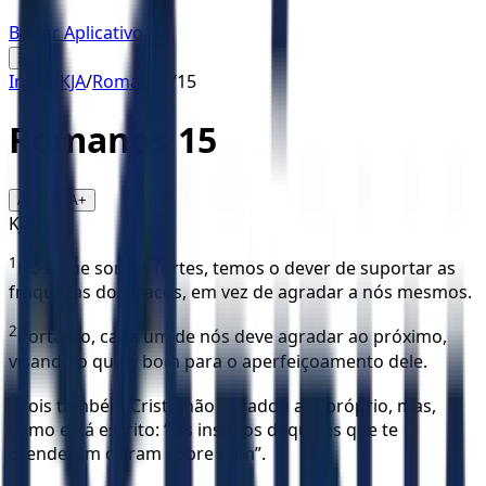
Baixar Aplicativo
☰
Início
/
KJA
/
Romanos
/
15
Romanos
15
16
A-
A+
KJA
1
Nós, que somos fortes, temos o dever de suportar as
fraquezas dos fracos, em vez de agradar a nós mesmos.
2
Portanto, cada um de nós deve agradar ao próximo,
visando o que é bom para o aperfeiçoamento dele.
3
Pois também Cristo não agradou a si próprio, mas,
como está escrito: “Os insultos daqueles que te
ofenderam caíram sobre mim”.