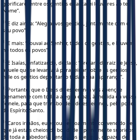
glorificarei entre os gentios e cantarei louvores ao teu
Nome”.
10
E diz ainda: “Alegrai-vos, gentios, juntamente com o
seu povo”.
11
E mais: “Louvai ao Senhor, todos os gentios, e louvem-
no todos os povos”.
12
E Isaías, enfatizando, declara: “Brotará da raiz de Jessé,
aquele que se levantará para reinar sobre os gentios;
nele os gentios depositarão toda a sua esperança”.
13
Portanto, que o Deus da esperança vos abençoe
plenamente com toda a alegria e paz, à medida da vossa
fé nele, para que transbordeis de esperança, pelo poder
do Espírito Santo.
14
Caros irmãos, eu estou pessoalmente convencido de
que já estais cheios de bondade e plenamente supridos
de toda a sabedoria, sendo, vós mesmos, capazes de