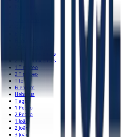
Atos
Romanos
1 Coríntios
2 Coríntios
Gálatas
Efésios
Filipenses
Colossenses
1 Tessalonicenses
2 Tessalonicenses
1 Timóteo
2 Timóteo
Tito
Filemom
Hebreus
Tiago
1 Pedro
2 Pedro
1 João
2 João
3 João