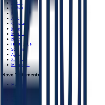
Daniel
Oséias
Joel
Amós
Obadias
Jonas
Miquéias
Naum
Habacuque
Sofonias
Ageu
Zacarias
Malaquias
Novo Testamento
Mateus
Marcos
Lucas
João