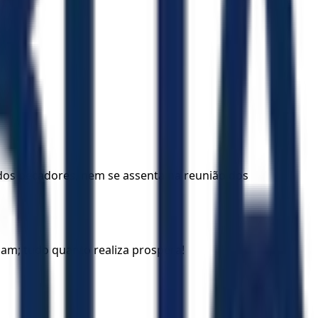
dos pecadores, nem se assenta na reunião dos
am; tudo quanto realiza prospera!