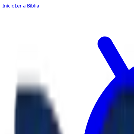
Início
Ler a Bíblia