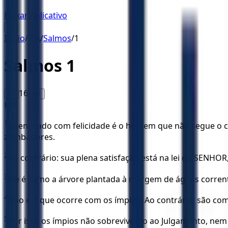
Baixar Aplicativo
☰
Início
/
KJA
/
Salmos
/
1
Salmos
1
16
A-
A+
KJA
1
Abençoado com felicidade é o homem que não segue o con
zombadores.
2
Ao contrário: sua plena satisfação está na lei do SENHOR, 
3
Ele é como a árvore plantada à margem de águas corrent
4
Não é o que ocorre com os ímpios! Ao contrário: são com
5
Por isso os ímpios não sobreviverão ao Julgamento, nem