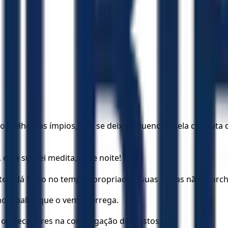
selho dos ímpios, não se deixa influenciar pela conduta 
e na sua lei medita, dia e noite!
es: dá fruto no tempo apropriado e suas folhas não murch
o a palha que o vento carrega.
 os pecadores na congregação dos justos.