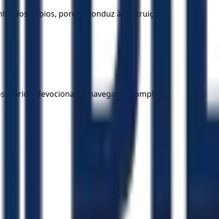
nho dos ímpios, porém, conduz à destruição.
los diários, devocionais e navegação completa.