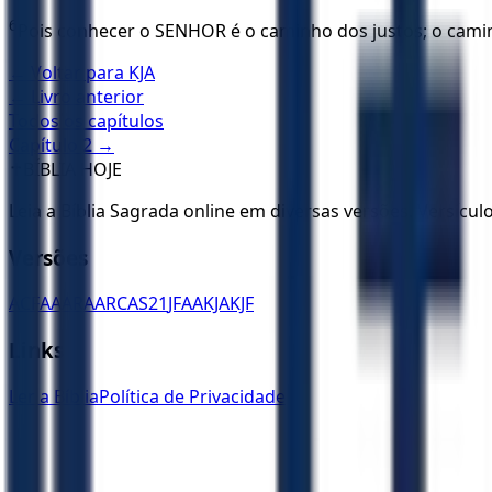
6
Pois conhecer o SENHOR é o caminho dos justos; o cami
← Voltar para
KJA
← Livro anterior
Todos os capítulos
Capítulo
2
→
✝️
BÍBLIA HOJE
Leia a Bíblia Sagrada online em diversas versões. Versícu
Versões
ACF
AA
ARA
ARC
AS21
JFAA
KJA
KJF
Links
Ler a Bíblia
Política de Privacidade