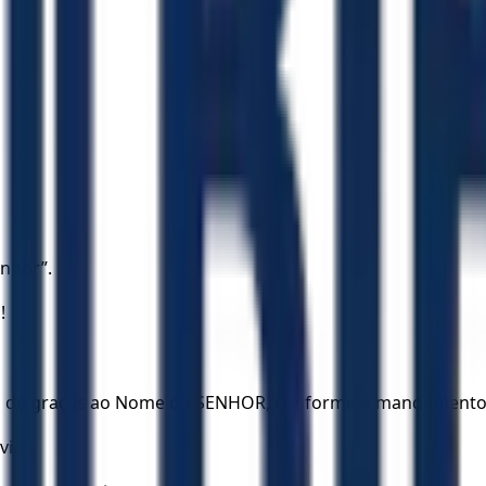
nhor”.
!
ção de graças ao Nome do SENHOR, conforme o mandamento 
vi.