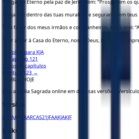
6
Rogai ao Eterno pela paz de Jerusalém: “Prosperem os q
7
Haja paz dentro das tuas muralhas e segurança em teus 
8
Em favor dos meus irmãos e companheiros, suplicarei: “A 
9
Por amor à Casa do Eterno, nosso Deus, buscarei sempr
← Voltar para
KJA
← Capítulo
121
Todos os capítulos
Capítulo
123
→
✝️
BÍBLIA HOJE
Leia a Bíblia Sagrada online em diversas versões. Versícu
Versões
ACF
AA
ARA
ARC
AS21
JFAA
KJA
KJF
Links