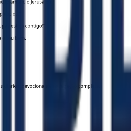
ue te amam, ó Jerusalém!
palácios.”
paz esteja contigo!”
e o teu bem.
los diários, devocionais e navegação completa.