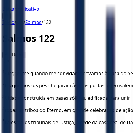
Baixar Aplicativo
☰
Início
/
KJA
/
Salmos
/
122
Salmos
122
16
A-
A+
KJA
1
Alegrei-me quando me convidaram: “Vamos à Casa do Se
2
Eis que nossos pés chegaram às tuas portas, ó Jerusalém
3
Cidade construída em bases sólidas, edificada para unir
4
todas as tribos do Eterno, em grande celebração de a
5
Lá estão os tribunais de justiça, a sede da casa real de Da