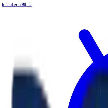
Início
Ler a Bíblia