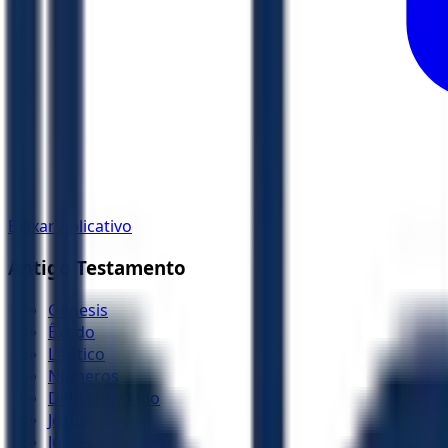
Baixar Aplicativo
Antigo Testamento
Gênesis
Êxodo
Levítico
Números
Deuteronômio
Josué
Juízes