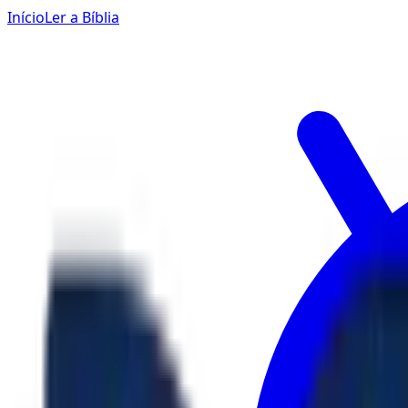
Início
Ler a Bíblia