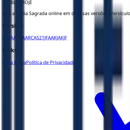
✝️
BÍBLIA HOJE
Leia a Bíblia Sagrada online em diversas versões. Versícu
Versões
ACF
AA
ARA
ARC
AS21
JFAA
KJA
KJF
Links
Ler a Bíblia
Política de Privacidade