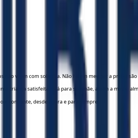
s não vêem com soberba. Não há em meu ser a pretensão de
ma criança satisfeita está para sua mãe, assim a minha alm
lo e confiante, desde agora e para sempre!