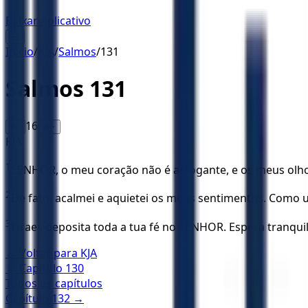
Baixar Aplicativo
☰
Início
/
KJA
/
Salmos
/
131
Salmos
131
16
A-
A+
KJA
1
SENHOR, o meu coração não é arrogante, e os meus olho
2
De fato, acalmei e aquietei os meus sentimentos. Como u
3
Israel, deposita toda a tua fé no SENHOR. Espera tranqui
← Voltar para
KJA
← Capítulo
130
Todos os capítulos
Capítulo
132
→