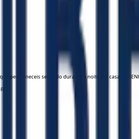
que permaneceis servindo durante a noite, na casa do SE
R!