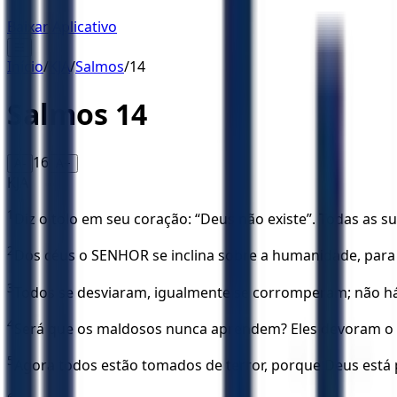
Baixar Aplicativo
☰
Início
/
KJA
/
Salmos
/
14
Salmos
14
16
A-
A+
KJA
1
Diz o tolo em seu coração: “Deus não existe”. Todas as 
2
Dos céus o SENHOR se inclina sobre a humanidade, para 
3
Todos se desviaram, igualmente se corromperam; não h
4
Será que os maldosos nunca aprendem? Eles devoram 
5
Agora todos estão tomados de terror, porque Deus está p