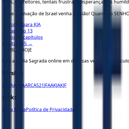
6
Vós, malfeitores, tentais frustrar a esperança dos humi
7
Que a salvação de Israel venha de Sião! Quando o SENHOR
← Voltar para
KJA
← Capítulo
13
Todos os capítulos
Capítulo
15
→
✝️
BÍBLIA HOJE
Leia a Bíblia Sagrada online em diversas versões. Versícu
Versões
ACF
AA
ARA
ARC
AS21
JFAA
KJA
KJF
Links
Ler a Bíblia
Política de Privacidade