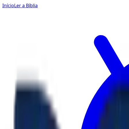
Início
Ler a Bíblia