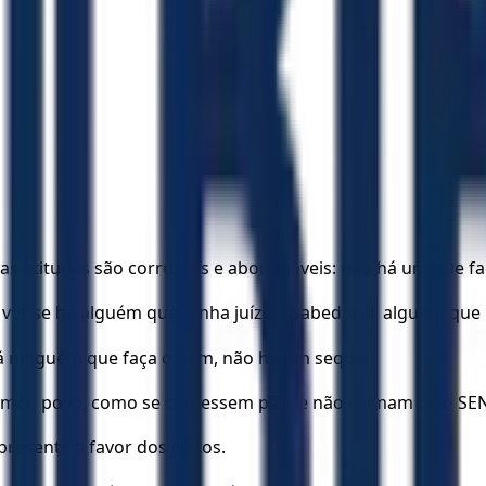
suas atitudes são corruptas e abomináveis: não há um que f
ver se há alguém que tenha juízo e sabedoria, alguém que
á ninguém que faça o bem, não há um sequer.
o meu povo, como se comessem pão, e não clamam pelo S
resente a favor dos justos.