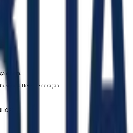
aça o bem.
 busque a Deus de coração.
ENHOR?