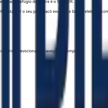
ldes, mas o refúgio do pobre é o SENHOR.
 restaurar o seu povo, Jacó exultará e Israel celebrará co
los diários, devocionais e navegação completa.