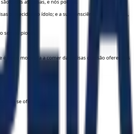
são todas as coisas, e nós por ele.
s oferecidas ao ídolo; e a sua consciência, sendo fraca,
o somos piores.
e é fraco motivada a comer das coisas que são oferecidas
ão não se ofenda.