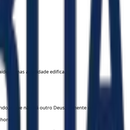
dece, mas a caridade edifica.
mundo, e que não há outro Deus, somente um.
hores),