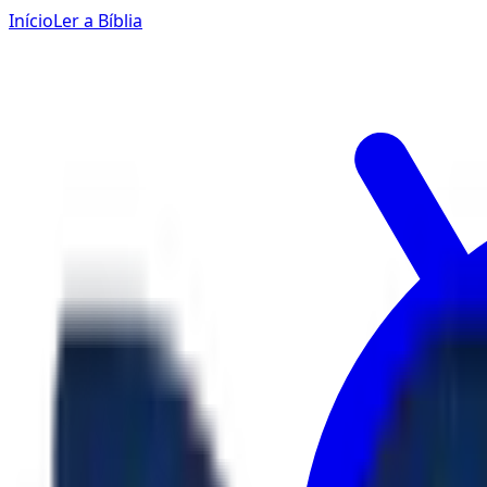
Início
Ler a Bíblia