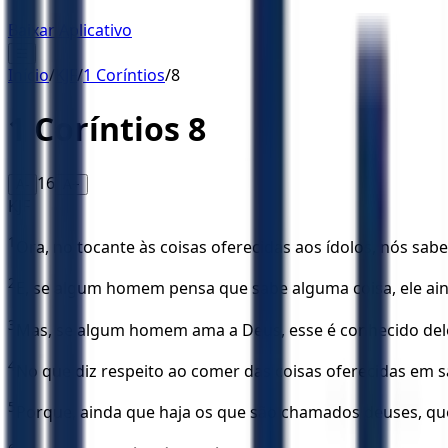
Baixar Aplicativo
☰
Início
/
KJF
/
1 Coríntios
/
8
1 Coríntios
8
16
A-
A+
KJF
1
Ora, no tocante às coisas oferecidas aos ídolos, nós s
2
E, se algum homem pensa que sabe alguma coisa, ele ain
3
Mas, se algum homem ama a Deus, esse é conhecido del
4
No que diz respeito ao comer das coisas oferecidas em 
5
Porque, ainda que haja os que são chamados deuses, que