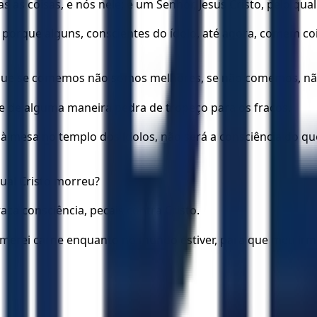
as coisas, e nós nele; e um Senhor, Jesus Cristo, pelo qual 
rque alguns, conscientes do ídolo, até agora, comem coisa
orque se comemos não somos melhores, se não comemos, nã
e de alguma maneira pedra de tropeço para os fracos.
à mesa no templo dos ídolos, não será a consciência do qu
qual Cristo morreu?
aca consciência, pecais contra Cristo.
omerei carne enquanto no mundo estiver, para que meu irm