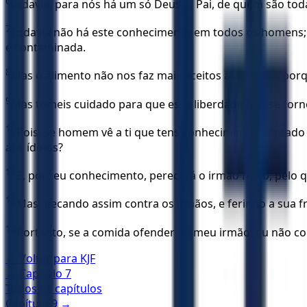
6
todavia, para nós há um só Deus, o Pai, de quem são todas 
7
Todavia não há este conhecimento em todos os homens; po
é contaminada.
8
Mas o alimento não nos faz mais aceitos ante Deus, p
9
Mas tomeis cuidado para que essa liberdade não se torn
10
Pois, se homem vê a ti que tens conhecimento, sentado 
aos ídolos?
11
E, por teu conhecimento, perecerá o irmão fraco, pelo 
12
Mas, pecando assim contra os irmãos, e ferindo a sua fr
13
Portanto, se a comida ofender ao meu irmão, eu não c
← Voltar para
KJF
← Capítulo
7
Todos os capítulos
Capítulo
9
→