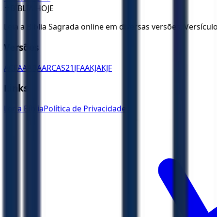
✝️
BÍBLIA HOJE
Leia a Bíblia Sagrada online em diversas versões. Versícu
Versões
ACF
AA
ARA
ARC
AS21
JFAA
KJA
KJF
Links
Ler a Bíblia
Política de Privacidade