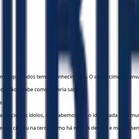
abemos que todos temos conhecimento. O conhecimento envai
da não o sabe como deveria saber.
e.
sacrifício aos ídolos, nós sabemos que o ídolo nada é no 
r no céu ou na terra (como há muitos deuses e muitos sen