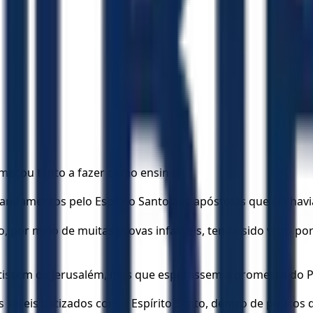
começou tanto a fazer como ensinar,
andamentos pelo Espírito Santo aos apóstolos que ele havi
 por meio de muitas provas infalíveis, tendo sido visto por
tissem de Jerusalém, mas que esperassem a promessa do Pai
sereis batizados com o Espírito Santo, dentro de poucos d