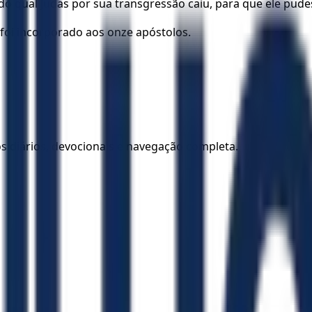
do qual Judas por sua transgressão caiu, para que ele pudes
le foi incorporado aos onze apóstolos.
los diários, devocionais e navegação completa.