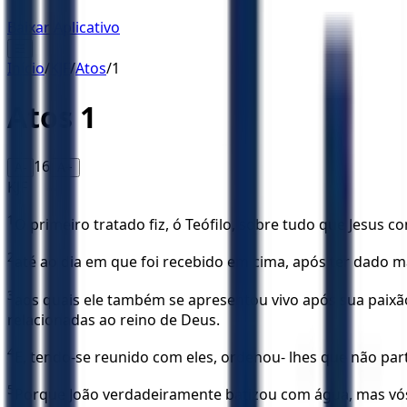
Baixar Aplicativo
☰
Início
/
KJF
/
Atos
/
1
Atos
1
16
A-
A+
KJF
1
O primeiro tratado fiz, ó Teófilo, sobre tudo que Jesus 
2
até ao dia em que foi recebido em cima, após ter dado m
3
aos quais ele também se apresentou vivo após sua paixão,
relacionadas ao reino de Deus.
4
E, tendo-se reunido com eles, ordenou- lhes que não par
5
Porque João verdadeiramente batizou com água, mas vós 