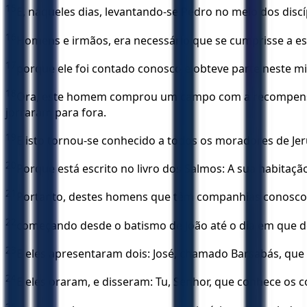
15
E, naqueles dias, levantando-se Pedro no meio dos discí
16
Homens e irmãos, era necessário que se cumprisse a escr
17
porque ele foi contado conosco e obteve parte neste mi
18
Ora, este homem comprou um campo com a recompensa da
jorraram para fora.
19
E isto tornou-se conhecido a todos os moradores de Je
20
Porque está escrito no livro dos Salmos: A sua habitaç
21
Portanto, destes homens que têm companhias conosco t
22
começando desde o batismo de João até o dia em que de
23
E eles apresentaram dois: José, chamado Barsabás, que
24
E eles oraram, e disseram: Tu, Senhor, que conhece os 
25