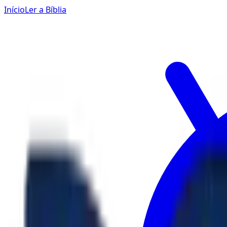
Início
Ler a Bíblia