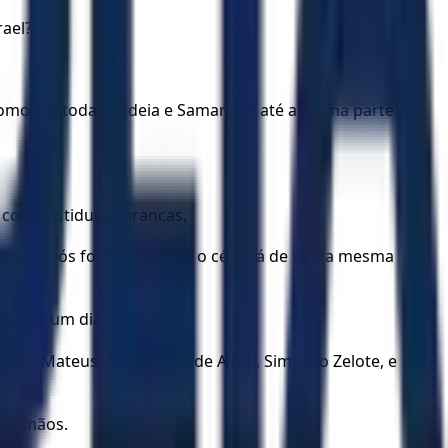
rael?
mo em toda a Judeia e Samaria, e até a última parte da
 com vestiduras brancas,
dentre vós foi levado para o céu, há de vir da mesma
ada de um dia de shabat.
u e Mateus, Tiago, filho de Alfeu, Simão, o Zelote, e
s irmãos.