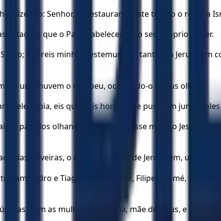
e, dizendo: Senhor, tu restaurará neste tempo o reino a Is
as estações que o Pai estabeleceu pelo seu próprio poder.
 Santo; e sereis minhas testemunhas, tanto em Jerusalém co
 cima, e uma nuvem o recebeu, ocultando-o a seus olhos.
nto ele subia, eis que dois homens se puseram junto deles
tais aí parados olhando para o céu? Esse mesmo Jesus, que 
o das Oliveiras, o qual está perto de Jerusalém, uma jorn
travam Pedro e Tiago, João e André, Filipe e Tomé, Bartolome
licas, com as mulheres, e Maria, mãe de Jesus, e com seu