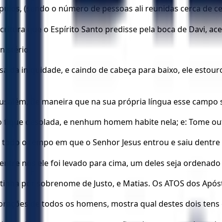
pulos, (sendo o número de pessoas ali reunidas cerca de cen
itura que o Espírito Santo predisse pela boca de Davi, ace
nistério.
 iniquidade, e caindo de cabeça para baixo, ele estourou
rusalém, de maneira que na sua própria língua esse campo
ão fique desolada, e nenhum homem habite nela; e: Tome ou
odo o tempo em que o Senhor Jesus entrou e saiu dentre 
ntre nós ele foi levado para cima, um deles seja ordenado
 tinha por sobrenome de Justo, e Matias. Os ATOS dos Após
corações de todos os homens, mostra qual destes dois tens 