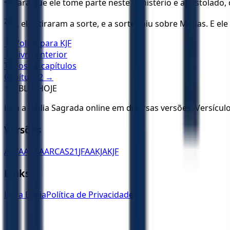
para que ele tome parte neste ministério e apostolado, 
26
E, eles tiraram a sorte, e a sorte caiu sobre Matias. E e
← Voltar para
KJF
← Livro anterior
Todos os capítulos
Capítulo
2
→
✝️
BÍBLIA HOJE
Leia a Bíblia Sagrada online em diversas versões. Versícu
Versões
ACF
AA
ARA
ARC
AS21
JFAA
KJA
KJF
Links
Ler a Bíblia
Política de Privacidade