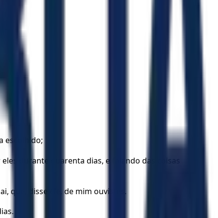
a escolhido;
 eles durante quarenta dias, e falando das coisas
, que, disse ele, de mim ouvistes.
ias.