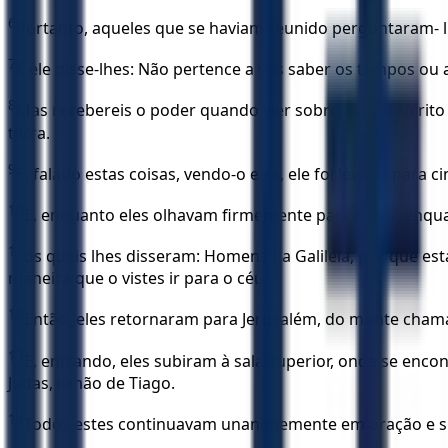
6
Portanto, aqueles que se haviam reunido perguntaram- lh
7
E ele disse-lhes: Não pertence a vós saber os tempos ou 
8
Mas recebereis o poder quando vier sobre vós o Espírito
terra.
9
E, falado estas coisas, vendo-o eles, ele foi levado para
10
E, enquanto eles olhavam firmemente para o céu, enqua
11
os quais lhes disseram: Homens da Galileia, por que es
maneira que o vistes ir para o céu.
12
Então, eles retornaram para Jerusalém, do monte chamad
13
E, entrando, eles subiram à sala superior, onde se encon
Judas, irmão de Tiago.
14
Todos estes continuavam unanimemente em oração e súp