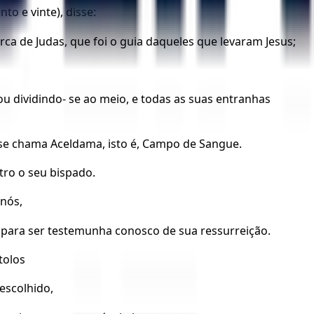
to e vinte), disse:
rca de Judas, que foi o guia daqueles que levaram Jesus;
 dividindo- se ao meio, e todas as suas entranhas
 se chama Aceldama, isto é, Campo de Sangue.
tro o seu bispado.
nós,
 para ser testemunha conosco de sua ressurreição.
tolos
escolhido,