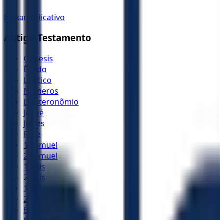
Baixar Aplicativo
Antigo Testamento
Gênesis
Êxodo
Levítico
Números
Deuteronômio
Josué
Juízes
Rute
1 Samuel
2 Samuel
1 Reis
2 Reis
1 Crônicas
2 Crônicas
Esdras