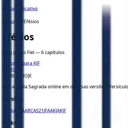
Baixar Aplicativo
☰
Início
/
KJF
/
Efésios
Efésios
King James Fiel
—
6
capítulos
← Voltar para
KJF
1
2
3
4
5
6
✝️
BÍBLIA HOJE
Leia a Bíblia Sagrada online em diversas versões. Versícu
Versões
ACF
AA
ARA
ARC
AS21
JFAA
KJA
KJF
Links