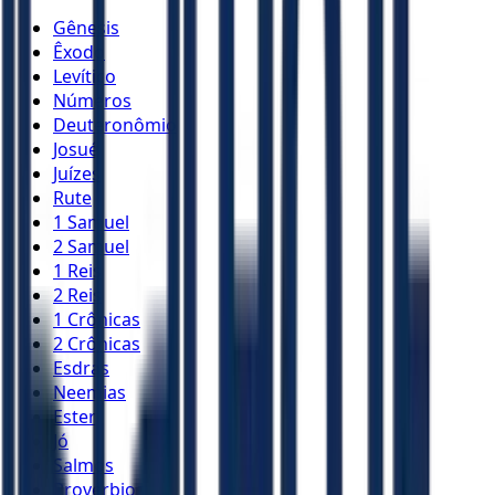
Gênesis
Êxodo
Levítico
Números
Deuteronômio
Josué
Juízes
Rute
1 Samuel
2 Samuel
1 Reis
2 Reis
1 Crônicas
2 Crônicas
Esdras
Neemias
Ester
Jó
Salmos
Provérbios