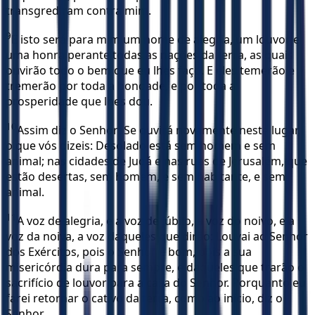
transgrediram contra mim.
9
E isto será para mim um nome de alegria, um louvor e
uma honra perante todas as nações da terra, as quais
ouvirão todo o bem que eu lhes faço. E eles temerão e
tremerão por toda a bondade, e por toda a
prosperidade que lhes dou.
10
Assim diz o Senhor: Se ouvirá novamente neste lugar,
o que vós dizeis: Desolado está sem homem e sem
animal; nas cidades de Judá e nas ruas de Jerusalém, que
estão desertas, sem homem, e sem habitante, e sem
animal.
11
A voz de alegria, e a voz de júbilo, a voz do noivo, e a
voz da noiva, a voz daqueles que dirão: Louvai ao Senhor
dos Exércitos, pois o Senhor é bom, pois a sua
misericórdia dura para sempre, e daqueles que trarão o
sacrifício de louvor para a casa do Senhor. Porquanto eu
farei retornar o cativo da terra, como ao início, diz o
Senhor.