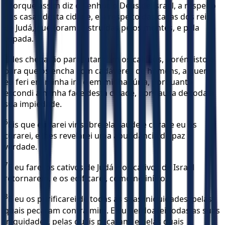
4
Porque assim diz o Senhor, o Deus de Israel, a respeito
das casas desta cidade, e a respeito das casas dos reis
de Judá, que foram destruídas pelos montes, e pela
espada.
5
Eles chegarão para lutar com os caldeus, porém isto é
para que os encha com cadáveres de homens, a quem
eu feri em minha ira e em minha fúria, porquanto
escondi a minha face desta cidade, por causa de toda a
sua impiedade.
6
Eis que eu farei vir sobre ela saúde e cura, e eu os
curarei, e lhes revelarei uma abundância de paz e
verdade.
7
E eu farei os cativos de Judá e os cativos de Israel
retornarem, e os edificarei, como no início.
8
E eu os purificarei de todas as suas iniquidades, pelas
quais pecaram contra mim. E eu perdoarei todas as suas
iniquidades, pelas quais pecaram, e pelas quais