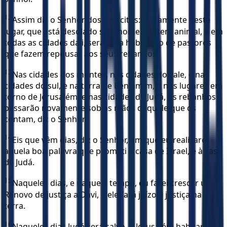
12
Assim diz o Senhor dos Exércitos: Novamente neste
lugar, que está desolado sem homem e sem animal, e em
todas as cidades dali, será uma habitação de pastores
que fazem repousar aos seus rebanhos.
13
Nas cidades dos montes, nas cidades do vale, e nas
cidades do sul, e na terra de Benjamim, e nos lugares em
torno de Jerusalém, e nas cidades de Judá, os rebanhos
passarão novamente sob as mãos daquele que os
contam, diz o Senhor.
14
Eis que vêm dias, diz o Senhor, em que eu realizarei
aquela boa palavra que prometi à casa de Israel, e à casa
de Judá.
15
Naqueles dias, e naquele tempo, eu farei crescer um
Renovo de justiça a Davi, e ele fará juízo e justiça na
terra.
16
Naqueles dias Judá será salvo, e Jerusalém habitará a