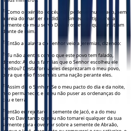
22
Como o exército do céu não pode ser numerado, nem
a areia do mar ser medida, assim eu multiplicarei a
semente do meu servo Davi, e os levitas que ministram
diante de mim.
23
Então a palavra do Senhor veio a Jeremias, dizendo:
24
Tu não atentas com o que este povo tem falado,
dizendo: As duas famílias que o Senhor escolheu ele
rejeitou? Desta forma eles desprezaram o meu povo,
para que não fosse mais uma nação perante eles.
25
Assim diz o Senhor: Se o meu pacto do dia e da noite,
não permanecer, e se eu não puser as ordenanças do
céu e terra;
26
então eu rejeitarei a semente de Jacó, e a do meu
servo Davi, tanto que eu não tomarei qualquer da sua
semente para governar sobre a semente de Abraão,