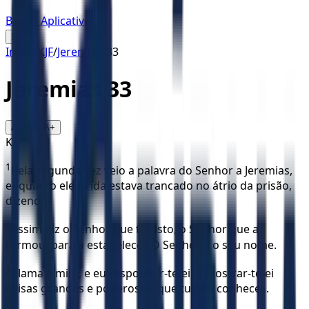
Baixar Aplicativo
☰
Início
/
KJF
/
Jeremias
/
33
Jeremias
33
16
A-
A+
KJF
1
Pela segunda vez veio a palavra do Senhor a Jeremias,
enquanto ele ainda estava trancado no átrio da prisão,
dizendo:
2
Assim diz o Senhor que faz isto, o Senhor que a
formou, para a estabelecer. O Senhor é o seu nome.
3
Clama a mim, e eu responder-te-ei, e mostrar-te-ei
coisas grandes e poderosas, que tu não conheces.