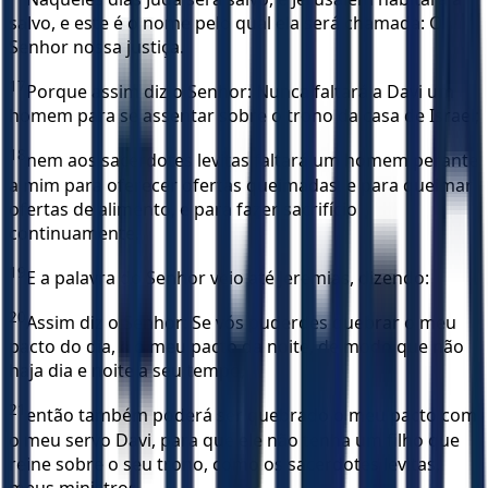
salvo, e este é o nome pelo qual ela será chamada: O
Senhor nossa justiça.
17
Porque assim diz o Senhor: Nunca faltará a Davi um
homem para se assentar sobre o trono da casa de Israel;
18
nem aos sacerdotes levitas faltará um homem perante
a mim para oferecer ofertas queimadas, e para queimar
ofertas de alimento, e para fazer sacrifício
continuamente.
19
E a palavra do Senhor veio até Jeremias, dizendo:
20
Assim diz o Senhor: Se vós puderdes quebrar o meu
pacto do dia, e o meu pacto da noite, de modo que não
haja dia e noite a seu tempo,
21
então também poderá ser quebrado o meu pacto com
o meu servo Davi, para que ele não tenha um filho que
reine sobre o seu trono, como os sacerdotes levitas,
meus ministros.