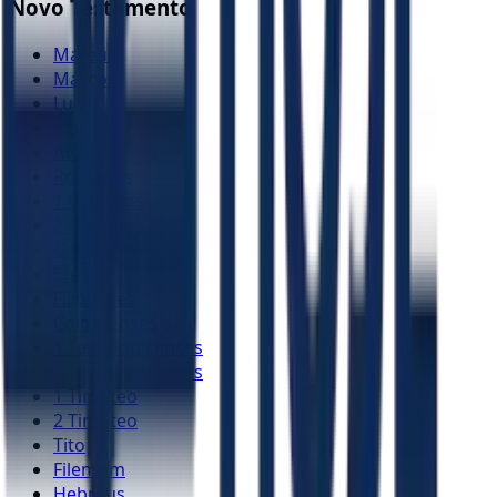
Novo Testamento
Mateus
Marcos
Lucas
João
Atos
Romanos
1 Coríntios
2 Coríntios
Gálatas
Efésios
Filipenses
Colossenses
1 Tessalonicenses
2 Tessalonicenses
1 Timóteo
2 Timóteo
Tito
Filemom
Hebreus