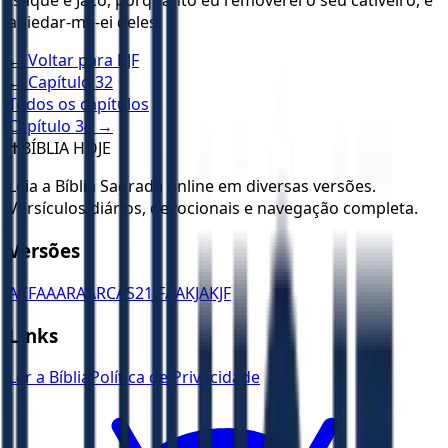
Isaque e Jacó, porquanto eu removerei o seu cativeiro, e
apiedar-me-ei deles.
← Voltar para
KJF
← Capítulo
32
Todos os capítulos
Capítulo
34
→
✝️
BÍBLIA HOJE
Leia a Bíblia Sagrada online em diversas versões.
Versículos diários, devocionais e navegação completa.
Versões
ACF
AA
ARA
ARC
AS21
JFAA
KJA
KJF
Links
Ler a Bíblia
Política de Privacidade