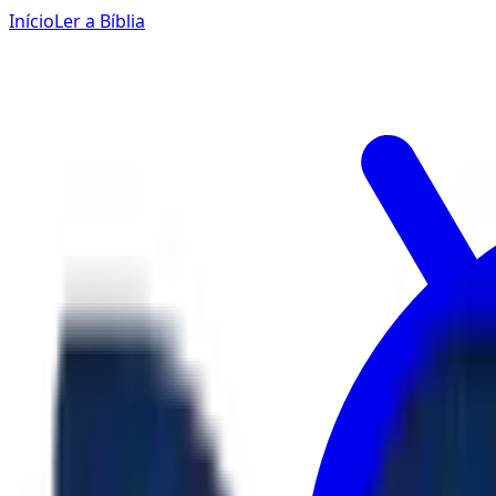
Início
Ler a Bíblia