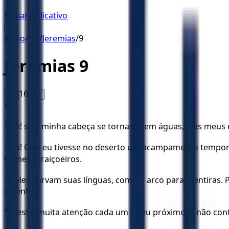
Baixar Aplicativo
☰
Início
/
KJF
/
Jeremias
/
9
Jeremias
9
16
A-
A+
KJF
1
Oh! se a minha cabeça se tornasse em águas, e os meus 
2
Oh! Que eu tivesse no deserto um acampamento temporár
homens traiçoeiros.
3
E eles curvam suas línguas, como o arco para mentiras.
o Senhor.
4
Prestai muita atenção cada um a seu próximo, e não con