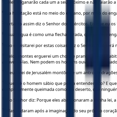
5
E eles enganarão cada um a seu próximo e não falarão a 
6
Tua habitação está no meio do engano, por meio do enga
7
Portanto assim diz o Senhor dos Exércitos. Eis que eu os
8
A sua língua é como uma flecha atirada, que profere en
9
Não os visitarei por estas coisas? diz o Senhor. Não se
10
Pelos montes erguerei um choro e pranto, e pelas hab
atravessá-las. Nem podem os homens ouvir a voz do gado.
11
E eu farei de Jerusalém montões, e um antro de dragões
12
Quem é o homem sábio que possa entender isto? E quem é
completamente queimada como um deserto, que ninguém
13
E o Senhor diz: Porque eles abandonaram a minha lei, 
14
Mas andaram após a imaginação do seu próprio coração,