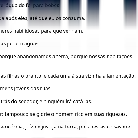
ei água de fel para beber.
a após eles, até que eu os consuma.
lheres habilidosas para que venham,
ras jorrem águas.
 porque abandonamos a terra, porque nossas habitações
as filhas o pranto, e cada uma à sua vizinha a lamentação.
omens jovens das ruas.
rás do segador, e ninguém irá catá-las.
r; tampouco se glorie o homem rico em suas riquezas.
ricórdia, juízo e justiça na terra, pois nestas coisas me