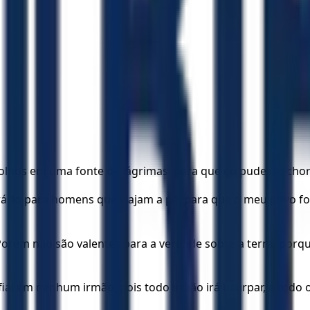
olhos em uma fonte de lágrimas, para que eu pudesse chora
io para homens que viajam a pé, para que o meu povo foss
 Porém não são valentes para a verdade sobre a terra, por
fiai em nenhum irmão, pois todo irmão irá usurpar, e tod