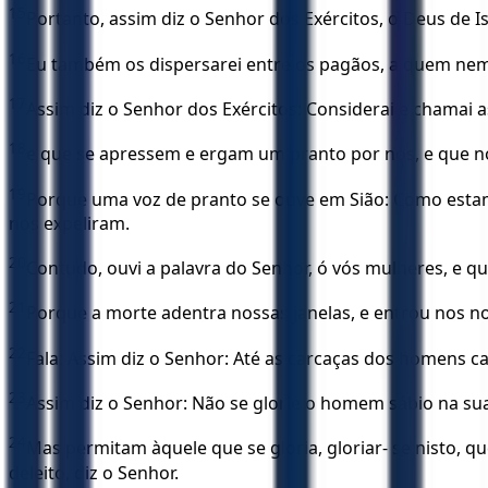
15
Portanto, assim diz o Senhor dos Exércitos, o Deus de Is
16
Eu também os dispersarei entre os pagãos, a quem nem 
17
Assim diz o Senhor dos Exércitos: Considerai e chamai
18
e que se apressem e ergam um pranto por nós, e que n
19
Porque uma voz de pranto se ouve em Sião: Como esta
nos expeliram.
20
Contudo, ouvi a palavra do Senhor, ó vós mulheres, e qu
21
Porque a morte adentra nossas janelas, e entrou nos nos
22
Fala: Assim diz o Senhor: Até as carcaças dos homens c
23
Assim diz o Senhor: Não se glorie o homem sábio na s
24
Mas permitam àquele que se gloria, gloriar- se nisto, qu
deleito, diz o Senhor.