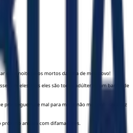
r dia e noite pelos mortos da filha de meu povo!
e com eles! Pois eles são todos adúlteros, um bando de
que prosseguem de mal para mal, e não me conhecem, diz
o o próximo andará com difamadores.