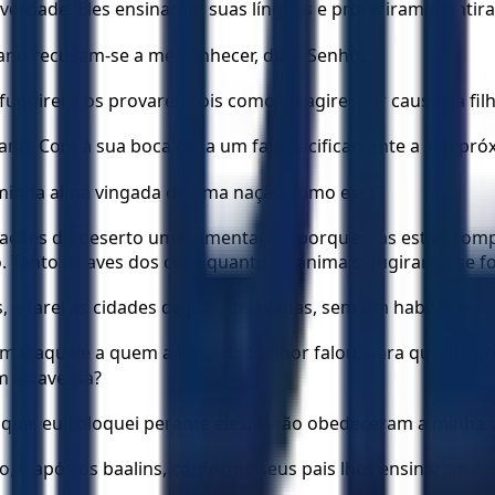
verdade. Eles ensinaram suas línguas e proferiram mentira
no recusam-se a me conhecer, diz o Senhor.
 fundirei e os provarei, pois como eu agirei por causa da fi
gano. Com a sua boca cada um fala pacificamente a seu pr
rá minha alma vingada de uma nação como esta?
itações do deserto uma lamentação, porque elas estão co
 Tanto as aves dos céus quanto os animais, fugiram e se f
, e farei as cidades de Judá desoladas, sem um habitante.
 aquele a quem a boca do Senhor falou, para que ele possa
 atravessa?
a qual eu coloquei perante eles, e não obedeceram a minha
 e após os baalins, conforme seus pais lhes ensinaram.