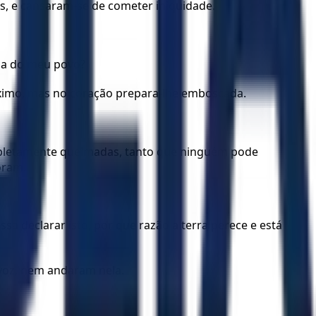
s, e cansaram-se de cometer iniquidade.
lha do meu povo?
óximo, mas no coração prepara-lhe emboscada.
mpletamente queimadas, tanto que ninguém pode
oram.
 declarar isto, por que razão a terra perece e está
 voz, nem andaram nela.