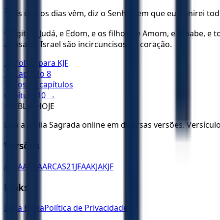
25
Eis que os dias vêm, diz o Senhor, em que eu punirei to
26
Egito e Judá, e Edom, e os filhos de Amom, e Moabe, e 
a casa de Israel são incircuncisos de coração.
← Voltar para
KJF
← Capítulo
8
Todos os capítulos
Capítulo
10
→
✝️
BÍBLIA HOJE
Leia a Bíblia Sagrada online em diversas versões. Versícu
Versões
ACF
AA
ARA
ARC
AS21
JFAA
KJA
KJF
Links
Ler a Bíblia
Política de Privacidade