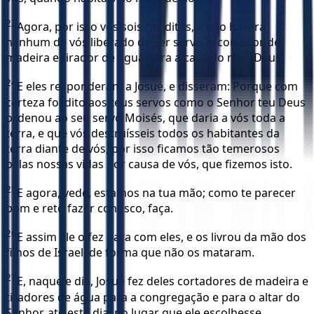
23
Agora, por isso vós sois malditos, e não haverá
nenhum de vós liberado de ser servo, e cortador de
madeira e tirador de água para a casa do meu Deus.
24
E eles responderam a Josué, e disseram: Porque com
certeza foi dito aos teus servos como o Senhor teu Deus
ordenou ao seu servo Moisés, que daria a vós toda a
terra, e que vós destruísseis todos os habitantes da
terra diante de vós, por isso ficamos tão temerosos
pelas nossas vidas por causa de vós, que fizemos isto.
25
E agora, vede, estamos na tua mão; como te parecer
bom e reto fazer conosco, faça.
26
E assim ele o fez para com eles, e os livrou da mão dos
filhos de Israel, de forma que não os mataram.
27
E, naquele dia, Josué fez deles cortadores de madeira e
tiradores de água para a congregação e para o altar do
Senhor, até este dia, no lugar que ele escolhesse.