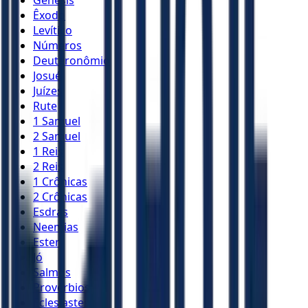
Gênesis
Êxodo
Levítico
Números
Deuteronômio
Josué
Juízes
Rute
1 Samuel
2 Samuel
1 Reis
2 Reis
1 Crônicas
2 Crônicas
Esdras
Neemias
Ester
Jó
Salmos
Provérbios
Eclesiastes