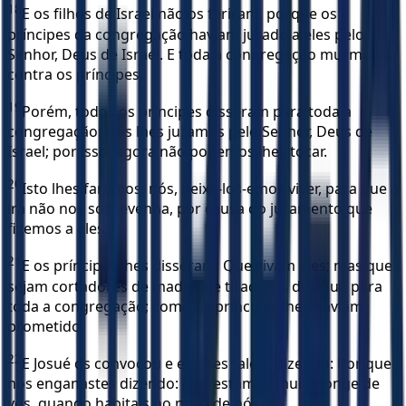
18
E os filhos de Israel não os feriram, porque os
príncipes da congregação haviam jurado a eles pelo
Senhor, Deus de Israel. E toda a congregação murmurou
contra os príncipes.
19
Porém, todos os príncipes disseram para toda a
congregação: Nós lhes juramos pelo Senhor, Deus de
Israel; por isso, agora não podemos lhes tocar.
20
Isto lhes faremos: nós, deixá-los-emos viver, para que a
ira não nos sobrevenha, por causa do juramento que
fizemos a eles.
21
E os príncipes lhes disseram: Que vivam eles; mas que
sejam cortadores de madeira e tiradores de água para
toda a congregação; como os príncipes lhes haviam
prometido.
22
E Josué os convocou e ele lhes falou, dizendo: Por que
nos enganastes dizendo: Nós estamos muito longe de
vós, quando habitais no meio de nós?