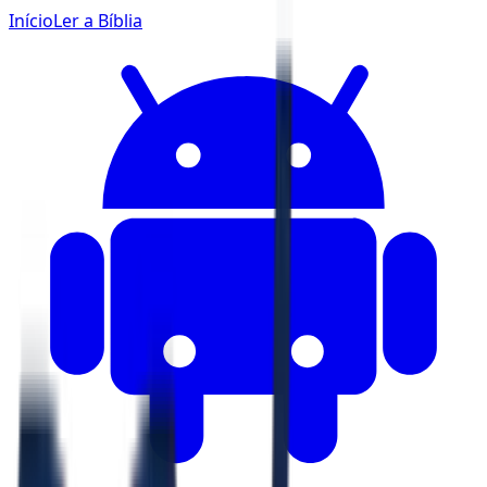
Início
Ler a Bíblia