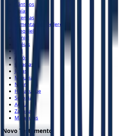
Cânticos
Isaías
Jeremias
Lamentações de Jeremias
Ezequiel
Daniel
Oséias
Joel
Amós
Obadias
Jonas
Miquéias
Naum
Habacuque
Sofonias
Ageu
Zacarias
Malaquias
Novo Testamento