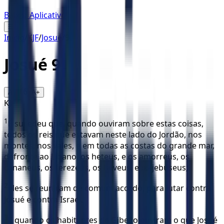
Baixar Aplicativo
☰
Início
/
KJF
/
Josué
/
9
Josué
9
16
A-
A+
KJF
1
E sucedeu que, quando ouviram sobre estas coisas,
todos os reis que estavam neste lado do Jordão, nos
montes, nos vales, e em todas as costas do grande mar,
defronte ao Líbano, os heteus, e os amorreus, os
cananeus, os ferezeus, os heveus, e os jebuseus;
2
eles se reuniram de comum acordo, para lutar contra
Josué e contra Israel.
3
E quando os habitantes de Gibeão ouviram o que Josué