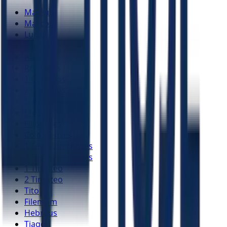
Mateus
Marcos
Lucas
João
Atos
Romanos
1 Coríntios
2 Coríntios
Gálatas
Efésios
Filipenses
Colossenses
1 Tessalonicenses
2 Tessalonicenses
1 Timóteo
2 Timóteo
Tito
Filemom
Hebreus
Tiago