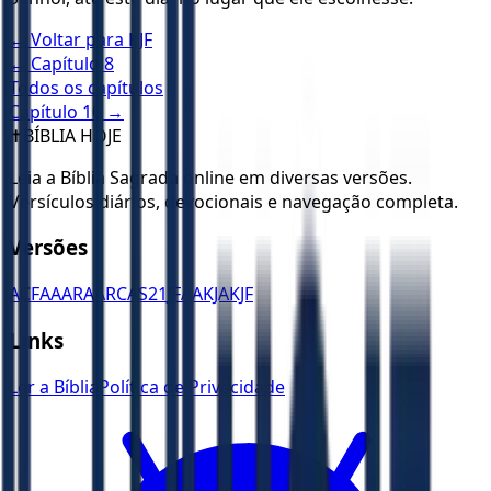
← Voltar para
KJF
← Capítulo
8
Todos os capítulos
Capítulo
10
→
✝️
BÍBLIA HOJE
Leia a Bíblia Sagrada online em diversas versões.
Versículos diários, devocionais e navegação completa.
Versões
ACF
AA
ARA
ARC
AS21
JFAA
KJA
KJF
Links
Ler a Bíblia
Política de Privacidade