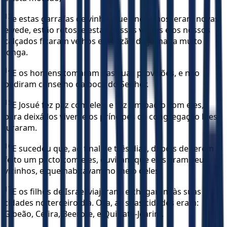
13
e estas garrafas de vinho, que enchemos, eram novas;
e vede, estão rotos; e estas nossas vestes e os nossos
calçados ficaram velhos em razão da jornada muito
longa.
14
E os homens tomaram das suas provisões, e não
pediram conselho da boca do Senhor.
15
E Josué fez paz com eles, e fez um pacto com eles,
para deixá-los viver; e os príncipes da congregação lhes
juraram.
16
E sucedeu que, ao final de três dias, depois de terem
feito um pacto com eles, ouviram que eles eram seus
vizinhos, e que habitavam no meio deles.
17
E os filhos de Israel viajaram, e chegaram às suas
cidades no terceiro dia. Ora, as suas cidades eram:
Gibeão, Cefira, Beerote, e Quiriate-Jearim.