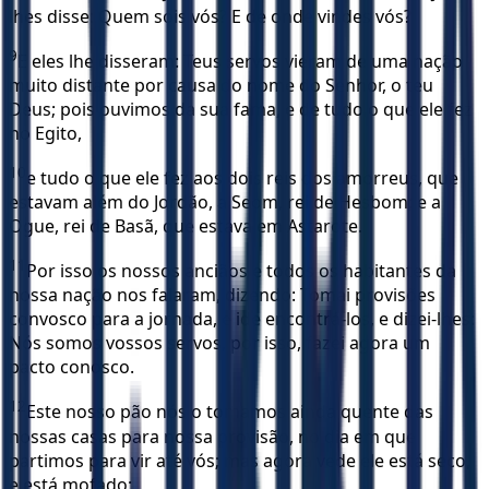
lhes disse: Quem sois vós? E de onde vindes vós?
9
E eles lhe disseram: Teus servos vieram de uma nação
muito distante por causa do nome do Senhor, o teu
Deus; pois ouvimos da sua fama, e de tudo o que ele fez
no Egito,
10
e tudo o que ele fez aos dois reis dos amorreus, que
estavam além do Jordão, a Seom, rei de Hesbom; e a
Ogue, rei de Basã, que estava em Astarote.
11
Por isso os nossos anciãos e todos os habitantes da
nossa nação nos falaram, dizendo: Tomai provisões
convosco para a jornada, e ide encontrá-los, e dizei-lhes:
Nós somos vossos servos, por isso, fazei agora um
pacto conosco.
12
Este nosso pão nós o tomamos ainda quente das
nossas casas para nossa provisão, no dia em que
partimos para vir até vós; mas agora vede ele está seco,
e está mofado;