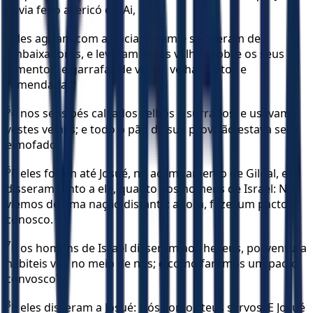
havia feito a Jericó e a Ai,
4
Eles agiram com astúcia, foram e se fizeram de
embaixadores, e levaram sacos velhos sobre os seus
jumentos, e garrafas de vinho, velhas, rotos e
remendadas;
5
e nos seus pés calçados velhos e surrados, e usavam
vestes velhas; e todo o pão da sua provisão estava seco
e mofado.
6
E eles foram até Josué, no acampamento de Gilgal, e
disseram tanto a ele, quanto aos homens de Israel: Nós
viemos de uma nação distante; agora, fazei um pacto
conosco.
7
E os homens de Israel disseram aos heveus, porventura
habiteis vós no meio de nós; e como faremos um pacto
convosco?
8
E eles disseram a Josué: Nós somos teus servos. E Josué