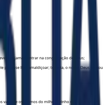
 deveriam jamais entrar na congregação de Deus;
le pudesse lhes amaldiçoar; todavia, o nosso Deus tornou
 vasos, e os dízimos do milho, o vinho novo, e o azeite,