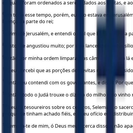
os quais foram ordenados a serem dados aos levitas, e aos
6
Em todo esse tempo, porém, eu não estava em Jerusalém; p
licença da parte do rei;
7
e vim até Jerusalém, e entendi o mal que Eliasibe fizera
8
E isto me angustiou muito; por isso lancei todos utensíli
9
Então por minha ordem limparam as câmaras; e para lá eu
10
E eu percebi que as porções dos levitas não haviam sid
11
Então eu contendi com os governantes, e disse: Por que
12
Então, todo o Judá trouxe o dízimo do milho e do vinho 
13
E eu fiz tesoureiros sobre os celeiros, Selemias, o sacerd
porque se tinham achado fiéis, e o seu ofício era distribui
14
Lembra-te de mim, ó Deus meu, acerca disso, e não apag