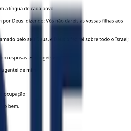
om a língua de cada povo.
em por Deus, dizendo: Vós não dareis as vossas filhas aos
 amado pelo seu Deus, e Deus o fez rei sobre todo o Israel;
 com esposas estrangeiras?
 afugentei de mim.
ua ocupação;
ra o bem.