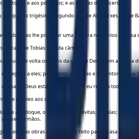
 cantores, e aos porteiros; e as ofertas dos sacerdotes.
orque no trigésimo segundo ano de Artaxerxes, rei de Babil
 para Tobias, ao lhe preparar uma câmara nos átrios da casa
os da casa de Tobias fora da câmara.
 trouxe de volta os vasos da casa de Deus, com a oferta d
o entregues a eles; porquanto os levitas e os cantores, que
 a casa de Deus está abandonada? E eu reuni a todos, e col
novo e do óleo aos celeiros.
ote, e a Zadoque, o escriba, e dos levitas, Pedaías; e próxim
r aos seus irmãos.
ues as boas obras que eu tenho feito para a casa do meu D