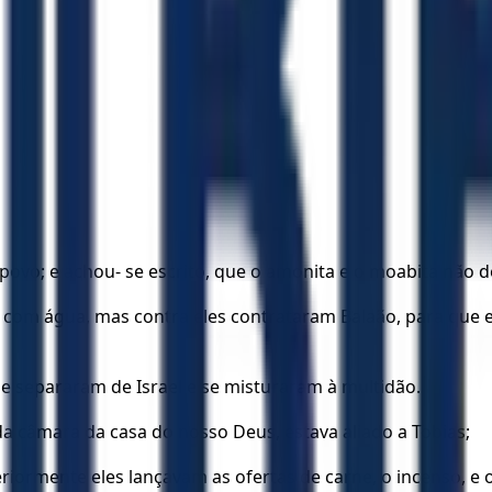
o povo; e achou- se escrito, que o amonita e o moabita não
 com água, mas contra eles contrataram Balaão, para que e
se separaram de Israel e se misturaram à multidão.
 da câmara da casa do nosso Deus, estava aliado a Tobias;
ormente eles lançavam as ofertas de carne, o incenso, e os