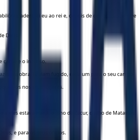
ônia, adentrei eu ao rei e, depois de certos dias, obtive
 de Deus.
e carne e o incenso.
 faziam a obra, haviam fugido, cada um para o seu campo.
oquei- os nos seus lugares.
o a eles estava Hanã, o filho de Zacur, o filho de Matanias;
eus, e para os seus ofícios.