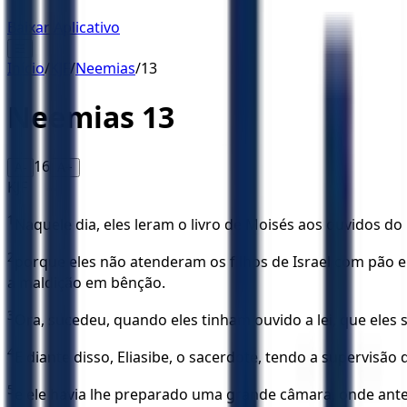
Baixar Aplicativo
☰
Início
/
KJF
/
Neemias
/
13
Neemias
13
16
A-
A+
KJF
1
Naquele dia, eles leram o livro de Moisés aos ouvidos d
2
porque eles não atenderam os filhos de Israel com pão e
a maldição em bênção.
3
Ora, sucedeu, quando eles tinham ouvido a lei, que eles 
4
E diante disso, Eliasibe, o sacerdote, tendo a supervisão
5
e ele havia lhe preparado uma grande câmara, onde anteri