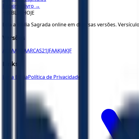
Próximo livro →
✝️
BÍBLIA HOJE
Leia a Bíblia Sagrada online em diversas versões. Versícu
Versões
ACF
AA
ARA
ARC
AS21
JFAA
KJA
KJF
Links
Ler a Bíblia
Política de Privacidade