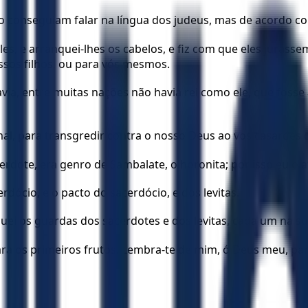
ão conseguiam falar na língua dos judeus, mas de acordo c
eles, e arranquei-lhes os cabelos, e fiz com que eles jurass
ossos filhos, ou para vós mesmos.
avia, entre muitas nações não havia rei como ele, que fosse
mal, para transgredir contra o nosso Deus ao vos casardes
acerdote, era genro de Sambalate, o horonita; por isso eu o
dócio, e o pacto do sacerdócio, e dos levitas.
iquei os guardas dos sacerdotes e dos levitas, cada um na s
ara os primeiros frutos. Lembra-te de mim, ó Deus meu, pa