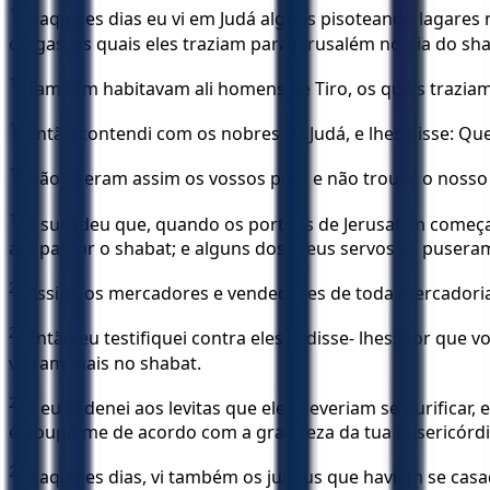
15
Naqueles dias eu vi em Judá alguns pisoteando lagares 
cargas, as quais eles traziam para Jerusalém no dia do sh
16
Também habitavam ali homens de Tiro, os quais traziam 
17
Então contendi com os nobres de Judá, e lhes disse: Qu
18
Não fizeram assim os vossos pais, e não trouxe o nosso 
19
E sucedeu que, quando os portões de Jerusalém começar
até passar o shabat; e alguns dos meus servos se pusera
20
Assim, os mercadores e vendedores de toda mercadoria
21
Então eu testifiquei contra eles, e disse- lhes: Por que
vieram mais no shabat.
22
E eu ordenei aos levitas que eles deveriam se purificar,
e poupa-me de acordo com a grandeza da tua misericórdi
23
Naqueles dias, vi também os judeus que haviam se ca