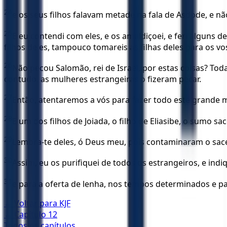
24
e os seus filhos falavam metade na fala de Asdode, e n
25
E eu contendi com eles, e os amaldiçoei, e feri alguns d
filhos deles, tampouco tomareis as filhas deles para os v
26
Não pecou Salomão, rei de Israel, por estas coisas? Tod
contudo, as mulheres estrangeiras o fizeram pecar.
27
Então, atentaremos a vós para fazer todo este grande 
28
E um dos filhos de Joiada, o filho de Eliasibe, o sumo s
29
Lembra-te deles, ó Deus meu, pois contaminaram o sacer
30
Assim, eu os purifiquei de todos os estrangeiros, e ind
31
e para a oferta de lenha, nos tempos determinados e p
← Voltar para
KJF
← Capítulo
12
Todos os capítulos