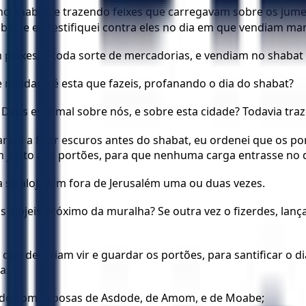
no shabat, e trazendo feixes que carregavam sobre os jume
abat; e eu testifiquei contra eles no dia em que vendiam m
peixes, e toda sorte de mercadorias, e vendiam no shabat p
e maldade é esta que fazeis, profanando o dia do shabat?
Deus este mal sobre nós, e sobre esta cidade? Todavia traze
am a ficar escuros antes do shabat, eu ordenei que os po
m junto aos portões, para que nenhuma carga entrasse no d
 se alojavam fora de Jerusalém uma ou duas vezes.
 vos alojeis próximo da muralha? Se outra vez o fizerdes, la
 e que deveriam vir e guardar os portões, para santificar o
a.
sado com esposas de Asdode, de Amom, e de Moabe;