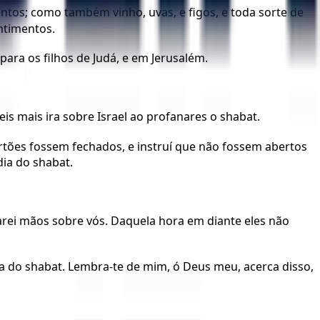
ntos; como também vinho, uvas, e figos, e toda sorte de
antimentos.
ara os filhos de Judá, e em Jerusalém.
is mais ira sobre Israel ao profanares o shabat.
rtões fossem fechados, e instruí que não fossem abertos
ia do shabat.
nçarei mãos sobre vós. Daquela hora em diante eles não
 dia do shabat. Lembra-te de mim, ó Deus meu, acerca disso,