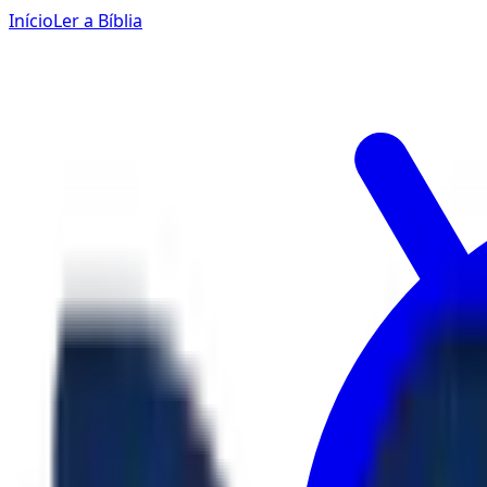
Início
Ler a Bíblia