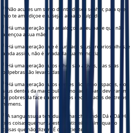
10
Não acuses um servo diante de seu senhor, para que
não te amaldiçoe e tu sejas achado culpado.
11
Há uma geração que amaldiçoa a seu pai, e que não
abençoa a sua mãe.
12
Há uma geração que é pura aos seus próprios olhos, e
ainda assim, não é lavada da sua imundícia.
13
Há uma geração cujos olhos são altivos, e as suas
pálpebras são levantadas.
14
Há uma geração cujos dentes são como espadas, e os
seus dentes da mandíbula como facas, para devorarem
os pobres da face da terra, e os necessitados dentre os
homens.
15
A sanguessuga tem duas filhas chorando: Dá e Dá. Há
três coisas que nunca estão satisfeitas; sim, quatro
coisas que não dizem: É o suficiente: