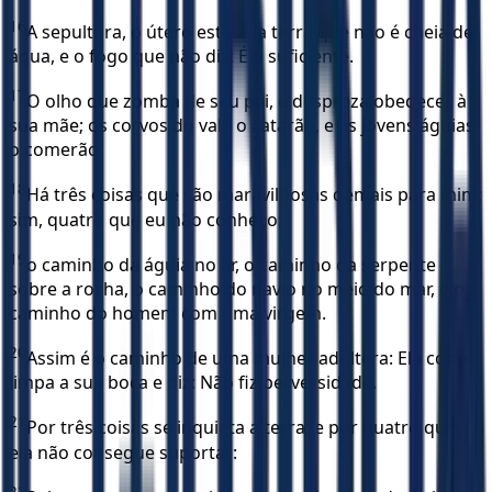
16
A sepultura, o útero estéril, a terra que não é cheia de
água, e o fogo que não diz: É o suficiente.
17
O olho que zomba de seu pai, e despreza obedecer à
sua mãe; os corvos do vale o catarão, e as jovens águias
o comerão.
18
Há três coisas que são maravilhosas demais para mim;
sim, quatro que eu não conheço:
19
o caminho da águia no ar, o caminho da serpente
sobre a rocha, o caminho do navio no meio do mar, e o
caminho do homem com uma virgem.
20
Assim é o caminho de uma mulher adúltera: Ela come,
limpa a sua boca e diz: Não fiz perversidade.
21
Por três coisas se inquieta a terra; e por quatro que
ela não consegue suportar:
22