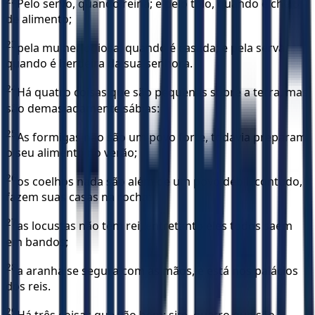
Pelo servo, quando reina; e pelo tolo, quando é cheio
de alimento;
23
pela mulher odiosa, quando é casada; e pela serva,
quando é herdeira da sua senhora.
24
Há quatro coisas que são pequenas sobre a terra, mas
são demasiadamente sábias:
25
As formigas não são um povo forte, todavia preparam
o seu alimento no verão;
26
os coelhos nada são além de um povo débil, contudo,
fazem suas casas na rocha;
27
as locustas não têm rei, entretanto eles todos saem
em bandos;
28
a aranha se segura com as mãos, e está nos palácios
dos reis.
29