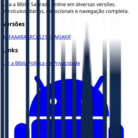
Leia a Bíblia Sagrada online em diversas versões.
Versículos diários, devocionais e navegação completa.
Versões
ACF
AA
ARA
ARC
AS21
JFAA
KJA
KJF
Links
Ler a Bíblia
Política de Privacidade