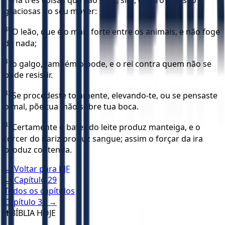
Há três coisas que vão bem; sim, quatro que são
graciosas no seu mover:
30
O leão, que é o mais forte entre os animais, e não foge
de nada;
31
o galgo, também o bode, e o rei contra quem não se
pode resistir.
32
Se procedeste tolamente, elevando-te, ou se pensaste
o mal, põe tua mão sobre tua boca.
33
Certamente o bater do leite produz manteiga, e o
torcer do nariz produz sangue; assim o forçar da ira
produz contenda.
← Voltar para
KJF
← Capítulo
29
Todos os capítulos
Capítulo
31
→
✝️
BÍBLIA HOJE