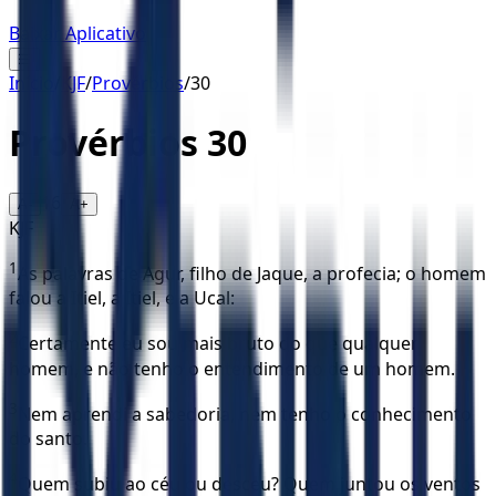
Baixar Aplicativo
☰
Início
/
KJF
/
Provérbios
/
30
Provérbios
30
16
A-
A+
KJF
1
As palavras de Agur, filho de Jaque, a profecia; o homem
falou a Itiel, a Itiel, e a Ucal:
2
Certamente eu sou mais bruto do que qualquer
homem, e não tenho o entendimento de um homem.
3
Nem aprendi a sabedoria, nem tenho o conhecimento
do santo.
4
Quem subiu ao céu ou desceu? Quem juntou os ventos