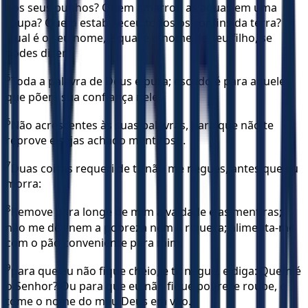
nos seus punhos? Quem amarrou as águas em uma
roupa? Quem estabeleceu todos os confins da terra?
Qual é o seu nome, e qual é o nome de seu filho, se
podes dizer?
5
Toda a palavra de Deus é pura; escudo é para aqueles
que põem sua confiança nele.
6
Não acrescentes às suas palavras, para que não te
reprove e sejas achado mentiroso.
7
Duas coisas requeri de ti; não me negues, antes que eu
morra:
8
Remove para longe de mim a vaidade e as mentiras;
não me dês nem a pobreza nem a riqueza; alimenta-me
com o pão conveniente para mim;
9
para que eu não fique cheio, e te negue, e diga: Quem é
o Senhor? Ou para que eu não fique pobre, e roube, e
tome o nome do meu Deus em vão.