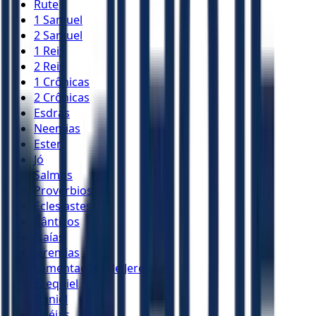
Rute
1 Samuel
2 Samuel
1 Reis
2 Reis
1 Crônicas
2 Crônicas
Esdras
Neemias
Ester
Jó
Salmos
Provérbios
Eclesiastes
Cânticos
Isaías
Jeremias
Lamentações de Jeremias
Ezequiel
Daniel
Oséias