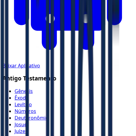
Baixar Aplicativo
Antigo Testamento
Gênesis
Êxodo
Levítico
Números
Deuteronômio
Josué
Juízes