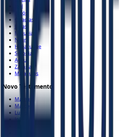
Joel
Amós
Obadias
Jonas
Miquéias
Naum
Habacuque
Sofonias
Ageu
Zacarias
Malaquias
Novo Testamento
Mateus
Marcos
Lucas
João
Atos
Romanos