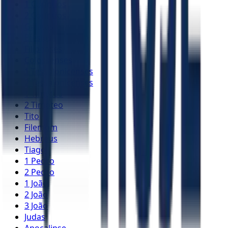
1 Coríntios
2 Coríntios
Gálatas
Efésios
Filipenses
Colossenses
1 Tessalonicenses
2 Tessalonicenses
1 Timóteo
2 Timóteo
Tito
Filemom
Hebreus
Tiago
1 Pedro
2 Pedro
1 João
2 João
3 João
Judas