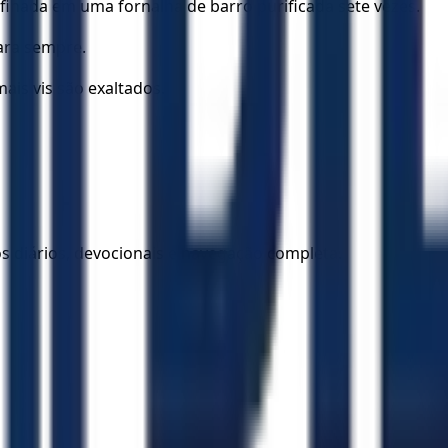
finada em uma fornalha de barro purificada sete vezes.
ara sempre.
is vis são exaltados.
los diários, devocionais e navegação completa.