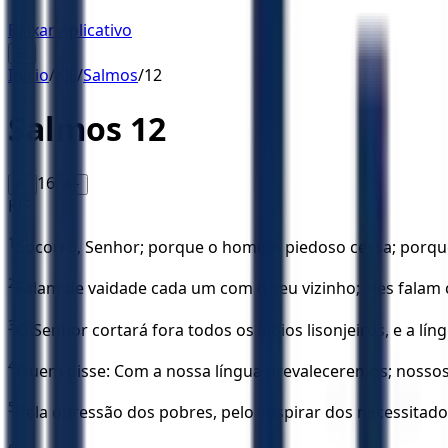
Baixar Aplicativo
☰
Início
/
KJF
/
Salmos
/
12
Salmos
12
16
A-
A+
KJF
1
Socorro, Senhor; porque o homem piedoso cessa; porque 
2
Falam de vaidade cada um com o seu vizinho; eles falam 
3
O Senhor cortará fora todos os lábios lisonjeiros, e a lín
4
Quem disse: Com a nossa língua prevaleceremos; nossos
5
Pela opressão dos pobres, pelo suspirar dos necessitado