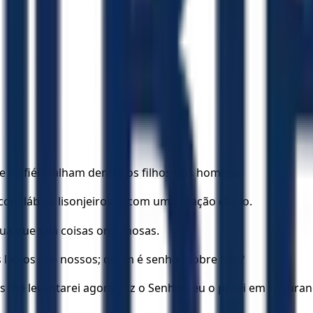
os fiéis falham dentre os filhos dos homens.
com lábios lisonjeiros, e com um coração duplo.
gua que fala coisas orgulhosas.
 lábios são nossos; quem é senhor sobre nós?
s me levantarei agora, diz o Senhor; eu o porei em seguran