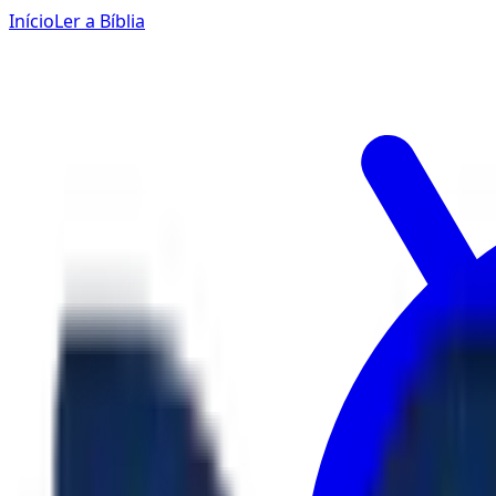
Início
Ler a Bíblia