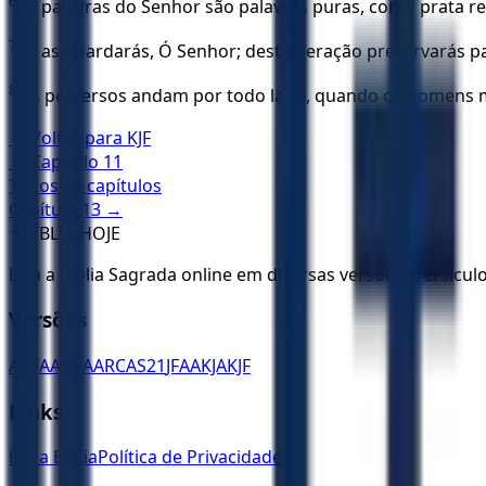
6
As palavras do Senhor são palavras puras, como prata re
7
Tu as guardarás, Ó Senhor; desta geração preservarás p
8
Os perversos andam por todo lado, quando os homens ma
← Voltar para
KJF
← Capítulo
11
Todos os capítulos
Capítulo
13
→
✝️
BÍBLIA HOJE
Leia a Bíblia Sagrada online em diversas versões. Versícu
Versões
ACF
AA
ARA
ARC
AS21
JFAA
KJA
KJF
Links
Ler a Bíblia
Política de Privacidade