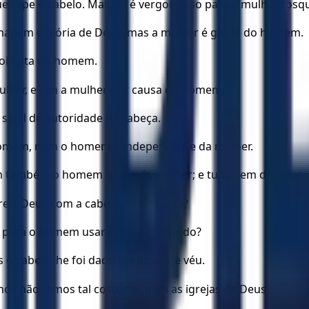
e rape o cabelo. Mas, se é vergonhoso para a mulher tosqui
magem e glória de Deus, mas a mulher é glória do homem.
oi feita do homem.
lher, e sim a mulher por causa do homem.
 sinal de autoridade na cabeça.
 homem, nem o homem é independente da mulher.
im também o homem nasce da mulher; e tudo vem de Deus.
re a Deus com a cabeça descoberta?
o para o homem usar cabelo comprido?
s o cabelo lhe foi dado em lugar de véu.
 nós não temos tal costume, nem as igrejas de Deus.