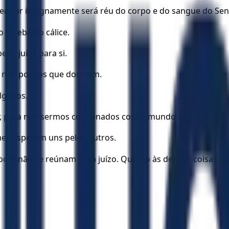
 Senhor indignamente será réu do corpo e do sangue do Sen
e beba do cálice.
be juízo para si.
 e não poucos que dormem.
lgados.
or, para não sermos condenados com o mundo.
r, esperem uns pelos outros.
cês não se reúnam para juízo. Quanto às demais coisas, eu