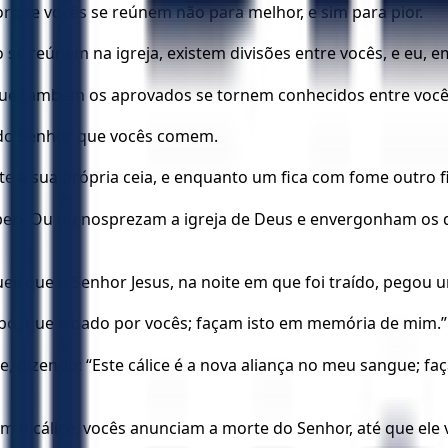
orque vocês se reúnem não para melhor, e sim para pior.
e reúnem na igreja, existem divisões entre vocês, e eu, em
a que também os aprovados se tornem conhecidos entre você
 do Senhor que vocês comem.
a sua própria ceia, e enquanto um fica com fome outro f
er? Ou menosprezam a igreja de Deus e envergonham os qu
i: que o Senhor Jesus, na noite em que foi traído, pegou 
orpo, que é dado por vocês; façam isto em memória de mim.”
 dizendo: “Este cálice é a nova aliança no meu sangue; f
 o cálice, vocês anunciam a morte do Senhor, até que ele 