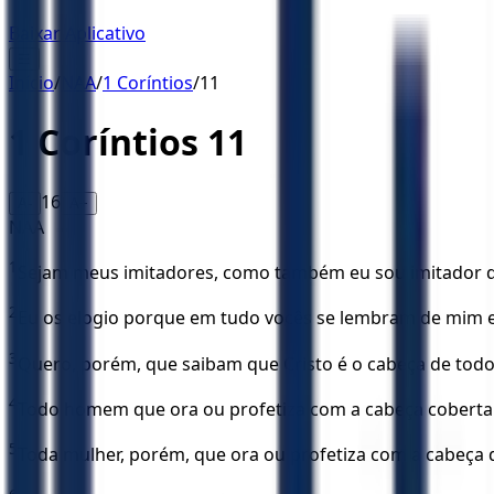
Baixar Aplicativo
☰
Início
/
NAA
/
1 Coríntios
/
11
1 Coríntios
11
16
A-
A+
NAA
1
Sejam meus imitadores, como também eu sou imitador de
2
Eu os elogio porque em tudo vocês se lembram de mim e 
3
Quero, porém, que saibam que Cristo é o cabeça de todo
4
Todo homem que ora ou profetiza com a cabeça coberta 
5
Toda mulher, porém, que ora ou profetiza com a cabeça 