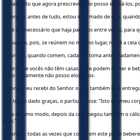
17
Mas nisto que agora prescrevo, não posso elogiá-los, p
18
Porque, antes de tudo, estou informado de que, quando s
19
E é até necessário que haja partidos entre vocês, par
20
Quando, pois, se reúnem no mesmo lugar, não é a ceia
21
Porque, quando comem, cada um toma antecipadamente 
22
Será que vocês não têm casas onde podem comer e beb
Nisto certamente não posso elogiá-los.
23
Porque eu recebi do Senhor o que também lhes entregue
24
e, tendo dado graças, o partiu e disse: “Isto é o meu c
25
Do mesmo modo, depois da ceia, pegou também o cálice,
mim.”
26
Porque, todas as vezes que comerem este pão e beberem