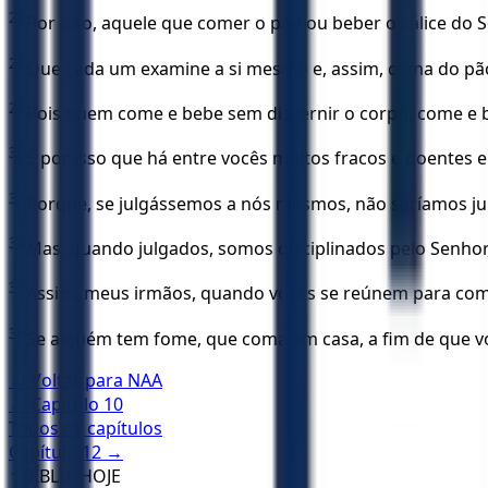
27
Por isso, aquele que comer o pão ou beber o cálice do
28
Que cada um examine a si mesmo e, assim, coma do pão 
29
Pois quem come e bebe sem discernir o corpo, come e be
30
É por isso que há entre vocês muitos fracos e doentes
31
Porque, se julgássemos a nós mesmos, não seríamos ju
32
Mas, quando julgados, somos disciplinados pelo Senh
33
Assim, meus irmãos, quando vocês se reúnem para come
34
Se alguém tem fome, que coma em casa, a fim de que vo
← Voltar para
NAA
← Capítulo
10
Todos os capítulos
Capítulo
12
→
✝️
BÍBLIA HOJE