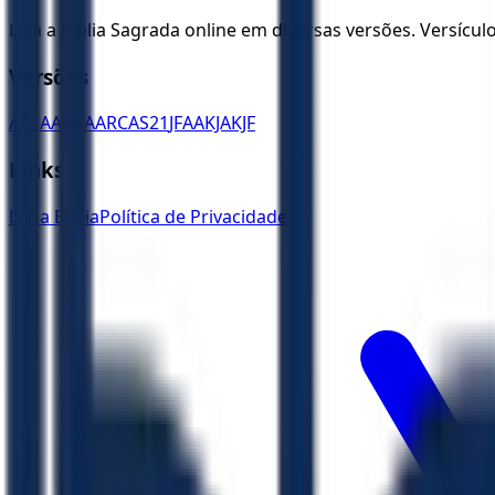
Leia a Bíblia Sagrada online em diversas versões. Versícu
Versões
ACF
AA
ARA
ARC
AS21
JFAA
KJA
KJF
Links
Ler a Bíblia
Política de Privacidade