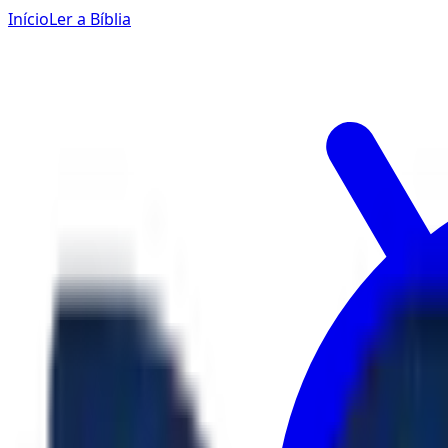
Início
Ler a Bíblia