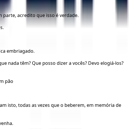
 parte, acredito que isso é verdade.
s.
ica embriagado.
e nada têm? Que posso dizer a vocês? Devo elogiá-los?
um pão
açam isto, todas as vezes que o beberem, em memória de
venha.