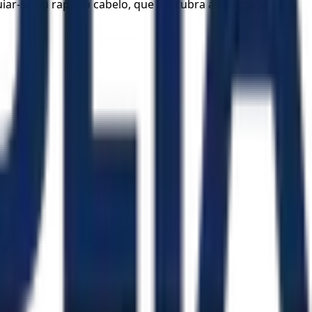
ar-se ou rapar o cabelo, que ela cubra a cabeça.