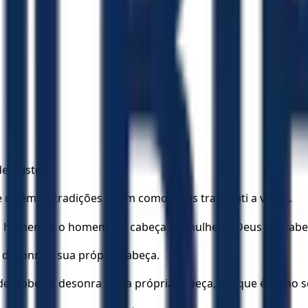
 Cristo.
retêm as tradições assim como eu as transmiti a vocês.
 homem, e o homem é o cabeça da mulher, e Deus é o cabeç
desonra a sua própria cabeça.
descoberta desonra a sua própria cabeça, porque é como se