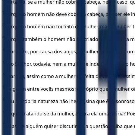
6
Portanto, se a mulher não cobre a cabeça, nesse caso, qu
7
Porque o homem não deve cobrir a cabeça, por ser ele i
8
Porque o homem não foi feito da mulher, mas a mulher f
9
Porque também o homem não foi criado por causa da mu
10
Portanto, por causa dos anjos, a mulher deve trazer um
11
No Senhor, todavia, nem a mulher é independente do
12
Porque, assim como a mulher foi feita do homem, ass
13
Julguem entre vocês mesmos: é próprio que a mulher o
14
Ou a própria natureza não lhes ensina que é desonros
15
E que, tratando-se da mulher, é para ela uma glória? Poi
16
Mas, se alguém quiser discutir essa questão, saiba que