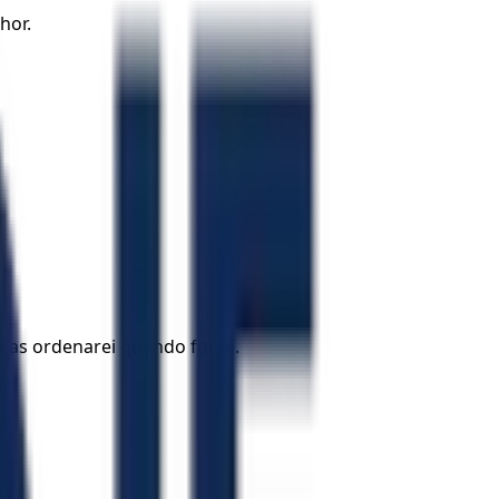
hor.
 as ordenarei quando for aí.