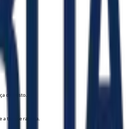
a de Cristo.
 a tivesse rapada.