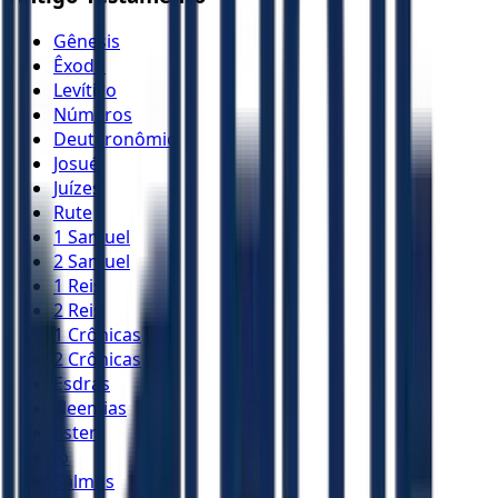
Gênesis
Êxodo
Levítico
Números
Deuteronômio
Josué
Juízes
Rute
1 Samuel
2 Samuel
1 Reis
2 Reis
1 Crônicas
2 Crônicas
Esdras
Neemias
Ester
Jó
Salmos