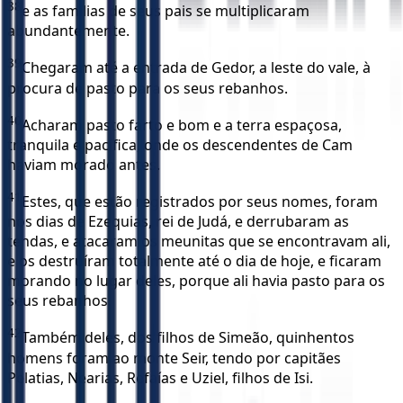
38
e as famílias de seus pais se multiplicaram
abundantemente.
39
Chegaram até a entrada de Gedor, a leste do vale, à
procura de pasto para os seus rebanhos.
40
Acharam pasto farto e bom e a terra espaçosa,
tranquila e pacífica, onde os descendentes de Cam
haviam morado antes.
41
Estes, que estão registrados por seus nomes, foram
nos dias de Ezequias, rei de Judá, e derrubaram as
tendas, e atacaram os meunitas que se encontravam ali,
e os destruíram totalmente até o dia de hoje, e ficaram
morando no lugar deles, porque ali havia pasto para os
seus rebanhos.
42
Também deles, dos filhos de Simeão, quinhentos
homens foram ao monte Seir, tendo por capitães
Pelatias, Nearias, Refaías e Uziel, filhos de Isi.