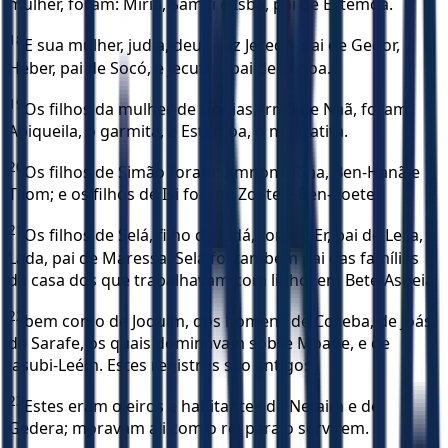
mulher, foram: Miriã, Samai e Isbá, pai de Estemoa.
18
E sua mulher, judia, deu à luz Jerede, pai de Gedor,
Héber, pai de Socó, e Jecutiel, pai de Zanoa.
19
Os filhos da mulher de Hodias, irmã de Naã, foram:
Abiqueila, o garmita, e Estemoa, o maacatita.
20
Os filhos de Simão foram: Amnom, Rina, Ben-Hanã e
Tilom; e os filhos de Isi foram: Zoete e Ben-Zoete.
21
Os filhos de Selá, filho de Judá, foram: Er, pai de Leca, e
Lada, pai de Maressa. Selá foi também pai das famílias
da casa dos que trabalhavam com linho, em Bete-Asbeia,
22
bem como de Joquim, dos homens de Cozeba, de Joás,
de Sarafe, os quais dominavam sobre Moabe, e de
Jasubi-Leém. Estes registros são antigos.
23
Estes eram oleiros e habitantes de Netaim e de
Gedera; moravam ali com o rei para o servirem.