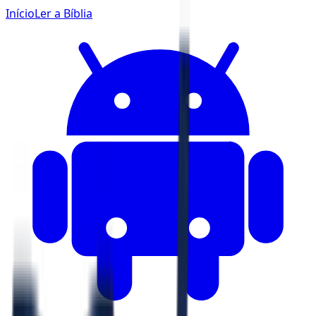
Início
Ler a Bíblia