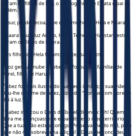
foram os filhos de Hur, o primogênito de Efrata e pai de
Belém.
5
Asur, pai de Tecoa, teve duas mulheres: Hela e Naara.
6
Naara deu à luz Auzão, Héfer, Temeni e Haastari; estes
foram os filhos de Naara.
7
Os filhos de Hela foram: Zerete, Isar e Etnã.
8
Coz gerou Anube e Zobeba e foi pai das famílias de
Aarel, filho de Harum.
9
Jabez foi mais ilustre do que seus irmãos; a sua mãe
deu-lhe o nome de Jabez, dizendo: “Porque com dores o
dei à luz.”
10
Jabez invocou o Deus de Israel, dizendo: Oh! Quem
dera me abençoasses e expandisses o meu território!
Que a tua mão esteja comigo! Preserva-me do mal, para
que não me sobrevenha aflição! E Deus lhe concedeu o