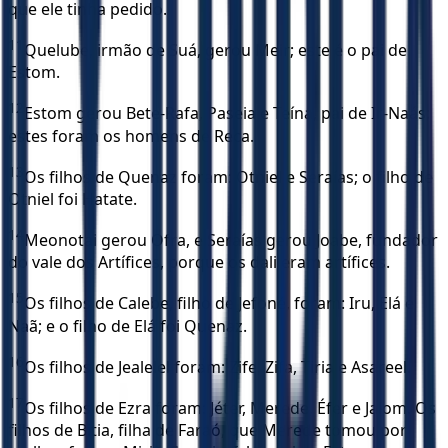
que ele tinha pedido.
11
Quelube, irmão de Suá, gerou Meir; este é o pai de
Estom.
12
Estom gerou Bete-Rafa, Paseia e Teína, pai de Ir-Naás;
estes foram os homens de Reca.
13
Os filhos de Quenaz foram: Otniel e Seraías; o filho de
Otniel foi Hatate.
14
Meonotai gerou Ofra, e Seraías gerou Joabe, fundador
do vale dos Artífices, porque os dali eram artífices.
15
Os filhos de Calebe, filho de Jefoné, foram: Iru, Elá e
Naã; e o filho de Elá foi Quenaz.
16
Os filhos de Jealelel foram: Zife, Zifa, Tiria e Asareel.
17
Os filhos de Ezra foram: Jéter, Merede, Éfer e Jalom. Os
filhos de Bitia, filha de Faraó, que Merede tomou por