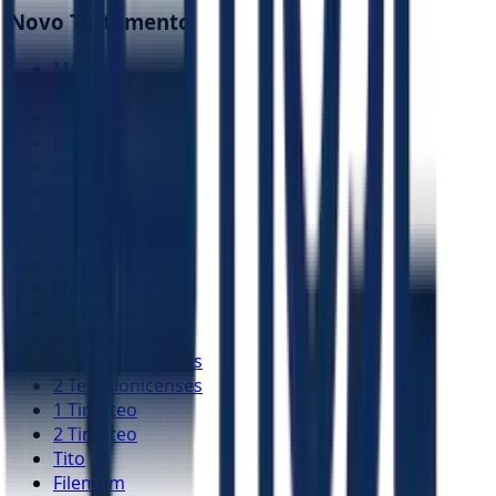
Novo Testamento
Mateus
Marcos
Lucas
João
Atos
Romanos
1 Coríntios
2 Coríntios
Gálatas
Efésios
Filipenses
Colossenses
1 Tessalonicenses
2 Tessalonicenses
1 Timóteo
2 Timóteo
Tito
Filemom