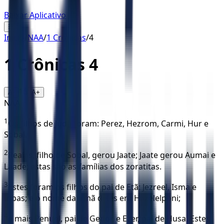
Baixar Aplicativo
☰
Início
/
NAA
/
1 Crônicas
/
4
1 Crônicas
4
16
A-
A+
NAA
1
Os filhos de Judá foram: Perez, Hezrom, Carmi, Hur e
Sobal.
2
Reaías, filho de Sobal, gerou Jaate; Jaate gerou Aumai e
Laade; estas são as famílias dos zoratitas.
3
Estes foram os filhos do pai de Etã: Jezreel, Isma e
Idbas; e o nome da irmã deles era Hazelelponi;
4
e mais Penuel, pai de Gedor, e Ezer, pai de Husa. Estes