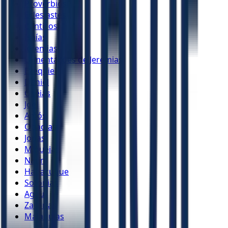
Provérbios
Eclesiastes
Cânticos
Isaías
Jeremias
Lamentações de Jeremias
Ezequiel
Daniel
Oséias
Joel
Amós
Obadias
Jonas
Miquéias
Naum
Habacuque
Sofonias
Ageu
Zacarias
Malaquias