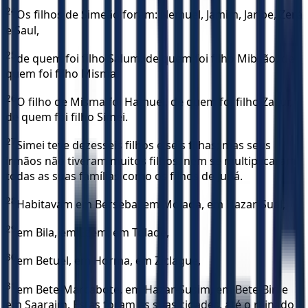
24
Os filhos de Simeão foram: Nemuel, Jamim, Jaribe, Zerá
e Saul,
25
de quem foi filho Salum, de quem foi filho Mibsão, de
quem foi filho Misma.
26
O filho de Misma foi Hamuel, de quem foi filho Zacur,
de quem foi filho Simei.
27
Simei teve dezesseis filhos e seis filhas; mas seus
irmãos não tiveram muitos filhos, nem se multiplicaram
todas as suas famílias como os filhos de Judá.
28
Habitavam em Berseba, em Molada, em Hazar-Sual,
29
em Bila, em Ezém, em Tolade,
30
em Betuel, em Horma, em Ziclague,
31
em Bete-Marcabote, em Hazar-Susim, em Bete-Biri e
em Saaraim. Estas foram as suas cidades, até o reinado