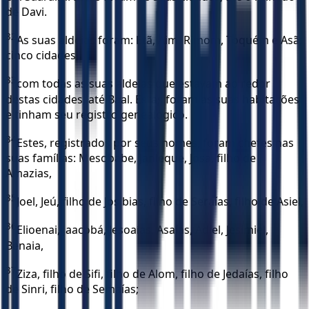
de Davi.
32
As suas aldeias foram: Etã, Aim, Rimom, Toquém e Asã;
cinco cidades,
33
com todas as suas aldeias que estavam ao redor
destas cidades, até Baal. Estas foram as suas habitações
e tinham seu registro genealógico.
34
Estes, registrados por seus nomes, foram chefes nas
suas famílias: Mesobabe, Janleque, Josa, filho de
Amazias,
35
Joel, Jeú, filho de Josibias, filho de Seraías, filho de Asiel,
36
Elioenai, Jaacobá, Jesoaías, Asaías, Adiel, Jesimiel,
Benaia,
37
Ziza, filho de Sifi, filho de Alom, filho de Jedaías, filho
de Sinri, filho de Semaías;