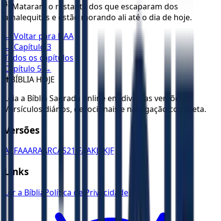
43
Mataram o restante dos que escaparam dos
amalequitas e estão morando ali até o dia de hoje.
← Voltar para
NAA
← Capítulo
3
Todos os capítulos
Capítulo
5
→
✝️
BÍBLIA HOJE
Leia a Bíblia Sagrada online em diversas versões.
Versículos diários, devocionais e navegação completa.
Versões
ACF
AA
ARA
ARC
AS21
JFAA
KJA
KJF
Links
Ler a Bíblia
Política de Privacidade