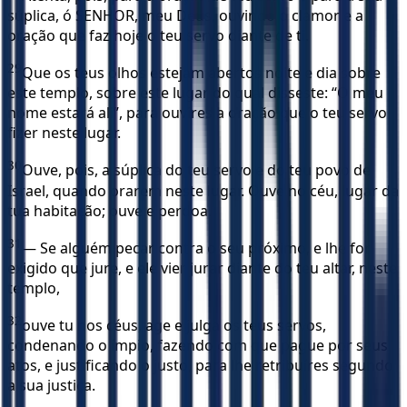
súplica, ó SENHOR, meu Deus, ouvindo o clamor e a
oração que faz hoje o teu servo diante de ti.
29
Que os teus olhos estejam abertos noite e dia sobre
este templo, sobre este lugar do qual disseste: “O meu
nome estará ali”, para ouvires a oração que o teu servo
fizer neste lugar.
30
Ouve, pois, a súplica do teu servo e do teu povo de
Israel, quando orarem neste lugar. Ouve no céu, lugar da
tua habitação; ouve e perdoa.
31
— Se alguém pecar contra o seu próximo, e lhe for
exigido que jure, e ele vier jurar diante do teu altar, neste
templo,
32
ouve tu nos céus, age e julga os teus servos,
condenando o ímpio, fazendo com que pague por seus
atos, e justificando o justo, para lhe retribuíres segundo
a sua justiça.