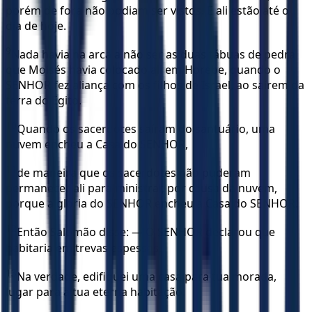
porém de fora não podiam ser vistos. E ali estão até o
dia de hoje.
9
Nada havia na arca a não ser as duas tábuas de pedra
que Moisés havia colocado ali em Horebe, quando o
SENHOR fez aliança com os filhos de Israel, ao saírem da
terra do Egito.
10
Quando os sacerdotes saíram do santuário, uma
nuvem encheu a Casa do SENHOR,
11
de maneira que os sacerdotes não puderam
permanecer ali para ministrar, por causa da nuvem,
porque a glória do SENHOR encheu a Casa do SENHOR.
12
Então Salomão disse: — O SENHOR declarou que
habitaria em trevas espessas.
13
Na verdade, edifiquei uma casa para tua morada,
lugar para a tua eterna habitação.