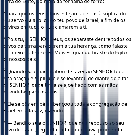
terra do Egito, do meio da fornalha de ferro;
52
para que os teus olhos estejam abertos à súplica do
teu servo e à súplica do teu povo de Israel, a fim de os
ouvires em tudo o que clamarem a ti.
53
Pois tu, ó SENHOR Deus, os separaste dentre todos os
povos da terra para serem a tua herança, como falaste
por meio do teu servo Moisés, quando tiraste do Egito
os nossos pais.
54
Quando Salomão acabou de fazer ao SENHOR toda
esta oração e súplica, ele se levantou de diante do altar
do SENHOR, onde tinha se ajoelhado com as mãos
estendidas para os céus.
55
Ele se pôs em pé e abençoou toda a congregação de
Israel em alta voz, dizendo:
56
— Bendito seja o SENHOR, que deu repouso ao seu
povo de Israel, segundo tudo o que havia prometido!