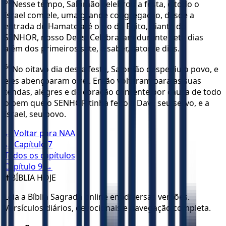
65
Nesse tempo, Salomão celebrou a festa, e todo o
Israel com ele, uma grande congregação, desde a
entrada de Hamate até o rio do Egito, diante do
SENHOR, nosso Deus. Celebraram durante sete dias
além dos primeiros sete, a saber, catorze dias.
66
No oitavo dia desta festa, Salomão despediu o povo, e
eles abençoaram o rei. Então voltaram para as suas
tendas, alegres e de coração contente por causa de todo
o bem que o SENHOR tinha feito a Davi, seu servo, e a
Israel, seu povo.
← Voltar para
NAA
← Capítulo
7
Todos os capítulos
Capítulo
9
→
✝️
BÍBLIA HOJE
Leia a Bíblia Sagrada online em diversas versões.
Versículos diários, devocionais e navegação completa.