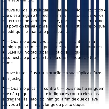
43
ouve tu nos céus, lugar da tua habitação, e faze tudo o
que o estrangeiro te pedir, a fim de que todos os povos
da terra conheçam o teu nome, para te temerem como o
teu povo de Israel e para saberem que este templo, que
eu edifiquei, é chamado pelo teu nome.
44
— Quando o teu povo sair à guerra contra o seu
inimigo, pelo caminho por onde os enviares, e orarem
ao SENHOR, voltados para esta cidade, que tu
escolheste, e para este templo que edifiquei ao teu
nome,
45
ouve tu nos céus a sua oração e a sua súplica e faze-
lhes justiça.
46
— Quando pecarem contra ti — pois não há ninguém
que não peque —, e tu te indignares contra eles e os
entregares às mãos do inimigo, a fim de que os leve
cativos à terra inimiga, longe ou perto daqui;