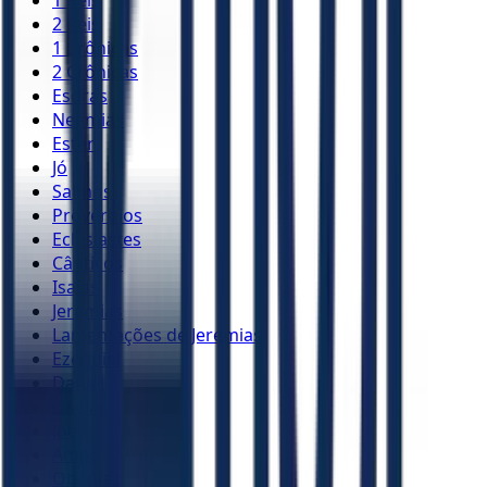
2 Reis
1 Crônicas
2 Crônicas
Esdras
Neemias
Ester
Jó
Salmos
Provérbios
Eclesiastes
Cânticos
Isaías
Jeremias
Lamentações de Jeremias
Ezequiel
Daniel
Oséias
Joel
Amós
Obadias