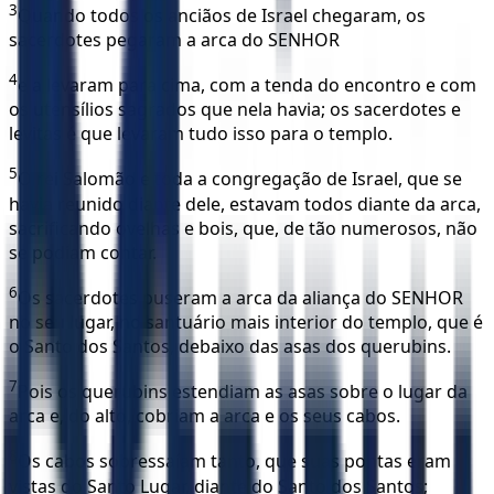
3
Quando todos os anciãos de Israel chegaram, os
sacerdotes pegaram a arca do SENHOR
4
e a levaram para cima, com a tenda do encontro e com
os utensílios sagrados que nela havia; os sacerdotes e
levitas é que levaram tudo isso para o templo.
5
O rei Salomão e toda a congregação de Israel, que se
havia reunido diante dele, estavam todos diante da arca,
sacrificando ovelhas e bois, que, de tão numerosos, não
se podiam contar.
6
Os sacerdotes puseram a arca da aliança do SENHOR
no seu lugar, no santuário mais interior do templo, que é
o Santo dos Santos, debaixo das asas dos querubins.
7
Pois os querubins estendiam as asas sobre o lugar da
arca e, do alto, cobriam a arca e os seus cabos.
8
Os cabos sobressaíam tanto, que suas pontas eram
vistas do Santo Lugar, diante do Santo dos Santos;