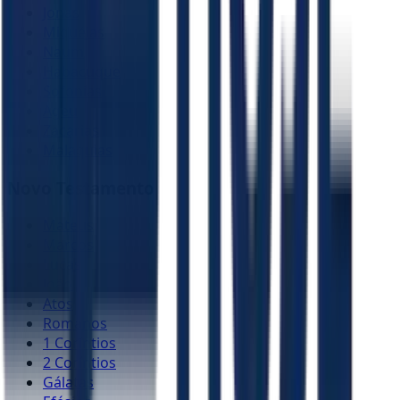
Jonas
Miquéias
Naum
Habacuque
Sofonias
Ageu
Zacarias
Malaquias
Novo Testamento
Mateus
Marcos
Lucas
João
Atos
Romanos
1 Coríntios
2 Coríntios
Gálatas