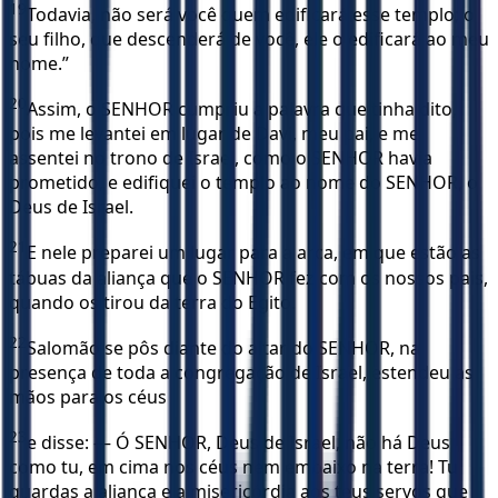
19
Todavia, não será você quem edificará esse templo; o
seu filho, que descenderá de você, ele o edificará ao meu
nome.”
20
Assim, o SENHOR cumpriu a palavra que tinha dito,
pois me levantei em lugar de Davi, meu pai, e me
assentei no trono de Israel, como o SENHOR havia
prometido, e edifiquei o templo ao nome do SENHOR, o
Deus de Israel.
21
E nele preparei um lugar para a arca, em que estão as
tábuas da aliança que o SENHOR fez com os nossos pais,
quando os tirou da terra do Egito.
22
Salomão se pôs diante do altar do SENHOR, na
presença de toda a congregação de Israel, estendeu as
mãos para os céus
23
e disse: — Ó SENHOR, Deus de Israel, não há Deus
como tu, em cima nos céus nem embaixo na terra! Tu
guardas a aliança e a misericórdia aos teus servos que