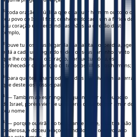
38
toda oração e súplica que qualquer homem ou todo o
teu povo de Israel fizer, conhecendo cada um a ferida do
seu coração e estendendo as mãos na direção deste
templo,
39
ouve tu nos céus, lugar da tua habitação, perdoa, age
e dá a cada um segundo todos os seus caminhos, visto
que lhe conheces o coração, porque tu, só tu, és
conhecedor do coração de todos os filhos dos homens;
40
para que te temam todos os dias que viverem na terra
que deste aos nossos pais.
41
— Também ao estrangeiro, que não for do teu povo
de Israel, porém vier de uma terra distante, por amor do
teu nome
42
— porque ouvirão do teu grande nome, e da tua mão
poderosa, e do teu braço estendido —, e orar, voltado
para este templo,