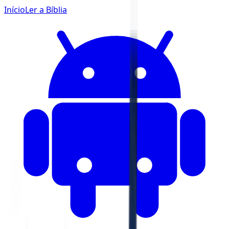
Início
Ler a Bíblia