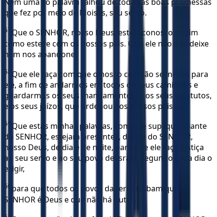
Nem uma só palavra falhou de todas as boas promessas
que fez por meio de Moisés, seu servo.
57
Que o SENHOR, nosso Deus, esteja conosco, assim
como esteve com os nossos pais. Que ele não nos deixe
nem nos abandone!
58
Que ele faça com que o nosso coração se incline para
ele, a fim de andarmos em todos os seus caminhos e
guardarmos os seus mandamentos, e os seus estatutos,
e os seus juízos, que ordenou aos nossos pais.
59
Que estas minhas palavras, com que supliquei diante
do SENHOR, estejam presentes, diante do SENHOR,
nosso Deus, de dia e de noite, para que ele faça justiça
ao seu servo e ao seu povo de Israel, segundo cada dia o
exigir,
60
para que todos os povos da terra saibam que o
SENHOR é Deus e que não há outro.
61