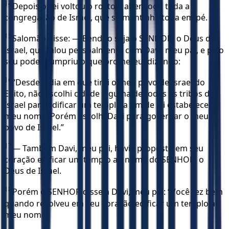
14
Depois o rei voltou o rosto e abençoou toda a
congregação de Israel, que se mantinha toda em pé.
15
Salomão disse: — Bendito seja o SENHOR, o Deus de
Israel, que falou pessoalmente com Davi, meu pai, e pelo
seu poder cumpriu o que prometeu, dizendo:
16
“Desde o dia em que tirei o meu povo de Israel do
Egito, não escolhi cidade alguma de todas as tribos de
Israel para edificar um templo a fim de ali estabelecer o
meu nome. Porém escolhi Davi para governar o meu
povo de Israel.”
17
— Também Davi, meu pai, havia proposto em seu
coração edificar um templo ao nome do SENHOR, o
Deus de Israel.
18
Porém o SENHOR disse a Davi, meu pai: “Você fez bem
quando resolveu em seu coração edificar um templo ao
meu nome.