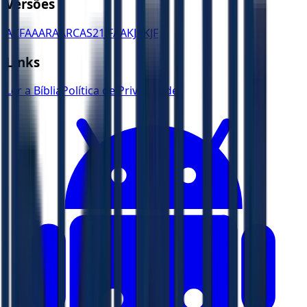
Versões
ACF
AA
ARA
ARC
AS21
JFAA
KJA
KJF
Links
Ler a Bíblia
Política de Privacidade