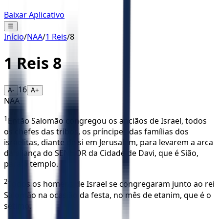
Baixar Aplicativo
☰
Início
/
NAA
/
1 Reis
/
8
1 Reis
8
16
A-
A+
NAA
1
Então Salomão congregou os anciãos de Israel, todos
os chefes das tribos, os príncipes das famílias dos
israelitas, diante de si em Jerusalém, para levarem a arca
da aliança do SENHOR da Cidade de Davi, que é Sião,
para o templo.
2
Todos os homens de Israel se congregaram junto ao rei
Salomão na ocasião da festa, no mês de etanim, que é o
sétimo.