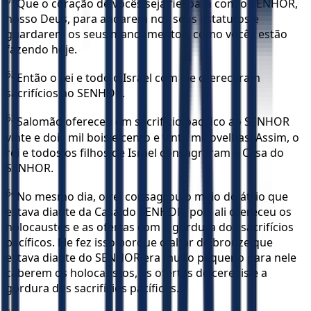
Que o coração de vocês seja fiel para com o SENHOR,
nosso Deus, para andarem nos seus estatutos e
guardarem os seus mandamentos, como vocês estão
fazendo hoje.
62
Então o rei e todo o Israel com ele ofereceram
sacrifícios ao SENHOR.
63
Salomão ofereceu em sacrifício pacífico ao SENHOR
vinte e dois mil bois e cento e vinte mil ovelhas. Assim, o
rei e todos os filhos de Israel consagraram a Casa do
SENHOR.
64
No mesmo dia, o rei consagrou o meio do átrio que
estava diante da Casa do SENHOR, pois ali ofereceu os
holocaustos e as ofertas com a gordura dos sacrifícios
pacíficos. Ele fez isso porque o altar de bronze que
estava diante do SENHOR era muito pequeno para nele
caberem os holocaustos, as ofertas de cereais e a
gordura dos sacrifícios pacíficos.