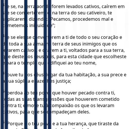
47
e se, na terra aonde forem levados cativos, caírem em
si e se converterem, e, na terra do seu cativeiro, te
suplicarem, dizendo: “Pecamos, procedemos mal e
cometemos iniquidade”;
48
e se eles se converterem a ti de todo o seu coração e
de toda a sua alma, na terra de seus inimigos que os
levarem cativos, e orarem a ti, voltados para a sua terra,
que deste aos seus pais, para esta cidade que escolheste
e para o templo que edifiquei ao teu nome,
49
ouve tu nos céus, lugar da tua habitação, a sua prece e
a sua súplica e faze-lhes justiça;
50
perdoa ao teu povo, que houver pecado contra ti,
todas as suas transgressões que houverem cometido
contra ti; e move tu à compaixão os que os levaram
cativos, para que se compadeçam deles.
51
Porque é o teu povo e a tua herança, que tiraste da