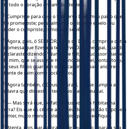
de todo o coração andam diante de ti.
24
Cumpriste para com o teu servo Davi, meu pai, o que
lhe prometeste; pessoalmente o disseste e pelo teu
poder o cumpriste, como hoje se vê.
25
Agora, pois, ó SENHOR, Deus de Israel, cumpre a outra
promessa que fizeste a teu servo Davi, meu pai, quando
declaraste, dizendo: “Nunca lhe faltará sucessor diante
de mim, que se assente no trono de Israel, contanto que
os seus filhos guardem o seu caminho, para andarem
diante de mim como você andou.”
26
Agora também, ó Deus de Israel, que se cumpra a
palavra que disseste a teu servo Davi, meu pai.
27
— Mas será que, de fato, Deus poderia habitar na
terra? Eis que os céus e até o céu dos céus não te podem
conter, muito menos este templo que eu edifiquei.
28
Atenta, pois, para a oração de teu servo e para a sua