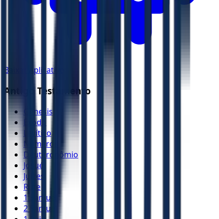
Baixar Aplicativo
Antigo Testamento
Gênesis
Êxodo
Levítico
Números
Deuteronômio
Josué
Juízes
Rute
1 Samuel
2 Samuel
1 Reis