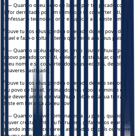
33
— Quando o teu povo de Israel, por ter pecado contra
ti, for derrotado por um inimigo, e se converter a ti,
confessar o teu nome, orar e suplicar a ti, neste templo,
34
ouve tu nos céus, perdoa o pecado do teu povo de
Israel e faze-o voltar à terra que deste aos seus pais.
35
— Quando o céu se fechar, e não houver chuva, por ter
o povo pecado contra ti, e ele orar neste lugar, confessar
o teu nome e se converter dos seus pecados, depois de
o haveres castigado,
36
ouve tu nos céus, perdoa o pecado de teus servos e do
teu povo de Israel, ensinando-lhes o bom caminho em
que devem andar, e envia chuva sobre esta tua terra, que
deste em herança ao teu povo.
37
— Quando houver fome na terra ou peste, quando
houver crestamento ou ferrugem, gafanhotos e larvas,
quando inimigos cercarem as cidades do país ou houver
alguma praga ou doença,