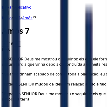
Baixar Aplicativo
☰
Início
/
NAA
/
Amós
/
7
Amós
7
16
A-
A+
NAA
1
O SENHOR Deus me mostrou o seguinte: eis que ele for
cultura tardia que vinha depois de concluída a colheita res
2
Quando tinham acabado de comer toda a plantação, eu d
3
Então o SENHOR mudou de ideia em relação a isso e falou
4
Depois, o SENHOR Deus me mostrou o seguinte: eis que 
devorar a terra.