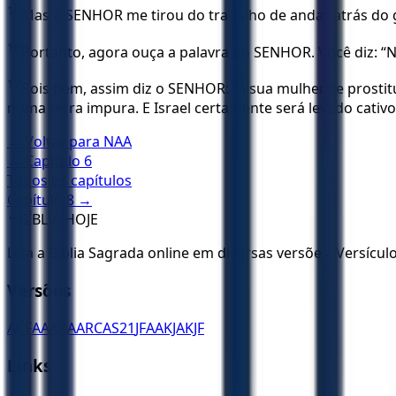
15
Mas o SENHOR me tirou do trabalho de andar atrás do ga
16
Portanto, agora ouça a palavra do SENHOR. Você diz: “Nã
17
Pois bem, assim diz o SENHOR: “A sua mulher se prostitui
numa terra impura. E Israel certamente será levado cativo 
← Voltar para
NAA
← Capítulo
6
Todos os capítulos
Capítulo
8
→
✝️
BÍBLIA HOJE
Leia a Bíblia Sagrada online em diversas versões. Versícu
Versões
ACF
AA
ARA
ARC
AS21
JFAA
KJA
KJF
Links