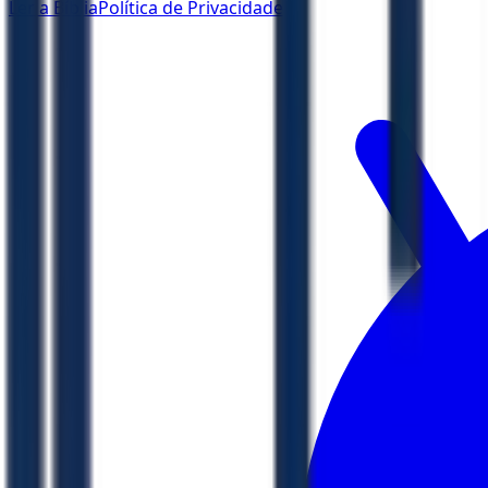
Ler a Bíblia
Política de Privacidade