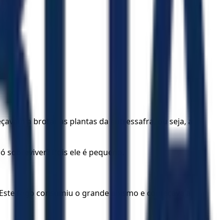
m a brotar as plantas da entressafra, ou seja, a
 sobreviver? Pois ele é pequeno.
 Este fogo consumiu o grande abismo e começava a