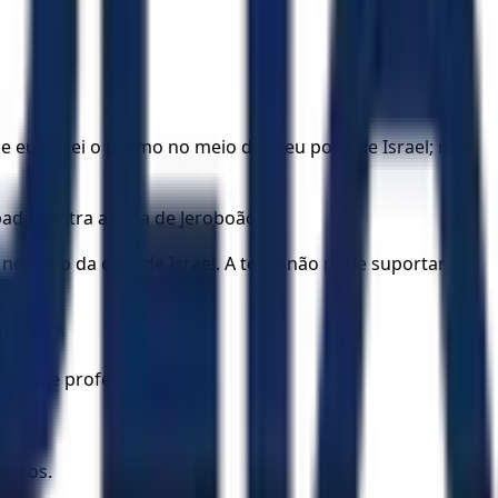
 eu porei o prumo no meio do meu povo de Israel; não
pada contra a casa de Jeroboão.
 no meio da casa de Israel. A terra não pode suportar
iveiro.”
ê pode profetizar.
moros.