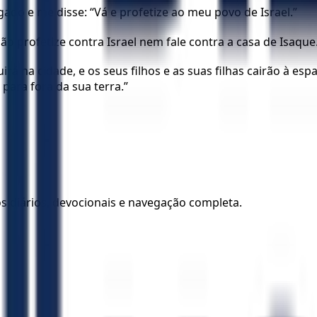
do e me disse: “Vá e profetize ao meu povo de Israel.”
o profetize contra Israel nem fale contra a casa de Isaque
rá na cidade, e os seus filhos e as suas filhas cairão à esp
para fora da sua terra.”
los diários, devocionais e navegação completa.