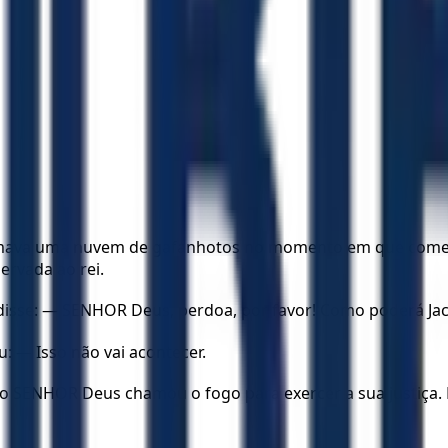
mava uma nuvem de gafanhotos no momento em que começava
ervada ao rei.
isse: — SENHOR Deus, perdoa, por favor! Como poderá Jacó
: — Isso não vai acontecer.
o SENHOR Deus chamou o fogo para exercer a sua justiça.