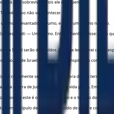
oderá Jacó sobreviver? Pois ele é pequeno.
 Também isso não vai acontecer.
e um muro levantado a prumo, e tinha um prumo na mão.
? Respondi: — Um prumo. Então o Senhor disse: — Eis que
ios de Israel serão destruídos. E eu me levantarei com a es
oboão, rei de Israel: — Amós está conspirando contra o rei
rael certamente será levado para fora de sua terra, em cat
 para a terra de Judá e vá ganhar a vida por lá. Em Judá voc
ar, porque este é o santuário do rei e o templo do reino.
a nem discípulo de profeta. Eu cuido de gado e colho sicô