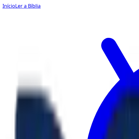
Início
Ler a Bíblia