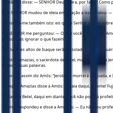
5
Então eu disse: — SENHOR Deus, para, por favor! Como p
6
E o SENHOR mudou de ideia em relação a isso e falou: —
7
Mostrou-me também isto: eis que o Senhor estava sobr
8
O SENHOR me perguntou: — O que você está vendo, Amós
posso mais ignorar o que fazem.
9
Os lugares altos de Isaque serão assolados, e os santuár
10
Então Amazias, o sacerdote de Betel, mandou dizer a Jer
todas as suas palavras.
11
Porque assim diz Amós: “Jeroboão morrerá à espada, e Is
12
Depois Amazias disse a Amós: — Saia daqui, vidente! Fuja
13
Mas em Betel, daqui em diante, você não poderá profetiz
14
Amós respondeu e disse a Amazias: — Eu não sou profet