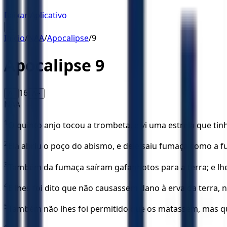
Baixar Aplicativo
☰
Início
/
NAA
/
Apocalipse
/
9
Apocalipse
9
16
A-
A+
NAA
1
O quinto anjo tocou a trombeta, e vi uma estrela que tin
2
Ela abriu o poço do abismo, e dele saiu fumaça como a 
3
Também da fumaça saíram gafanhotos para a terra; e lhe
4
E lhes foi dito que não causassem dano à erva da terra,
5
Também não lhes foi permitido que os matassem, mas q