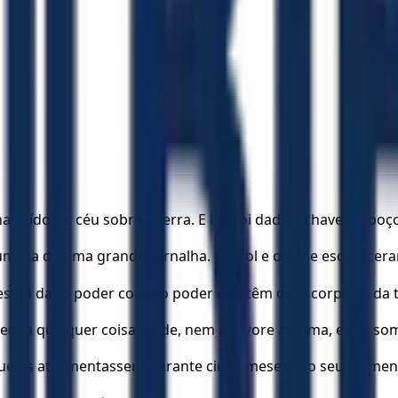
ha caído do céu sobre a terra. E lhe foi dada a chave do po
fumaça de uma grande fornalha. E o sol e o ar se escurece
s foi dado poder como o poder que têm os escorpiões da t
 nem a qualquer coisa verde, nem a árvore alguma, e tão so
ue os atormentassem durante cinco meses. E o seu tormen