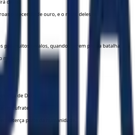
rá delas.
roas parecendo de ouro, e o rosto deles era como rosto
s por muitos cavalos, quando correm para a batalha.
o meses.
resença de Deus,
 rio Eufrates.
sem a terça parte da humanidade.