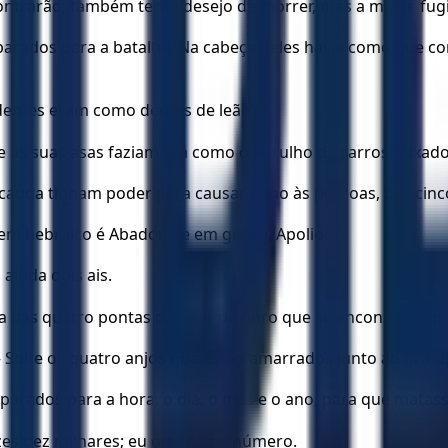
ontrarão; também terão desejo de morrer, mas a morte fugi
arados para a batalha. Na cabeça deles havia como que co
dentes eram como dentes de leão.
 as suas asas faziam era como o barulho de carros puxado
cauda tinham poder para causar dano às pessoas, por cinc
 em hebraico é Abadom, e em grego, Apoliom.
 ainda dois ais.
a das quatro pontas do altar de ouro que se encontra na p
Solte os quatro anjos que estão amarrados junto ao grande
parados para a hora, o dia, o mês e o ano, para que matas
zes dez milhares; eu ouvi o seu número.