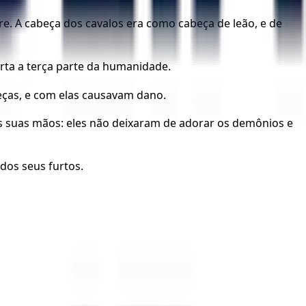
fre. A cabeça dos cavalos era como cabeça de leão, e de
orta a terça parte da humanidade.
eças, e com elas causavam dano.
as suas mãos: eles não deixaram de adorar os demônios e
dos seus furtos.