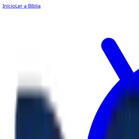
Início
Ler a Bíblia