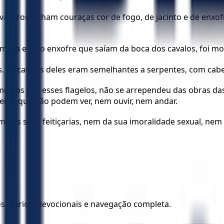
avaleiros tinham couraças cor de fogo, de jacinto e de enxo
 fumaça e pelo enxofre que saíam da boca dos cavalos, foi m
les. As caudas deles eram semelhantes a serpentes, com cab
mortos por esses flagelos, não se arrependeu das obras d
eira, que não podem ver, nem ouvir, nem andar.
as suas feitiçarias, nem da sua imoralidade sexual, nem 
los diários, devocionais e navegação completa.