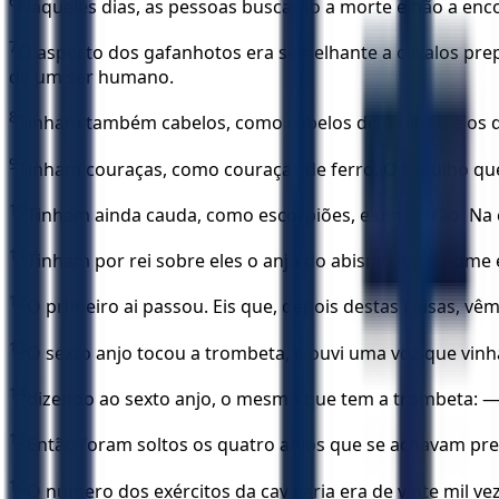
6
Naqueles dias, as pessoas buscarão a morte e não a enc
7
O aspecto dos gafanhotos era semelhante a cavalos prep
de um ser humano.
8
Tinham também cabelos, como cabelos de mulher; e os 
9
Tinham couraças, como couraças de ferro. O barulho que
10
Tinham ainda cauda, como escorpiões, e um ferrão. Na 
11
Tinham por rei sobre eles o anjo do abismo, cujo nome
12
O primeiro ai passou. Eis que, depois destas coisas, vêm
13
O sexto anjo tocou a trombeta, e ouvi uma voz que vinh
14
dizendo ao sexto anjo, o mesmo que tem a trombeta: — 
15
Então foram soltos os quatro anjos que se achavam pre
16
O número dos exércitos da cavalaria era de vinte mil ve