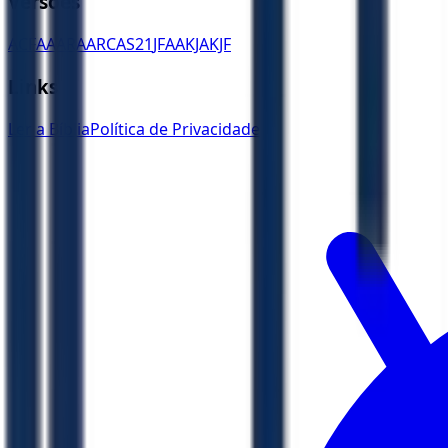
Versões
ACF
AA
ARA
ARC
AS21
JFAA
KJA
KJF
Links
Ler a Bíblia
Política de Privacidade