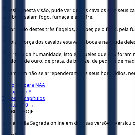
17
Assim, nesta visão, pude ver que os cavalos e os seus c
sua boca saíam fogo, fumaça e enxofre.
18
Por meio destes três flagelos, a saber, pelo fogo, pela
19
Pois a força dos cavalos estava na boca e na cauda de
20
O resto da humanidade, isto é, aqueles que não foram 
os ídolos de ouro, de prata, de bronze, de pedra e de mad
21
Também não se arrependeram dos seus homicídios, nem d
← Voltar para
NAA
← Capítulo
8
Todos os capítulos
Capítulo
10
→
✝️
BÍBLIA HOJE
Leia a Bíblia Sagrada online em diversas versões. Versícu