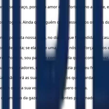
e o seu braço, porque o amor é tão forte como a morte, e
s, afogá-lo. Ainda que alguém oferecesse todos os bens d
mos por esta nossa irmã, no dia em que for pedida em ca
orre de prata; se ela fosse uma porta, nós a reforçaríamos
es. Por isso, sou para ele como aquela que encontra a paz
a uns lavradores, e cada um lhe trazia pelo seu fruto mil
Salomão, terá as suas mil moedas, e os que guardam o fruto
erem ouvir a sua voz! Eu também quero ouvi-la.
u um filho da gazela sobre os montes perfumados.