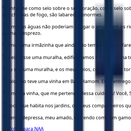
6
Ponha-me como selo sobre o seu coração, como selo sobr
são chamas de fogo, são labaredas enormes.
7
As muitas águas não poderiam apagar o amor, nem os rio
apenas desprezo.
8
Temos uma irmãzinha que ainda não tem seios. Que fare
9
Se ela fosse uma muralha, edificaríamos sobre ela uma t
10
Eu sou uma muralha, e os meus seios, como as suas torr
11
Salomão teve uma vinha em Baal-Hamom. Ele a entregou 
12
A minha vinha, que me pertence, dessa cuido eu! Você, 
13
Você, que habita nos jardins, os meus companheiros qu
14
Venha depressa, meu amado, correndo como um gamo o
← Voltar para
NAA