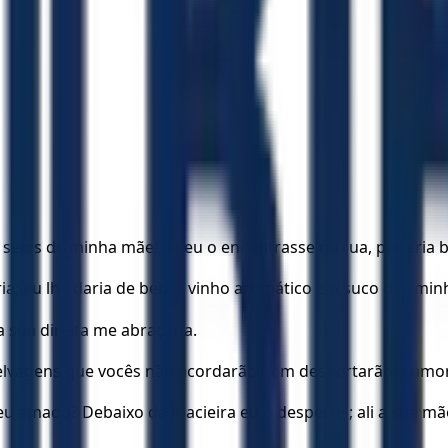
ios de minha mãe! Se eu o encontrasse na rua, poderia be
ria; eu lhe daria de beber vinho aromático e o suco das mi
 sua direita me abraçaria.
 selvagens que vocês não acordarão nem despertarão o amor,
 amado? Debaixo da macieira eu o despertei; ali a sua mãe