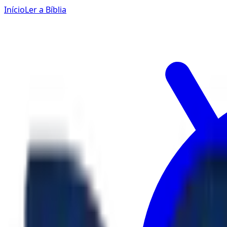
Início
Ler a Bíblia