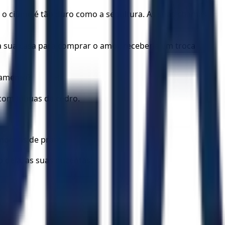
 o ciúme é tão duro como a sepultura. As suas chamas
a sua casa para comprar o amor, receberia em troca
samento?
 com tábuas de cedro.
.
 moedas de prata.
 dela, as suas duzentas.