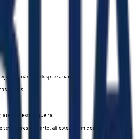
ijá-lo, e não me desprezariam!
nhas romãs.
 até que este o queira.
 teve dores de parto, ali esteve com dores aquela que o