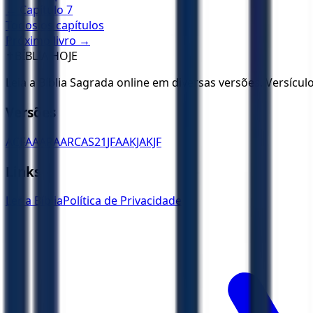
← Capítulo
7
Todos os capítulos
Próximo livro →
✝️
BÍBLIA HOJE
Leia a Bíblia Sagrada online em diversas versões. Versícu
Versões
ACF
AA
ARA
ARC
AS21
JFAA
KJA
KJF
Links
Ler a Bíblia
Política de Privacidade