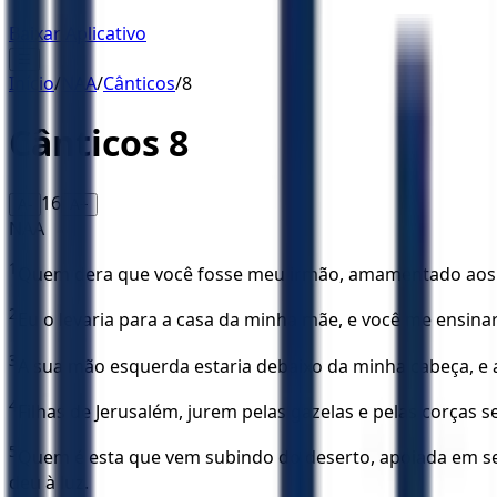
Baixar Aplicativo
☰
Início
/
NAA
/
Cânticos
/
8
Cânticos
8
16
A-
A+
NAA
1
Quem dera que você fosse meu irmão, amamentado aos se
2
Eu o levaria para a casa da minha mãe, e você me ensina
3
A sua mão esquerda estaria debaixo da minha cabeça, e a
4
Filhas de Jerusalém, jurem pelas gazelas e pelas corças
5
Quem é esta que vem subindo do deserto, apoiada em seu
deu à luz.