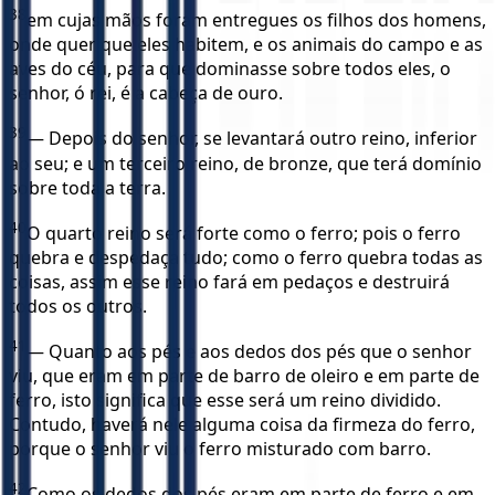
38
em cujas mãos foram entregues os filhos dos homens,
onde quer que eles habitem, e os animais do campo e as
aves do céu, para que dominasse sobre todos eles, o
senhor, ó rei, é a cabeça de ouro.
39
— Depois do senhor, se levantará outro reino, inferior
ao seu; e um terceiro reino, de bronze, que terá domínio
sobre toda a terra.
40
O quarto reino será forte como o ferro; pois o ferro
quebra e despedaça tudo; como o ferro quebra todas as
coisas, assim esse reino fará em pedaços e destruirá
todos os outros.
41
— Quanto aos pés e aos dedos dos pés que o senhor
viu, que eram em parte de barro de oleiro e em parte de
ferro, isto significa que esse será um reino dividido.
Contudo, haverá nele alguma coisa da firmeza do ferro,
porque o senhor viu o ferro misturado com barro.
42
Como os dedos dos pés eram em parte de ferro e em