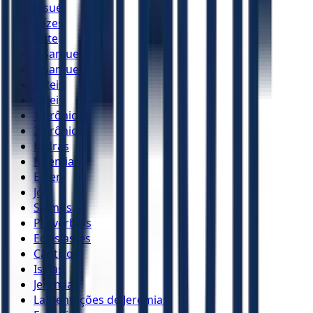
Josué
Juízes
Rute
1 Samuel
2 Samuel
1 Reis
2 Reis
1 Crônicas
2 Crônicas
Esdras
Neemias
Ester
Jó
Salmos
Provérbios
Eclesiastes
Cânticos
Isaías
Jeremias
Lamentações de Jeremias