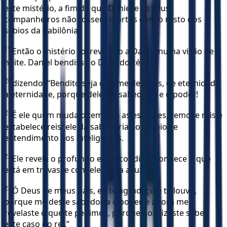
este mistério, a fim de que Daniel e os seus
companheiros não fossem mortos com o resto dos
sábios da Babilônia.
19
Então o mistério foi revelado a Daniel numa visão de
noite. Daniel bendisse o Deus do céu,
20
dizendo: “Bendito seja o nome de Deus, de eternidade
a eternidade, porque dele é a sabedoria e o poder!
21
É ele quem muda o tempo e as estações, remove reis e
estabelece reis; ele dá sabedoria aos sábios e
entendimento aos inteligentes.
22
Ele revela o profundo e o escondido; conhece o que
está em trevas, e com ele mora a luz.
23
Ó Deus de meus pais, eu te agradeço e te louvo,
porque me deste sabedoria e poder, e agora me
revelaste o que te pedimos, porque nos fizeste saber
este caso do rei.”