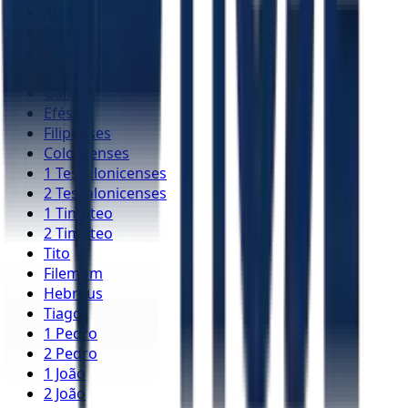
Atos
Romanos
1 Coríntios
2 Coríntios
Gálatas
Efésios
Filipenses
Colossenses
1 Tessalonicenses
2 Tessalonicenses
1 Timóteo
2 Timóteo
Tito
Filemom
Hebreus
Tiago
1 Pedro
2 Pedro
1 João
2 João