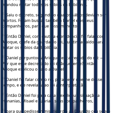
mandou matar todos os sábios da Babilônia.
13
Saiu o decreto, segundo o qual os sábios deviam ser
mortos. Foram buscar também Daniel e os seus
companheiros, para que fossem mortos.
14
Então Daniel, com cautela e prudência, foi falar com
Arioque, chefe da guarda do rei, que tinha saído para
matar os sábios da Babilônia.
15
Daniel perguntou a Arioque, encarregado do rei: —
Por que esse decreto do rei é tão urgente? Então
Arioque explicou o caso a Daniel.
16
Daniel foi falar com o rei, para pedir que lhe desse
tempo, e ele revelaria ao rei a interpretação.
17
Então Daniel foi para casa e explicou a situação a
Hananias, Misael e Azarias, seus companheiros,
18
para que pedissem misericórdia ao Deus do céu sobre