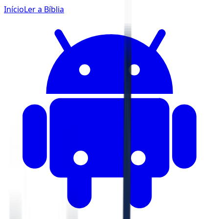
Início
Ler a Bíblia