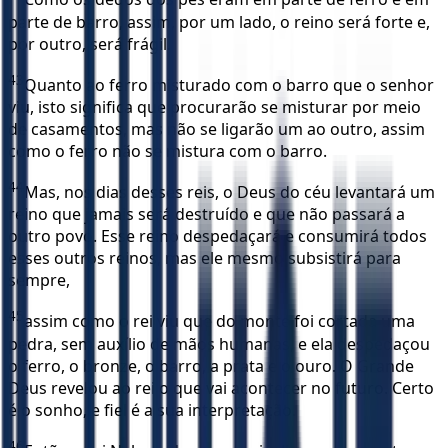
parte de barro, assim, por um lado, o reino será forte e,
por outro, será frágil.
43
Quanto ao ferro misturado com o barro que o senhor
viu, isto significa que procurarão se misturar por meio
de casamentos, mas não se ligarão um ao outro, assim
como o ferro não se mistura com o barro.
44
Mas, nos dias desses reis, o Deus do céu levantará um
reino que jamais será destruído e que não passará a
outro povo. Esse reino despedaçará e consumirá todos
esses outros reinos, mas ele mesmo subsistirá para
sempre,
45
assim como o rei viu que do monte foi cortada uma
pedra, sem auxílio de mãos humanas, e ela despedaçou
o ferro, o bronze, o barro, a prata e o ouro. O Grande
Deus revelou ao rei o que vai acontecer no futuro. Certo
é o sonho, e fiel é a sua interpretação.
46