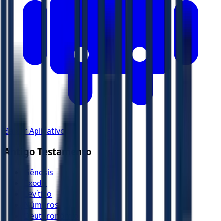
Baixar Aplicativo
Antigo Testamento
Gênesis
Êxodo
Levítico
Números
Deuteronômio