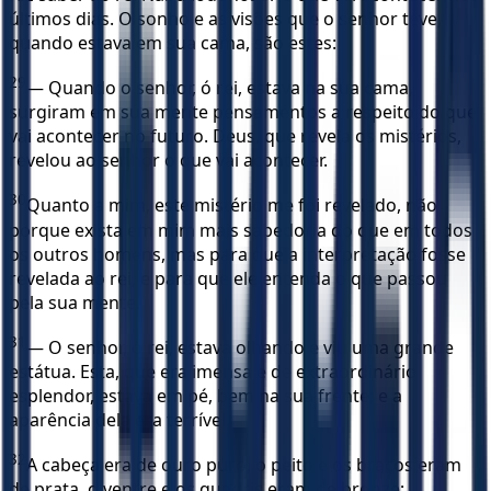
últimos dias. O sonho e as visões que o senhor teve,
quando estava em sua cama, são estes:
29
— Quando o senhor, ó rei, estava na sua cama,
surgiram em sua mente pensamentos a respeito do que
vai acontecer no futuro. Deus, que revela os mistérios,
revelou ao senhor o que vai acontecer.
30
Quanto a mim, este mistério me foi revelado, não
porque exista em mim mais sabedoria do que em todos
os outros homens, mas para que a interpretação fosse
revelada ao rei, e para que ele entenda o que passou
pela sua mente.
31
— O senhor, ó rei, estava olhando e viu uma grande
estátua. Esta, que era imensa e de extraordinário
esplendor, estava em pé, bem na sua frente; e a
aparência dela era terrível.
32
A cabeça era de ouro puro, o peito e os braços eram
de prata, o ventre e os quadris eram de bronze;