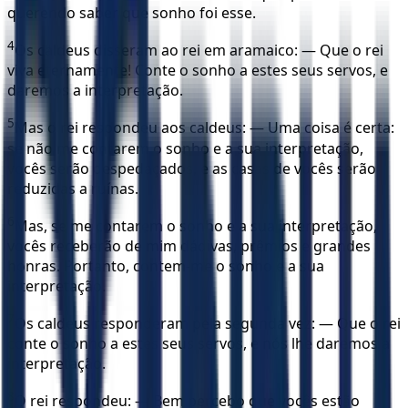
querendo saber que sonho foi esse.
4
Os caldeus disseram ao rei em aramaico: — Que o rei
viva eternamente! Conte o sonho a estes seus servos, e
daremos a interpretação.
5
Mas o rei respondeu aos caldeus: — Uma coisa é certa:
se não me contarem o sonho e a sua interpretação,
vocês serão despedaçados, e as casas de vocês serão
reduzidas a ruínas.
6
Mas, se me contarem o sonho e a sua interpretação,
vocês receberão de mim dádivas, prêmios e grandes
honras. Portanto, contem-me o sonho e a sua
interpretação.
7
Os caldeus responderam pela segunda vez: — Que o rei
conte o sonho a estes seus servos, e nós lhe daremos a
interpretação.
8
O rei respondeu: — Bem percebo que vocês estão