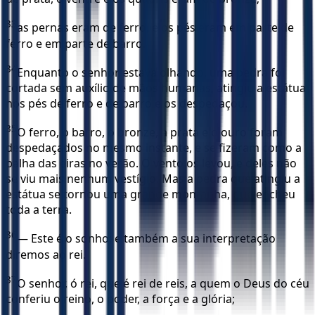
33
as pernas eram de ferro, e os pés eram em parte de
ferro e em parte de barro.
34
Enquanto o senhor estava olhando, uma pedra foi
cortada sem auxílio de mãos humanas, atingiu a estátua
nos pés de ferro e de barro e os despedaçou.
35
O ferro, o barro, o bronze, a prata e o ouro foram
despedaçados no mesmo instante, e se fizeram como a
palha das eiras no verão. O vento os levou, e deles não
se viu mais nenhum vestígio. Mas a pedra que atingiu a
estátua se tornou uma grande montanha, que encheu
toda a terra.
36
— Este é o sonho; e também a sua interpretação
diremos ao rei.
37
O senhor, ó rei, que é rei de reis, a quem o Deus do céu
conferiu o reino, o poder, a força e a glória;