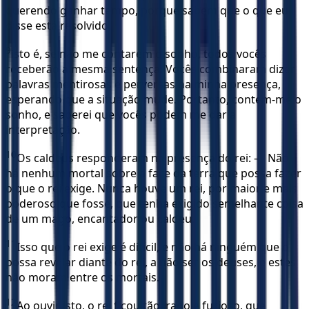
querendo ganhar tempo, porque sabem que o que eu
disse está resolvido,
9
isto é, se não me contarem o sonho, todos vocês
receberão a mesma sentença. Vocês combinaram dizer
palavras mentirosas e perversas na minha presença,
esperando que a situação mude. Portanto, contem-me o
sonho, e saberei que vocês podem me dar a
interpretação.
10
Os caldeus responderam na presença do rei: — Não
há nenhum mortal sobre a face da terra que possa fazer
o que o rei exige. Nunca houve um rei, por maior e mais
poderoso que fosse, que tenha exigido semelhante coisa
de um mago, encantador ou caldeu.
11
Isso que o rei exige é difícil, e não há ninguém que o
possa revelar diante do rei, a não ser os deuses, e estes
não moram entre os mortais.
12
Ao ouvir isto, o rei ficou tão irado e furioso, que