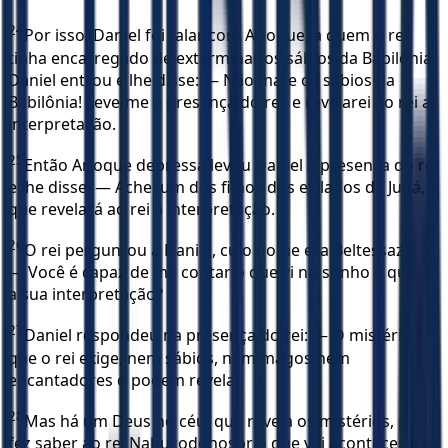
24
Por isso, Daniel foi falar com Arioque, a quem o rei
tinha encarregado de exterminar os sábios da Babilônia.
Daniel entrou e lhe disse: — Não mate os sábios da
Babilônia! Leve-me à presença do rei, e revelarei ao rei a
interpretação.
25
Então Arioque depressa levou Daniel à presença do rei
e lhe disse: — Achei um dos filhos dos exilados de Judá,
que revelará ao rei a interpretação.
26
O rei perguntou a Daniel, cujo nome era Beltessazar:
— Você é capaz de me contar o que vi no sonho e qual é
a sua interpretação?
27
Daniel respondeu na presença do rei: — O mistério
que o rei exige, nem sábios, nem magos nem
encantadores o podem revelar.
28
Mas há um Deus no céu, que revela os mistérios, pois
fez saber ao rei Nabucodonosor o que vai acontecer nos