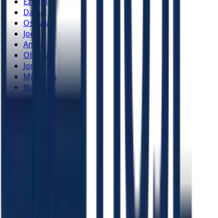
Ezequiel
Daniel
Oséias
Joel
Amós
Obadias
Jonas
Miquéias
Naum
Habacuque
Sofonias
Ageu
Zacarias
Malaquias
Novo Testamento
Mateus
Marcos
Lucas
João