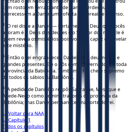
Então o rei Nabucodonosor se inclinou e se prostrou
com rosto em terra diante de Daniel. Ordenou que
oferecessem a Daniel uma oferta de cereais e incenso.
47
O rei disse a Daniel: — Certamente o Deus que vocês
adoram é o Deus dos deuses e o Senhor dos reis. Ele é
quem revela os mistérios, pois você foi capaz de revelar
este mistério.
48
Então o rei engrandeceu Daniel e lhe deu muitos e
grandes presentes. Ele o pôs como governador de toda
a província da Babilônia. Também o fez chefe supremo
de todos os sábios da Babilônia.
49
A pedido de Daniel, o rei pôs Sadraque, Mesaque e
Abede-Nego como administradores da província da
Babilônia; mas Daniel permaneceu na corte do rei.
← Voltar para
NAA
← Capítulo
1
Todos os capítulos