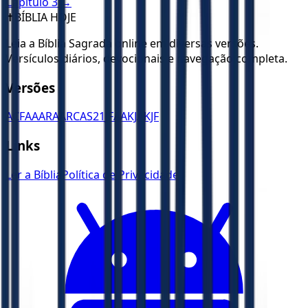
Capítulo
3
→
✝️
BÍBLIA HOJE
Leia a Bíblia Sagrada online em diversas versões.
Versículos diários, devocionais e navegação completa.
Versões
ACF
AA
ARA
ARC
AS21
JFAA
KJA
KJF
Links
Ler a Bíblia
Política de Privacidade