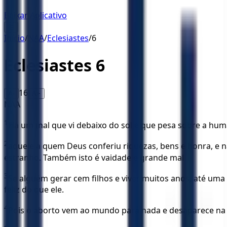
Baixar Aplicativo
☰
Início
/
NAA
/
Eclesiastes
/
6
Eclesiastes
6
16
A-
A+
NAA
1
Há um mal que vi debaixo do sol e que pesa sobre a hum
2
aquele a quem Deus conferiu riquezas, bens e honra, e n
estranho. Também isto é vaidade e grande mal.
3
Se alguém gerar cem filhos e viver muitos anos, até uma 
feliz do que ele.
4
Pois o aborto vem ao mundo para nada e desaparece na c