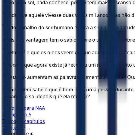
5
Não viu o sol, nada conhece, porém tem mais descanso d
6
ainda que aquele vivesse duas vezes mil anos, mas não 
7
Todo trabalho do ser humano é para a sua boca; contudo,
8
Pois que vantagem tem o sábio sobre o tolo? Ou o pobr
9
Melhor é o que os olhos veem do que aquilo que a alma d
10
Tudo o que agora existe já recebeu um nome há muito t
11
Quando aumentam as palavras, aumenta a vaidade. Qual
12
Pois quem sabe o que é bom para uma pessoa durante os
debaixo do sol depois que ela morrer?
← Voltar para
NAA
← Capítulo
5
Todos os capítulos
Capítulo
7
→
✝️
BÍBLIA HOJE