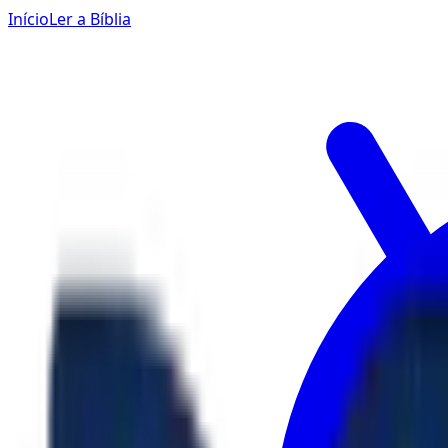
Início
Ler a Bíblia