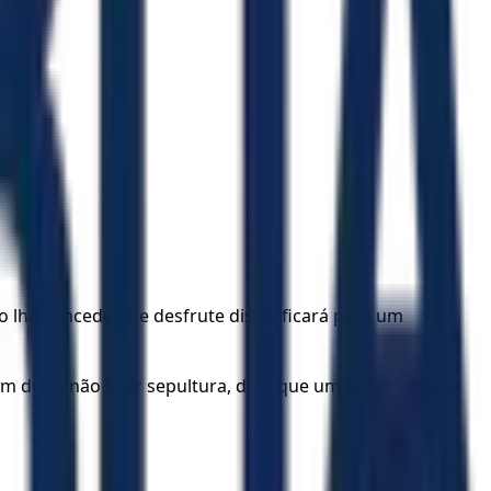
o lhe concede que desfrute disso; ficará para um
ém disso não tiver sepultura, digo que um aborto é mais