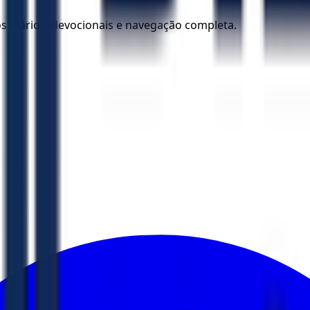
los diários, devocionais e navegação completa.