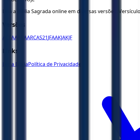
Leia a Bíblia Sagrada online em diversas versões. Versícu
Versões
ACF
AA
ARA
ARC
AS21
JFAA
KJA
KJF
Links
Ler a Bíblia
Política de Privacidade