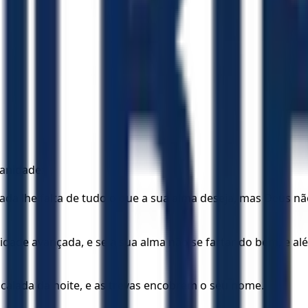
anidade:
ada lhe falta de tudo o que a sua alma deseja, mas Deus nã
idade avançada, e se a sua alma não se fartar do bem, e al
alada da noite, e as trevas encobrem o seu nome.