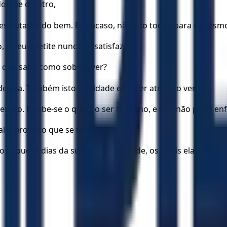
o que o outro,
desfrutasse do bem. Por acaso, não vão todos para o mesm
 o seu apetite nunca se satisfaz.
e que sabe como sobreviver?
eseja. Também isto é vaidade e correr atrás do vento.
empo. E sabe-se o que é o ser humano, e que não pode enf
 o proveito que se tem disso?
 poucos dias da sua vida de vaidade, os quais ela gasta 