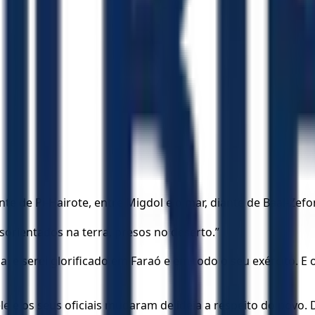
te de Pi-Hairote, entre Migdol e o mar, diante de Baal-Zef
esorientados na terra, presos no deserto.”
, e serei glorificado em Faraó e em todo o seu exército. E
le e os seus oficiais mudaram de ideia a respeito do povo.