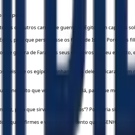
o seu povo.
odos os outros carros de guerra do Egito com capitães sob
ito, para que perseguisse os filhos de Israel. Porém os f
s de guerra de Faraó, os seus cavaleiros e o seu exército,
hos e eis que os egípcios vinham atrás deles, e ficaram com
uras no Egito que você nos tirou de lá, para que morramos 
m paz, para que sirvamos os egípcios”? Pois teria sido melh
 fiquem firmes e vejam o livramento que o SENHOR lhes fa