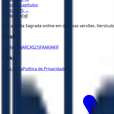
Todos os capítulos
Capítulo
15
→
✝️
BÍBLIA HOJE
Leia a Bíblia Sagrada online em diversas versões. Versícu
Versões
ACF
AA
ARA
ARC
AS21
JFAA
KJA
KJF
Links
Ler a Bíblia
Política de Privacidade