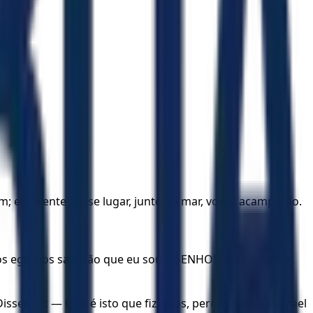
om; em frente desse lugar, junto ao mar, vocês acamparão.
 os egípcios saberão que eu sou o SENHOR. Eles assim o
 Disseram: — Que é isto que fizemos, permitindo que Israel