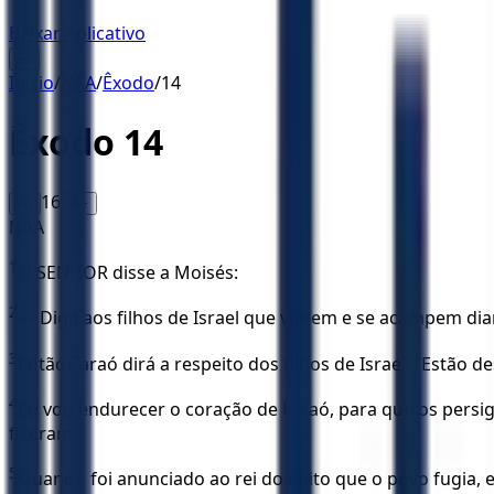
Baixar Aplicativo
☰
Início
/
NAA
/
Êxodo
/
14
Êxodo
14
16
A-
A+
NAA
1
O SENHOR disse a Moisés:
2
— Diga aos filhos de Israel que voltem e se acampem dian
3
Então Faraó dirá a respeito dos filhos de Israel: “Estão d
4
Eu vou endurecer o coração de Faraó, para que os persiga
fizeram.
5
Quando foi anunciado ao rei do Egito que o povo fugia, e