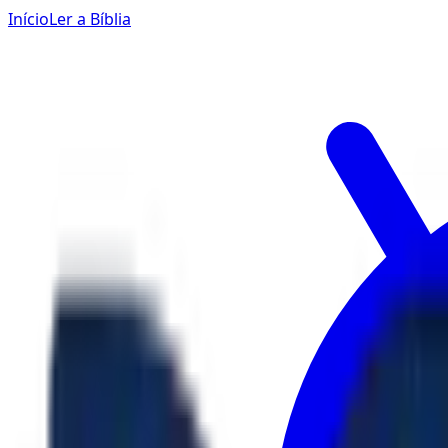
Início
Ler a Bíblia