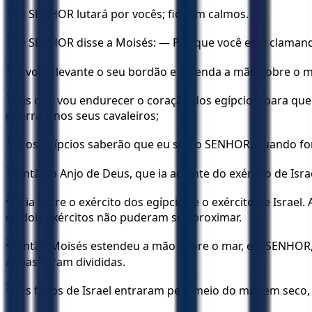
14
O SENHOR lutará por vocês; fiquem calmos.
15
O SENHOR disse a Moisés: — Por que você está clamand
16
E você, levante o seu bordão e estenda a mão sobre o ma
17
Eis que vou endurecer o coração dos egípcios, para que
guerra e nos seus cavaleiros;
18
e os egípcios saberão que eu sou o SENHOR, quando for 
19
Então o Anjo de Deus, que ia adiante do exército de Isra
20
e ia entre o exército dos egípcios e o exército de Israe
os dois exércitos não puderam se aproximar.
21
Então Moisés estendeu a mão sobre o mar, e o SENHOR, p
águas foram divididas.
22
Os filhos de Israel entraram pelo meio do mar em seco, 