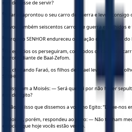
nos deixasse de servir?
6
E Faraó aprontou o seu carro de guerra e levou consigo 
7
Levou também seiscentos carros de guerra escolhidos e t
8
Porque o SENHOR endureceu o coração de Faraó, rei do Eg
9
Os egípcios os perseguiram, com todos os cavalos e carro
Hairote, diante de Baal-Zefom.
10
E, chegando Faraó, os filhos de Israel levantaram os ol
SENHOR.
11
Disseram a Moisés: — Será que foi por não haver sepult
nos do Egito?
12
Não foi isso que dissemos a você no Egito: “Deixe-nos e
13
Moisés, porém, respondeu ao povo: — Não tenham medo;
egípcios que hoje vocês estão vendo.