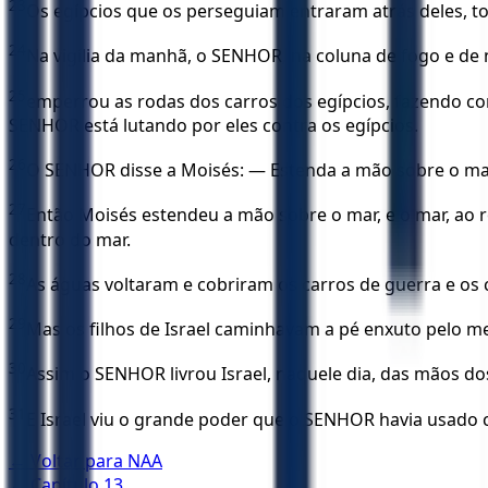
23
Os egípcios que os perseguiam entraram atrás deles, tod
24
Na vigília da manhã, o SENHOR, na coluna de fogo e de
25
emperrou as rodas dos carros dos egípcios, fazendo co
SENHOR está lutando por eles contra os egípcios.
26
O SENHOR disse a Moisés: — Estenda a mão sobre o mar, 
27
Então Moisés estendeu a mão sobre o mar, e o mar, ao 
dentro do mar.
28
As águas voltaram e cobriram os carros de guerra e os
29
Mas os filhos de Israel caminhavam a pé enxuto pelo me
30
Assim o SENHOR livrou Israel, naquele dia, das mãos dos 
31
E Israel viu o grande poder que o SENHOR havia usado 
← Voltar para
NAA
← Capítulo
13