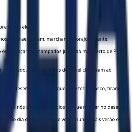
re todos eles.
ilhos de Israel saíram, marchando corajosamente.
 e os alcançaram acampados junto ao mar, perto de Pi-
 muito medo. Então os filhos de Israel clamaram ao
neste deserto? O que foi que você fez conosco, tirando-
or para nós servir os egípcios do que morrer no deserto.
rá no dia de hoje, porque vocês nunca mais verão esses