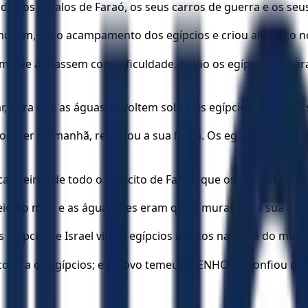
os os cavalos de Faraó, os seus carros de guerra e os seus
 nuvem, viu o acampamento dos egípcios e criou alvoroço 
m que andassem com dificuldade. Então os egípcios disser
para que as águas se voltem sobre os egípcios, sobre os s
romper da manhã, retomou a sua força. Os egípcios fugiram
 cavaleiros de todo o exército de Faraó, que os haviam se
io do mar; e as águas lhes eram quais muralhas, à sua dire
egípcios; e Israel viu os egípcios mortos na praia do mar.
contra os egípcios; e o povo temeu o SENHOR e confiou no