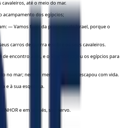
 cavaleiros, até o meio do mar.
no acampamento dos egípcios;
am: — Vamos fugir da presença de Israel, porque o
eus carros de guerra e sobre os seus cavaleiros.
 de encontro a ele, e o SENHOR jogou os egípcios para
guido no mar; nem ao menos um deles escapou com vida.
ita e à sua esquerda.
 SENHOR e em Moisés, seu servo.