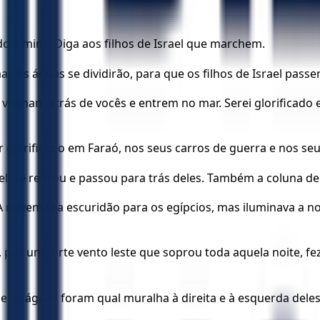
o a mim? Diga aos filhos de Israel que marchem.
r. As águas se dividirão, para que os filhos de Israel pas
 venham atrás de vocês e entrem no mar. Serei glorificado 
glorificado em Faraó, nos seus carros de guerra e nos seus
el, se retirou e passou para trás deles. Também a coluna de 
l. A nuvem era escuridão para os egípcios, mas iluminava a no
or um forte vento leste que soprou toda aquela noite, fez 
e as águas foram qual muralha à direita e à esquerda deles