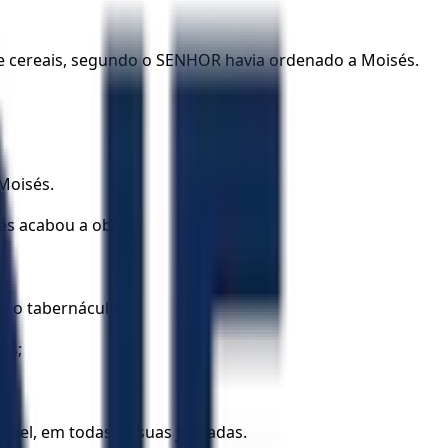
 de cereais, segundo o SENHOR havia ordenado a Moisés.
Moisés.
és acabou a obra.
a o tabernáculo.
as;
srael, em todas as suas jornadas.