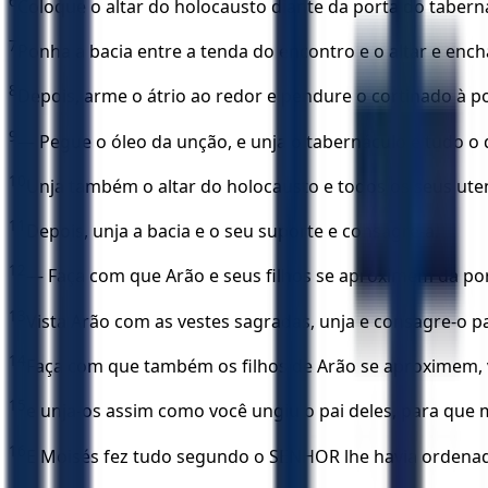
6
Coloque o altar do holocausto diante da porta do tabern
7
Ponha a bacia entre a tenda do encontro e o altar e enc
8
Depois, arme o átrio ao redor e pendure o cortinado à po
9
— Pegue o óleo da unção, e unja o tabernáculo e tudo o 
10
Unja também o altar do holocausto e todos os seus utensí
11
Depois, unja a bacia e o seu suporte e consagre-a.
12
— Faça com que Arão e seus filhos se aproximem da po
13
Vista Arão com as vestes sagradas, unja e consagre-o 
14
Faça com que também os filhos de Arão se aproximem, v
15
e unja-os assim como você ungiu o pai deles, para que
16
E Moisés fez tudo segundo o SENHOR lhe havia ordena