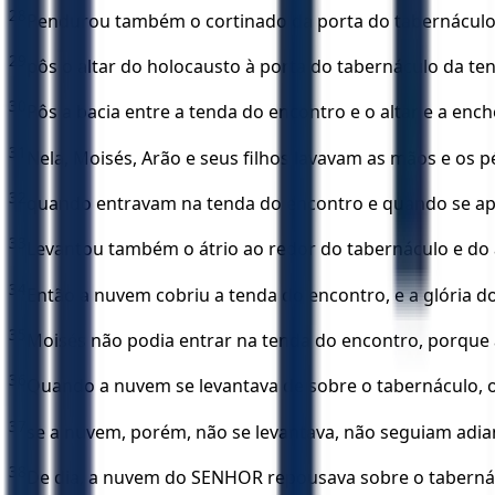
28
Pendurou também o cortinado da porta do tabernáculo
29
pôs o altar do holocausto à porta do tabernáculo da t
30
Pôs a bacia entre a tenda do encontro e o altar e a ench
31
Nela, Moisés, Arão e seus filhos lavavam as mãos e os p
32
quando entravam na tenda do encontro e quando se ap
33
Levantou também o átrio ao redor do tabernáculo e do a
34
Então a nuvem cobriu a tenda do encontro, e a glória 
35
Moisés não podia entrar na tenda do encontro, porque 
36
Quando a nuvem se levantava de sobre o tabernáculo, os
37
se a nuvem, porém, não se levantava, não seguiam adiant
38
De dia, a nuvem do SENHOR repousava sobre o tabernáculo