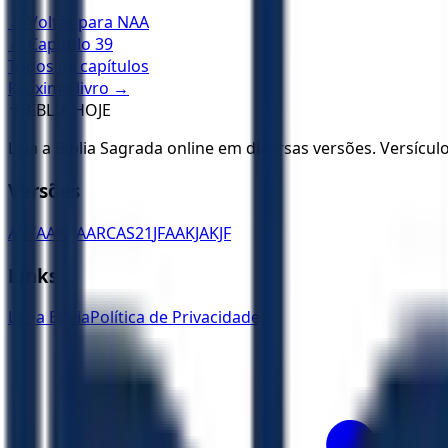
← Voltar para
NAA
← Capítulo
39
Todos os capítulos
Próximo livro →
✝️
BÍBLIA HOJE
Leia a Bíblia Sagrada online em diversas versões. Versícu
Versões
ACF
AA
ARA
ARC
AS21
JFAA
KJA
KJF
Links
Ler a Bíblia
Política de Privacidade