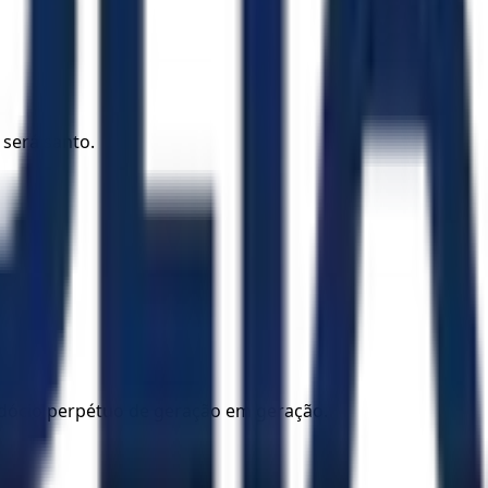
 será santo.
rdócio perpétuo de geração em geração.