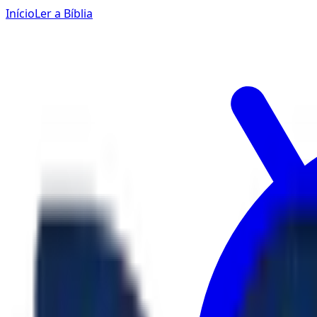
Início
Ler a Bíblia