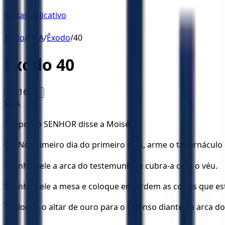
Baixar Aplicativo
☰
Início
/
NAA
/
Êxodo
/
40
Êxodo
40
16
A-
A+
NAA
1
Depois o SENHOR disse a Moisés:
2
— No primeiro dia do primeiro mês, arme o tabernáculo 
3
Ponha nele a arca do testemunho e cubra-a com o véu.
4
Ponha nele a mesa e coloque em ordem as coisas que es
5
Coloque o altar de ouro para o incenso diante da arca 