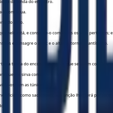
áculo da tenda do encontro.
ha-a com água.
rta do átrio.
que nele está, e consagre-o com todos os seus pertences; e
lios e consagre o altar; e o altar se tornará santíssimo.
rta da tenda do encontro e mande que se lavem com água.
para que me sirva como sacerdote.
ista-os com as túnicas,
 me oficiem como sacerdotes; sua unção lhes será por sace
do.