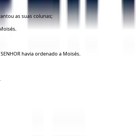
vantou as suas colunas;
Moisés.
 o SENHOR havia ordenado a Moisés.
.