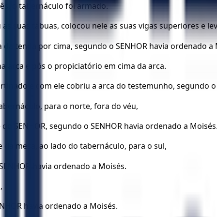
s, o tabernáculo foi armado.
as suas tábuas, colocou nele as suas vigas superiores e le
ra da tenda por cima, segundo o SENHOR havia ordenado a 
 arca e pôs o propiciatório em cima da arca.
cortinado e com ele cobriu a arca do testemunho, segundo
bernáculo, para o norte, fora do véu,
te do SENHOR, segundo o SENHOR havia ordenado a Moisés
da mesa, ao lado do tabernáculo, para o sul,
 SENHOR havia ordenado a Moisés.
,
ENHOR havia ordenado a Moisés.