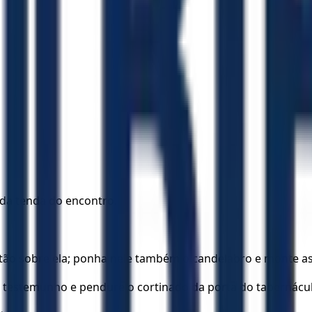
da tenda do encontro.
tão sobre ela; ponha nele também o candelabro e monte a
do testemunho e pendure o cortinado da porta do tabernácu