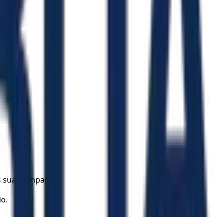
s suas lâmpadas.
lo.