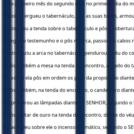
17
No primeiro mês do segundo ano, no primeiro dia do mê
18
Moisés ergueu o tabernáculo, pôs as suas bases, armou 
19
estendeu a tenda sobre o tabernáculo e pôs a cobertu
20
Pegou o testemunho e o pôs na arca, passou os cabos na
21
Introduziu a arca no tabernáculo, pendurou o véu do 
22
Pôs também a mesa na tenda do encontro, ao lado do ta
23
e sobre ela pôs em ordem os pães da proposição dian
24
Pôs também, na tenda do encontro, o candelabro diante 
25
e preparou as lâmpadas diante do SENHOR, segundo o
26
Pôs o altar de ouro na tenda do encontro, diante do véu
27
e acendeu sobre ele o incenso aromático, segundo o S