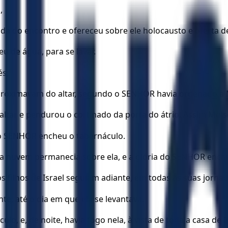
,
enda do encontro e ofereceu sobre ele holocausto e oferta
eu de água, para se lavar.
és,
roximavam do altar, segundo o SENHOR havia ordenado a 
ltar e pendurou o cortinado da porta do átrio. Assim Mois
do SENHOR encheu o tabernáculo.
a nuvem permanecia sobre ela, e a glória do SENHOR enchi
 filhos de Israel seguiam adiante, em todas as suas jornad
e, até o dia em que ela se levantava.
, e, de noite, havia fogo nela, à vista de toda a casa de I