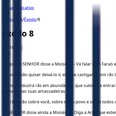
Baixar Aplicativo
☰
Início
/
NAA
/
Êxodo
/
8
Êxodo
8
16
A-
A+
NAA
1
Depois o SENHOR disse a Moisés: — Vá falar com Faraó e 
2
Se você não quiser deixá-lo ir, eis que castigarei com rãs 
3
O rio produzirá rãs em abundância, que subirão e entrarã
fornos e nas suas amassadeiras.
4
As rãs virão sobre você, sobre o seu povo e sobre todos os
5
O SENHOR disse ainda a Moisés: — Diga a Arão que estend