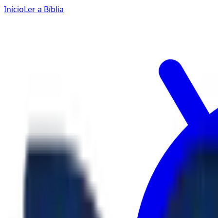
Início
Ler a Bíblia