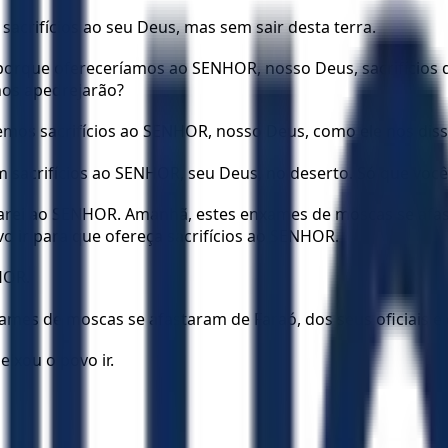
acrifícios ao seu Deus, mas sem sair desta terra.
que ofereceríamos ao SENHOR, nosso Deus, sacrifícios qu
 nos apedrejarão?
emos sacrifícios ao SENHOR, nosso Deus, como ele nos diss
çam sacrifícios ao SENHOR, seu Deus, no deserto. Só que v
arei ao SENHOR. Amanhã, estes enxames de moscas se afasta
o ir para que ofereça sacrifícios ao SENHOR.
HOR.
ames de moscas se afastaram de Faraó, dos seus oficiais e
ixou o povo ir.