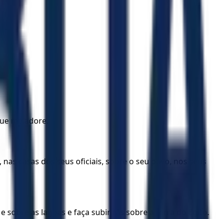
que me adore.
nas casas dos seus oficiais, sobre o seu povo, nos seus
sobre as lagoas e faça subir rãs sobre a terra do Egito.