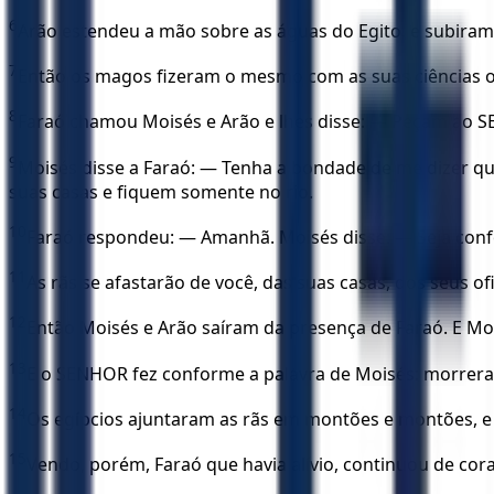
6
Arão estendeu a mão sobre as águas do Egito, e subiram 
7
Então os magos fizeram o mesmo com as suas ciências ocu
8
Faraó chamou Moisés e Arão e lhes disse: — Peçam ao SE
9
Moisés disse a Faraó: — Tenha a bondade de me dizer quan
suas casas e fiquem somente no rio.
10
Faraó respondeu: — Amanhã. Moisés disse: — Seja con
11
As rãs se afastarão de você, das suas casas, dos seus of
12
Então Moisés e Arão saíram da presença de Faraó. E M
13
E o SENHOR fez conforme a palavra de Moisés: morreram
14
Os egípcios ajuntaram as rãs em montões e montões, e 
15
Vendo, porém, Faraó que havia alívio, continuou de co