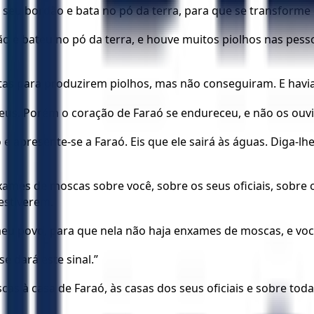
eu bordão e bata no pó da terra, para que se transforme e
o e bateu no pó da terra, e houve muitos piolhos nas pess
as para produzirem piolhos, mas não conseguiram. E havia
eus. Porém o coração de Faraó se endureceu, e não os ouv
apresente-se a Faraó. Eis que ele sairá às águas. Diga-lh
nxames de moscas sobre você, sobre os seus oficiais, sobre 
estiverem.
meu povo, para que nela não haja enxames de moscas, e vo
e dará este sinal.”
à casa de Faraó, às casas dos seus oficiais e sobre toda a