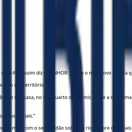
diga-lhe: Assim diz o SENHOR: “Deixe o meu povo ir, para 
todo o seu território.
o em sua casa, no seu quarto de dormir, sobre a sua cama, 
 seus oficiais.”
a a mão com o seu bordão sobre os rios, sobre os canais e 