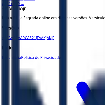
Capítulo
9
→
✝️
BÍBLIA HOJE
Leia a Bíblia Sagrada online em diversas versões. Versícu
Versões
ACF
AA
ARA
ARC
AS21
JFAA
KJA
KJF
Links
Ler a Bíblia
Política de Privacidade