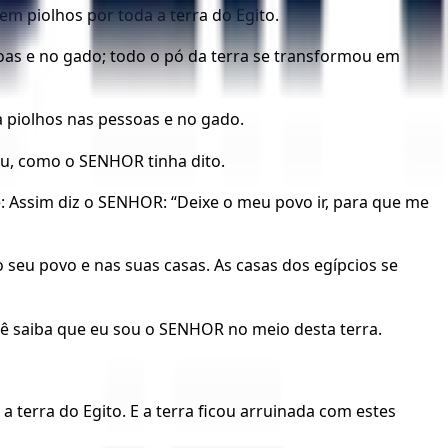
m piolhos por toda a terra do Egito.
oas e no gado; todo o pó da terra se transformou em
 piolhos nas pessoas e no gado.
iu, como o SENHOR tinha dito.
e: Assim diz o SENHOR: “Deixe o meu povo ir, para que me
o seu povo e nas suas casas. As casas dos egípcios se
cê saiba que eu sou o SENHOR no meio desta terra.
 terra do Egito. E a terra ficou arruinada com estes