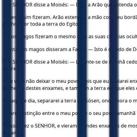
16
O SENHOR disse a Moisés: — Diga a Arão que estenda o s
17
Eles assim fizeram. Arão estendeu a mão com seu bordã
piolhos por toda a terra do Egito.
18
E os magos fizeram o mesmo com as suas ciências ocult
19
Então os magos disseram a Faraó: — Isto é o dedo de D
20
O SENHOR disse a Moisés: — Levante-se de manhã cedo e 
adore.
21
Se você não deixar o meu povo ir, eis que eu enviarei e
encherão destes enxames, e também a terra em que eles 
22
Naquele dia, separarei a terra de Gósen, onde mora o 
23
Farei distinção entre o meu povo e o seu povo; amanhã s
24
Assim fez o SENHOR, e vieram grandes enxames de moscas 
enxames.