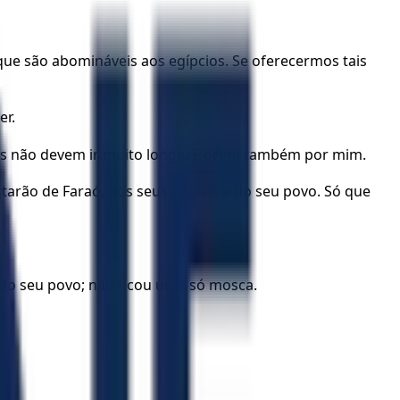
e são abomináveis aos egípcios. Se oferecermos tais
er.
ocês não devem ir muito longe. E orem também por mim.
rão de Faraó, dos seus oficiais e do seu povo. Só que
 do seu povo; não ficou uma só mosca.