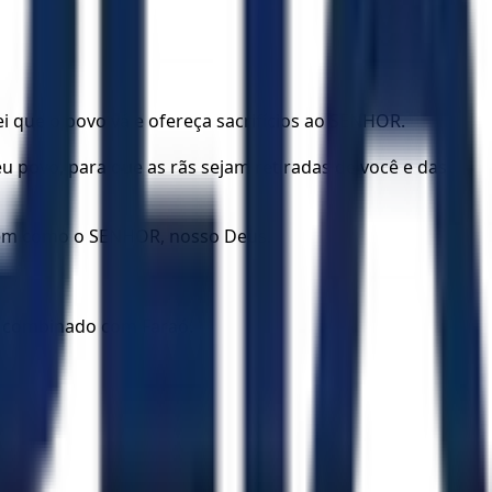
 que o povo vá e ofereça sacrifícios ao SENHOR.
u povo, para que as rãs sejam retiradas de você e das
guém como o SENHOR, nosso Deus.
a combinado com Faraó.
.