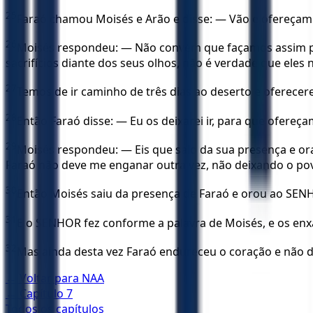
25
Faraó chamou Moisés e Arão e disse: — Vão e ofereçam s
26
Moisés respondeu: — Não convém que façamos assim por
sacrifícios diante dos seus olhos, não é verdade que eles
27
Temos de ir caminho de três dias ao deserto e oferecer
28
Então Faraó disse: — Eu os deixarei ir, para que ofere
29
Moisés respondeu: — Eis que saio da sua presença e or
Faraó não deve me enganar outra vez, não deixando o pov
30
Então Moisés saiu da presença de Faraó e orou ao SEN
31
E o SENHOR fez conforme a palavra de Moisés, e os enx
32
Mas ainda desta vez Faraó endureceu o coração e não de
← Voltar para
NAA
← Capítulo
7
Todos os capítulos