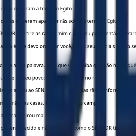
rãs e cobriram a terra do Egito.
ltas e fizeram aparecer rãs sobre a terra do Egito.
NHOR que tire as rãs de mim e do meu povo; então deixarei
do é que devo orar por você, pelos seus oficiais e pelo se
forme a sua palavra, para que você saiba que não há nin
iciais e do seu povo; ficarão somente no rio.
oisés clamou ao SENHOR por causa das rãs, conforme havi
 as rãs nas casas, nos pátios e nos campos.
a terra cheirou mal.
ração endurecido e não os ouviu, como o SENHOR tinha dito