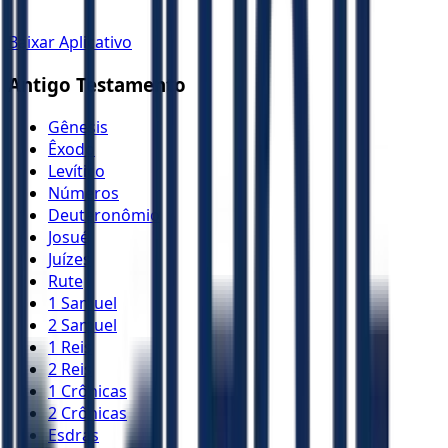
Baixar Aplicativo
Antigo Testamento
Gênesis
Êxodo
Levítico
Números
Deuteronômio
Josué
Juízes
Rute
1 Samuel
2 Samuel
1 Reis
2 Reis
1 Crônicas
2 Crônicas
Esdras