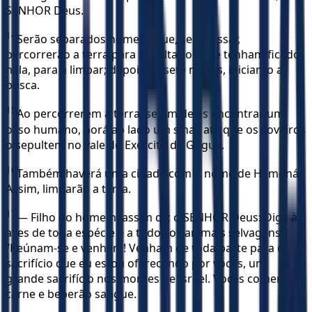
SENHOR Deus.
14
Serão separados homens que, sem cessar,
percorrerão a terra para sepultar os que tenham ficado
nela, para a limpar; depois de sete meses, iniciarão a
busca.
15
Ao percorrerem a terra, se um deles encontrar um
osso humano, porá ao lado um sinal, até que os coveiros
o sepultem no vale do Exército de Gogue.
16
Também haverá uma cidade com o nome de Hamoná.
Assim, limparão a terra.
17
— Filho do homem, assim diz o SENHOR Deus: Diga às
aves de toda espécie e a todos os animais selvagens:
“Reúnam-se e venham! Venham de toda parte para o
sacrifício que eu estou oferecendo por vocês, um
grande sacrifício nos montes de Israel. Vocês comerão
carne e beberão sangue.