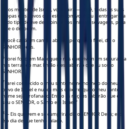
4
Nos montes de Israel, você cairá — você, todas as suas
tropas e os povos que estão com você. Eu o entregarei a
todo tipo de ave de rapina e aos animais selvagens, para
que o devorem.
5
Você cairá em campo aberto, porque eu falei, diz o
SENHOR Deus.
6
Porei fogo em Magogue e nos que vivem em segurança
nas terras do mar. Então eles saberão que eu sou o
SENHOR.
7
Farei conhecido o meu santo nome no meio do meu
povo de Israel e nunca mais deixarei que o meu santo
nome seja profanado. Então as nações saberão que eu
sou o SENHOR, o Santo em Israel.”
8
— Eis que vem e se cumprirá, diz o SENHOR Deus; este
é o dia de que tenho falado.