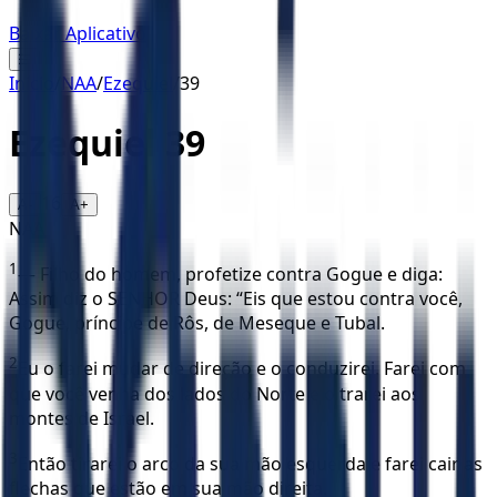
Baixar Aplicativo
☰
Início
/
NAA
/
Ezequiel
/
39
Ezequiel
39
16
A-
A+
NAA
1
— Filho do homem, profetize contra Gogue e diga:
Assim diz o SENHOR Deus: “Eis que estou contra você,
Gogue, príncipe de Rôs, de Meseque e Tubal.
2
Eu o farei mudar de direção e o conduzirei. Farei com
que você venha dos lados do Norte e o trarei aos
montes de Israel.
3
Então tirarei o arco da sua mão esquerda e farei cair as
flechas que estão em sua mão direita.