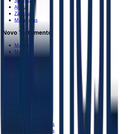
Sofonias
Ageu
Zacarias
Malaquias
Novo Testamento
Mateus
Marcos
Lucas
João
Atos
Romanos
1 Coríntios
2 Coríntios
Gálatas
Efésios
Filipenses
Colossenses
1 Tessalonicenses
2 Tessalonicenses