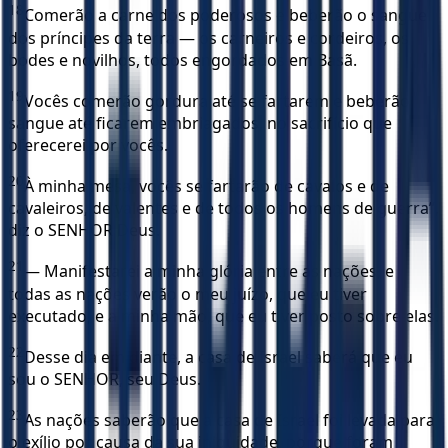
18
Comerão a carne dos poderosos e beberão o sangue
dos príncipes da terra — os carneiros e cordeiros, os
bodes e novilhos, todos engordados em Basã.
19
Vocês comerão gordura até se fartarem e beberão
sangue até ficarem embriagados, no sacrifício que
oferecerei por vocês.
20
À minha mesa, vocês se fartarão de cavalos e de
cavaleiros, de valentes e de todos os homens de guerra”,
diz o SENHOR Deus.
21
— Manifestarei a minha glória entre as nações, e
todas as nações verão o meu juízo, que eu tiver
executado, e a minha mão, que eu tiver posto sobre elas.
22
Desse dia em diante, a casa de Israel saberá que eu
sou o SENHOR, seu Deus.
23
As nações saberão que a casa de Israel foi levada para
o exílio por causa da sua iniquidade, porque foram