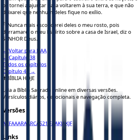
os tornei a ajuntar para voltarem à sua terra, e que não
deixarei que nenhum deles fique no exílio.
29
Nunca mais esconderei deles o meu rosto, pois
derramarei o meu Espírito sobre a casa de Israel, diz o
SENHOR Deus.
← Voltar para
NAA
← Capítulo
38
Todos os capítulos
Capítulo
40
→
✝️
BÍBLIA HOJE
Leia a Bíblia Sagrada online em diversas versões.
Versículos diários, devocionais e navegação completa.
Versões
ACF
AA
ARA
ARC
AS21
JFAA
KJA
KJF
Links