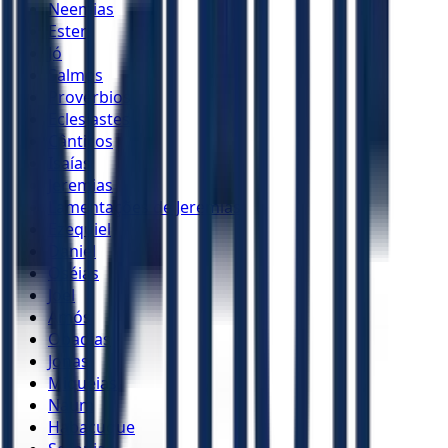
Neemias
Ester
Jó
Salmos
Provérbios
Eclesiastes
Cânticos
Isaías
Jeremias
Lamentações de Jeremias
Ezequiel
Daniel
Oséias
Joel
Amós
Obadias
Jonas
Miquéias
Naum
Habacuque