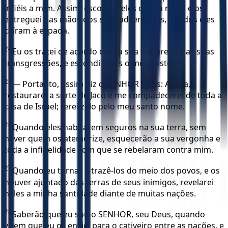
infiéis a mim. Assim, escondi deles o meu rosto e os
entreguei nas mãos dos seus adversários, e todos eles
caíram à espada.
24
Eu os tratei de acordo com a sua impureza e as suas
transgressões, e escondi deles o meu rosto.
25
— Portanto, assim diz o SENHOR Deus: Agora,
restaurarei a sorte de Jacó e me compadecerei de toda a
casa de Israel; terei zelo pelo meu santo nome.
26
Quando eles habitarem seguros na sua terra, sem
haver quem os atemorize, esquecerão a sua vergonha e
toda a infidelidade com que se rebelaram contra mim.
27
Quando eu tornar a trazê-los do meio dos povos, e os
houver ajuntado das terras de seus inimigos, revelarei
neles a minha santidade diante de muitas nações.
28
Saberão que eu sou o SENHOR, seu Deus, quando
virem que eu os enviei para o cativeiro entre as nações, e