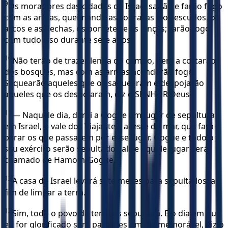
9
Os moradores das cidades de Israel sairão e farão fogo
com as armas, queimando as couraças e os escudos, os
arcos e as flechas, os porretes e as lanças; farão fogo
com tudo isso durante sete anos.
10
Não terão de trazer lenha do campo, nem a cortarão
dos bosques, mas com as armas acenderão fogo.
Saquearão aqueles que os saquearam e despojarão
aqueles que os despojaram, diz o SENHOR Deus.
11
— Naquele dia, darei a Gogue um lugar de sepultura
em Israel, o vale dos Viajantes, a leste do mar, que fará
parar os que passarem por esse lugar. Gogue e todo o
seu exército serão sepultados ali, e aquele lugar será
chamado de Hamom-Gogue.
12
A casa de Israel levará sete meses para sepultá-los, a
fim de limpar a terra.
13
Sim, todo o povo da terra os sepultará. E o dia em que
eu for glorificado será para eles um dia memorável, diz o