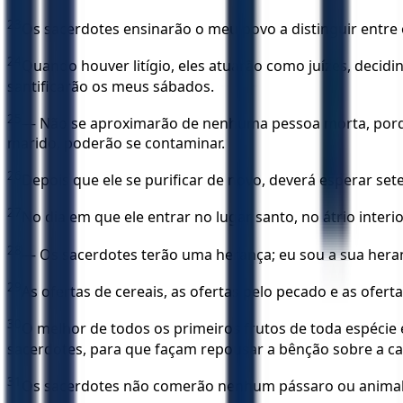
23
Os sacerdotes ensinarão o meu povo a distinguir entre 
24
Quando houver litígio, eles atuarão como juízes, decid
santificarão os meus sábados.
25
— Não se aproximarão de nenhuma pessoa morta, porque 
marido, poderão se contaminar.
26
Depois que ele se purificar de novo, deverá esperar sete
27
No dia em que ele entrar no lugar santo, no átrio inter
28
— Os sacerdotes terão uma herança; eu sou a sua hera
29
As ofertas de cereais, as ofertas pelo pecado e as ofert
30
O melhor de todos os primeiros frutos de toda espécie
sacerdotes, para que façam repousar a bênção sobre a ca
31
Os sacerdotes não comerão nenhum pássaro ou animal 