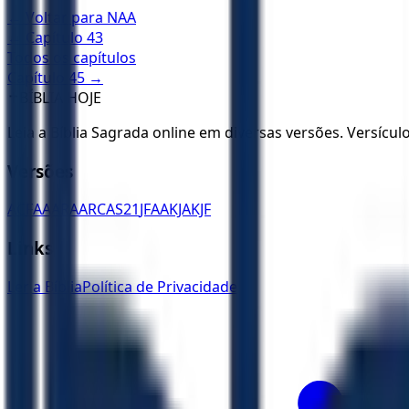
← Voltar para
NAA
← Capítulo
43
Todos os capítulos
Capítulo
45
→
✝️
BÍBLIA HOJE
Leia a Bíblia Sagrada online em diversas versões. Versícu
Versões
ACF
AA
ARA
ARC
AS21
JFAA
KJA
KJF
Links
Ler a Bíblia
Política de Privacidade