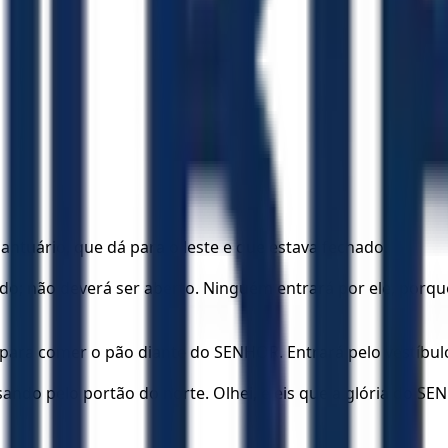
antuário, que dá para o leste e que estava fechado.
; não deverá ser aberto. Ninguém entrará por ele, porque 
pe, para comer o pão diante do SENHOR. Entrará pelo vestíbu
ando pelo portão do norte. Olhei, e eis que a glória do S