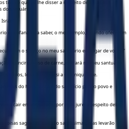
 tudo o que eu lhe disser a respeito de todas as
s do santuário.
Israel!
rio e profaná-lo, a saber, o meu templo, quando oferecem
ecutarem o serviço no meu santuário em lugar de vocês.”
ção ou incircunciso de carne, entrará no meu santuário.
us ídolos, levarão sobre si a sua iniquidade.
nimais do holocausto e do sacrifício para o povo e
 a cair em iniquidade, por isso, jurei a respeito deles,
 coisas sagradas, que são santíssimas, mas levarão