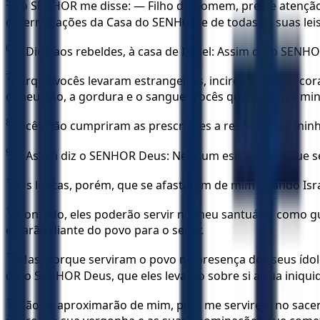
5
E o SENHOR me disse: — Filho do homem, preste atenção, 
determinações da Casa do SENHOR e de todas as suas leis
6
— Diga aos rebeldes, à casa de Israel: Assim diz o SENHO
7
Porque vocês levaram estrangeiros, incircuncisos de cor
o meu pão, a gordura e o sangue. Vocês quebraram a min
8
Vocês não cumpriram as prescrições a respeito das minh
9
— Assim diz o SENHOR Deus: Nenhum estrangeiro que se en
10
Os levitas, porém, que se afastaram de mim quando Israe
11
Contudo, eles poderão servir no meu santuário como gua
estarão diante do povo para o servir.
12
Mas, porque serviram o povo na presença dos seus ídolos
diz o SENHOR Deus, que eles levarão sobre si a sua iniqui
13
Não se aproximarão de mim, para me servirem no sacer