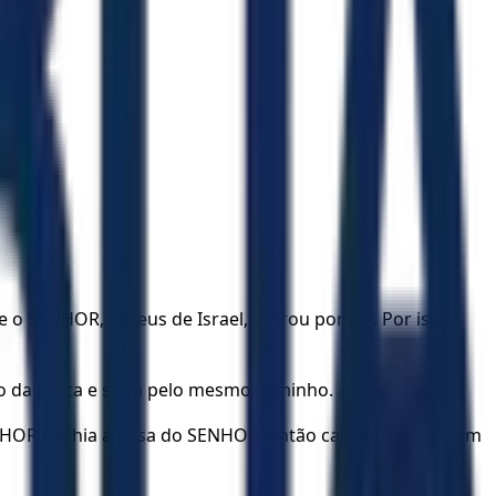
o SENHOR, o Deus de Israel, entrou por ele. Por isso,
lo da porta e sairá pelo mesmo caminho.
ENHOR enchia a Casa do SENHOR; então caí com o rosto em