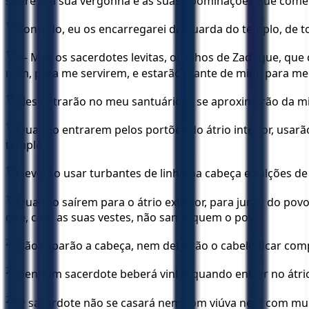
sobre si a sua vergonha e as suas abominações que com
14
Contudo, eu os encarregarei da guarda do templo, de tod
15
— Mas os sacerdotes levitas, os filhos de Zadoque, que
mim, para me servirem, e estarão diante de mim, para m
16
Eles entrarão no meu santuário, e se aproximarão da m
17
Quando entrarem pelos portões do átrio interior, usarão
templo.
18
Deverão usar turbantes de linho na cabeça e calções de 
19
Quando saírem para o átrio exterior, para junto do pov
que, com as suas vestes, não santifiquem o povo.
20
Não raparão a cabeça, nem deixarão o cabelo ficar com
21
Nenhum sacerdote beberá vinho quando entrar no átrio 
22
O sacerdote não se casará nem com viúva nem com mulh