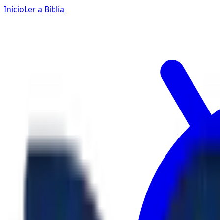
Início
Ler a Bíblia