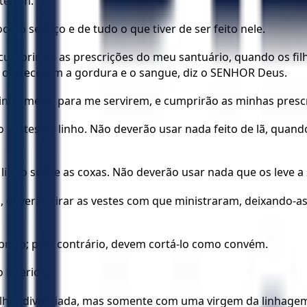
eteram.
o o serviço e de tudo o que tiver de ser feito nele.
 cumpriram as prescrições do meu santuário, quando os fil
e oferecerem a gordura e o sangue, diz o SENHOR Deus.
inha mesa, para me servirem, e cumprirão as minhas presc
 vestes de linho. Não deverão usar nada feito de lã, quand
linho sobre as coxas. Não deverão usar nada que os leve a 
o, deverão tirar as vestes com que ministraram, deixando-a
prido; pelo contrário, devem cortá-lo como convém.
interior.
er divorciada, mas somente com uma virgem da linhagem d