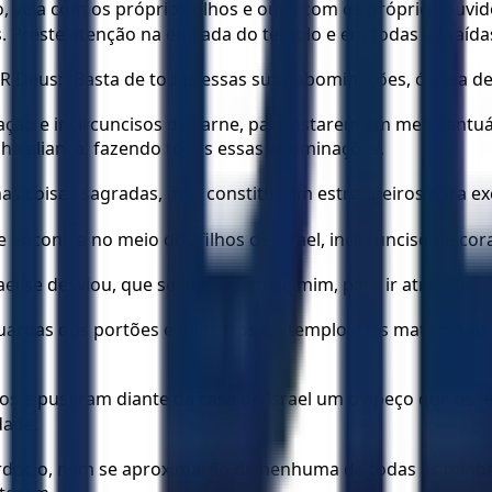
veja com os próprios olhos e ouça com os próprios ouvidos
. Preste atenção na entrada do templo e em todas as saída
R Deus: “Basta de todas essas suas abominações, ó casa de 
ação e incircuncisos de carne, para estarem em meu santuá
ha aliança, fazendo todas essas abominações.
as coisas sagradas, mas constituíram estrangeiros para ex
contra no meio dos filhos de Israel, incircunciso de cora
l se desviou, que se desviaram de mim, para ir atrás dos se
rdas dos portões e ministros do templo. Eles matarão os a
 e puseram diante da casa de Israel um tropeço que os levou
dade.
dócio, nem se aproximarão de nenhuma de todas as minhas