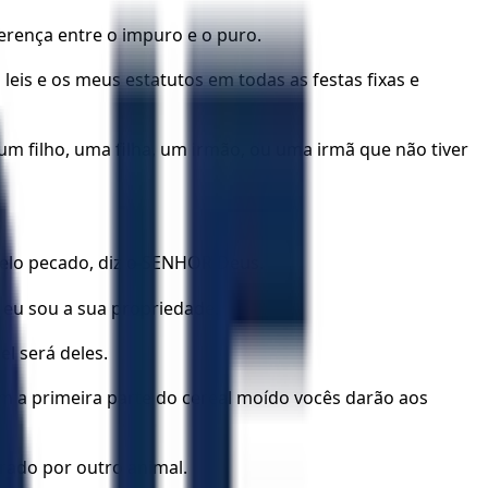
erença entre o impuro e o puro.
eis e os meus estatutos em todas as festas fixas e
 filho, uma filha, um irmão, ou uma irmã que não tiver
 pelo pecado, diz o SENHOR Deus.
 eu sou a sua propriedade.
el será deles.
ém a primeira parte do cereal moído vocês darão aos
rado por outro animal.