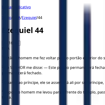
Baixar Aplicativo
☰
Início
/
NAA
/
Ezequiel
/
44
Ezequiel
44
16
A-
A+
NAA
1
Então o homem me fez voltar para o portão exterior do s
2
E o SENHOR me disse: — Este portão permanecerá fechado
permanecerá fechado.
3
Quanto ao príncipe, ele se assentará ali por ser prínci
4
Depois, o homem me levou para a frente do templo, pass
terra.