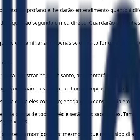
o santo e o profano e lhe darão entendimento quanto à dif
indo a questão segundo o meu direito. Guardarão as minhas l
se contaminariam. Apenas se o morto for o pai, a mãe, um
 dias.
ior, para ministrar no lugar santo, apresentará a sua oferta
nça. Vocês não lhes darão nenhuma propriedade em Israel;
as pela culpa eles comerão; e toda coisa consagrada em Isra
 e toda oferta de toda espécie serão dos sacerdotes. Tamb
sa de vocês.
que tenha morrido por si mesmo ou que tenha sido dilace