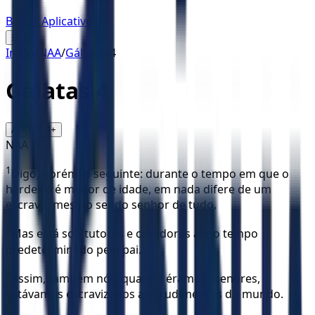
Baixar Aplicativo
☰
Início
/
NAA
/
Gálatas
/
4
Gálatas
4
16
A-
A+
NAA
1
Digo, porém, o seguinte: durante o tempo em que o
herdeiro é menor de idade, em nada difere de um
escravo, mesmo sendo senhor de tudo.
2
Mas está sob tutores e curadores até o tempo
predeterminado pelo pai.
3
Assim, também nós, quando éramos menores,
estávamos escravizados aos rudimentos do mundo.