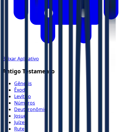
Baixar Aplicativo
Antigo Testamento
Gênesis
Êxodo
Levítico
Números
Deuteronômio
Josué
Juízes
Rute