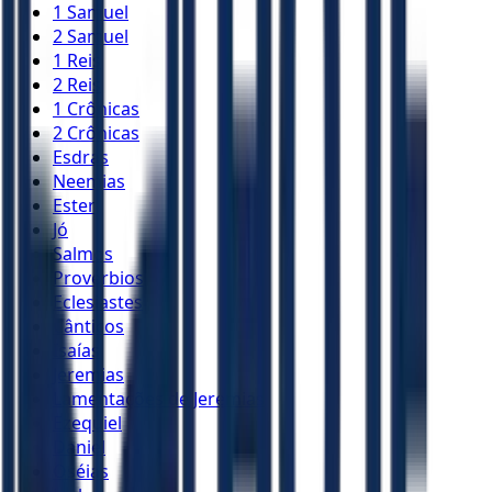
1 Samuel
2 Samuel
1 Reis
2 Reis
1 Crônicas
2 Crônicas
Esdras
Neemias
Ester
Jó
Salmos
Provérbios
Eclesiastes
Cânticos
Isaías
Jeremias
Lamentações de Jeremias
Ezequiel
Daniel
Oséias