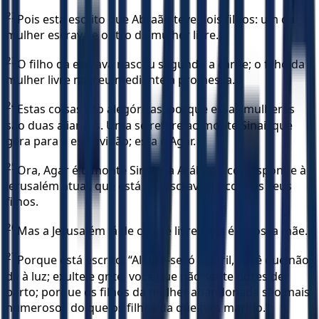
22
Pois está escrito que Abraão teve dois filhos: um da
mulher escrava e outro da mulher livre.
23
O filho da escrava nasceu segundo a carne; o filho da
mulher livre nasceu mediante a promessa.
24
Estas coisas são alegóricas, porque essas mulheres
são duas alianças. Uma se refere ao monte Sinai, que
gera para a escravidão; esta é Agar.
25
Ora, Agar é o monte Sinai, na Arábia, e corresponde à
Jerusalém atual, que está em escravidão com os seus
filhos.
26
Mas a Jerusalém lá de cima é livre e ela é a nossa mãe.
27
Porque está escrito: “Alegre-se, ó estéril, você que não
dá à luz; exulte e grite, você que não sente dores de
parto; porque os filhos da mulher abandonada são mais
numerosos do que os filhos da que tem marido.”