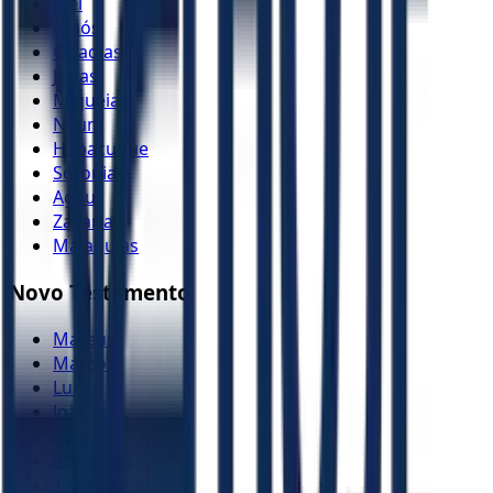
Joel
Amós
Obadias
Jonas
Miquéias
Naum
Habacuque
Sofonias
Ageu
Zacarias
Malaquias
Novo Testamento
Mateus
Marcos
Lucas
João
Atos
Romanos
1 Coríntios