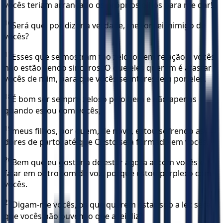
vocês teriam arrancado os próprios olhos para me dar!
16
Será que, por dizer a verdade, me tornei inimigo de
vocês?
17
Esses que se mostram tão zelosos em relação a vocês
não estão sendo sinceros. O que eles querem é afastar
vocês de mim, para que vocês se interessem por eles.
18
É bom ser sempre zeloso pelo bem e não apenas
quando estou com vocês,
19
meus filhos, por quem, de novo, estou sofrendo as
dores de parto, até que Cristo seja formado em vocês.
20
Bem que eu gostaria de estar agora aí com vocês e
falar em outro tom de voz, porque estou perplexo com
vocês.
21
Digam-me vocês, os que querem estar sob a lei: será
que vocês não ouvem o que a lei diz?