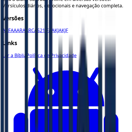
Versículos diários, devocionais e navegação completa.
Versões
ACF
AA
ARA
ARC
AS21
JFAA
KJA
KJF
Links
Ler a Bíblia
Política de Privacidade