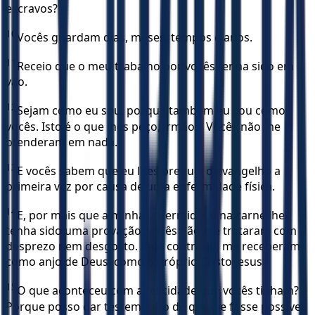
escravos?
10
Vocês guardam dias, meses, tempos e anos.
11
Receio que o meu trabalho por vocês tenha sido em
vão.
12
Sejam como eu sou, porque também eu sou como
vocês. Isto é o que lhes peço, irmãos. Vocês não me
ofenderam em nada.
13
E vocês sabem que eu lhes preguei o evangelho a
primeira vez por causa de uma enfermidade física.
14
E, por mais que a minha enfermidade na carne lhes
tenha sido uma provação, vocês não me trataram com
desprezo nem desgosto. Pelo contrário, me receberam
como anjo de Deus, como o próprio Cristo Jesus.
15
O que aconteceu com a felicidade que vocês tinham?
Porque posso dar testemunho de que, se fosse possível,