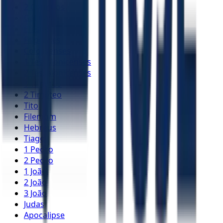
2 Coríntios
Gálatas
Efésios
Filipenses
Colossenses
1 Tessalonicenses
2 Tessalonicenses
1 Timóteo
2 Timóteo
Tito
Filemom
Hebreus
Tiago
1 Pedro
2 Pedro
1 João
2 João
3 João
Judas
Apocalipse