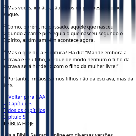
28
Mas vocês, irmãos, são filhos da promessa, como
Isaque.
29
Como, porém, no passado, aquele que nasceu
segundo a carne perseguia o que nasceu segundo o
Espírito, assim também acontece agora.
30
Mas o que diz a Escritura? Ela diz: “Mande embora a
escrava e seu filho, porque de modo nenhum o filho da
escrava será herdeiro com o filho da mulher livre.”
31
Portanto, irmãos, somos filhos não da escrava, mas da
livre.
← Voltar para
NAA
← Capítulo
3
Todos os capítulos
Capítulo
5
→
✝️
BÍBLIA HOJE
Leia a Bíblia Sagrada online em diversas versões.