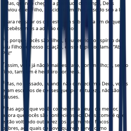
4
Mas, quando chegou a plenitude do tempo, Deus
enviou o seu Filho, nascido de mulher, nascido sob a lei,
5
para resgatar os que estavam sob a lei, a fim de que
recebêssemos a adoção de filhos.
6
E, porque vocês são filhos, Deus enviou o Espírito de
seu Filho ao nosso coração, e esse Espírito clama: “Aba,
Pai!”
7
Assim, você já não é mais escravo, porém filho; e, sendo
filho, também é herdeiro por Deus.
8
Mas, no passado, quando não conheciam a Deus, vocês
eram escravos de deuses que, por natureza, não são
deuses.
9
Mas agora que vocês conhecem a Deus, ou melhor,
agora que vocês são conhecidos por Deus, como é que
estão voltando outra vez aos rudimentos fracos e
pobres, aos quais de novo querem servir como