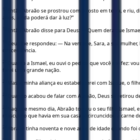
17
Então Abraão se prostrou com o rosto em terra, e riu
anos, ainda poderá dar à luz?”
18
Então Abraão disse para Deus: — Quem dera que Ismael
19
Deus lhe respondeu: — Na verdade, Sara, a sua mulher, l
descendência.
20
Quanto a Ismael, eu ouvi o pedido que você me fez: vou 
farei uma grande nação.
21
Mas a minha aliança eu estabelecerei com Isaque, o fil
22
Quando acabou de falar com Abraão, Deus se retirou de
23
Naquele mesmo dia, Abraão tomou o seu filho Ismael, e
masculino que havia em sua casa, e circuncidou a carne 
24
Abraão tinha noventa e nove anos de idade quando foi 
25