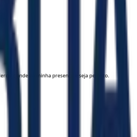
eroso; ande na minha presença e seja perfeito.