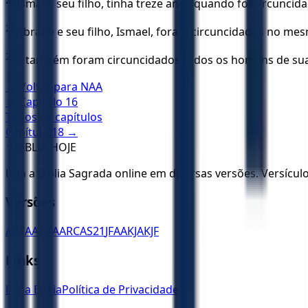
Ismael, seu filho, tinha treze anos quando foi circunci
26
Abraão e seu filho, Ismael, foram circuncidados no mes
27
E também foram circuncidados todos os homens de sua 
← Voltar para
NAA
← Capítulo
16
Todos os capítulos
Capítulo
18
→
✝️
BÍBLIA HOJE
Leia a Bíblia Sagrada online em diversas versões. Versícu
Versões
ACF
AA
ARA
ARC
AS21
JFAA
KJA
KJF
Links
Ler a Bíblia
Política de Privacidade