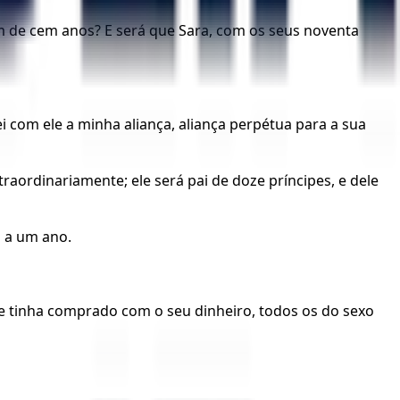
m de cem anos? E será que Sara, com os seus noventa
i com ele a minha aliança, aliança perpétua para a sua
raordinariamente; ele será pai de doze príncipes, e dele
i a um ano.
le tinha comprado com o seu dinheiro, todos os do sexo