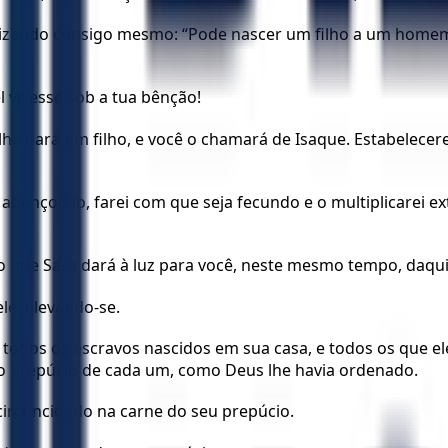
, dizendo consigo mesmo: “Pode nascer um filho a um home
 vivesse sob a tua bênção!
he dará um filho, e você o chamará de Isaque. Estabelecere
abençoá-lo, farei com que seja fecundo e o multiplicarei ext
ho que Sara dará à luz para você, neste mesmo tempo, daqu
le, elevando-se.
 todos os escravos nascidos em sua casa, e todos os que e
do prepúcio de cada um, como Deus lhe havia ordenado.
circuncidado na carne do seu prepúcio.