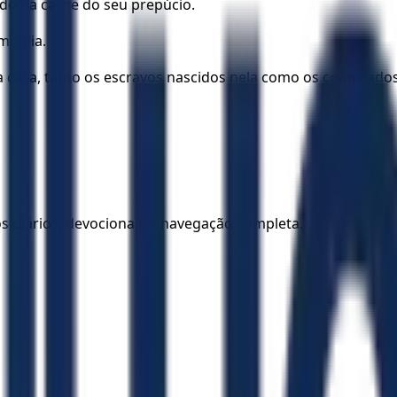
dado na carne do seu prepúcio.
mo dia.
casa, tanto os escravos nascidos nela como os comprados
los diários, devocionais e navegação completa.