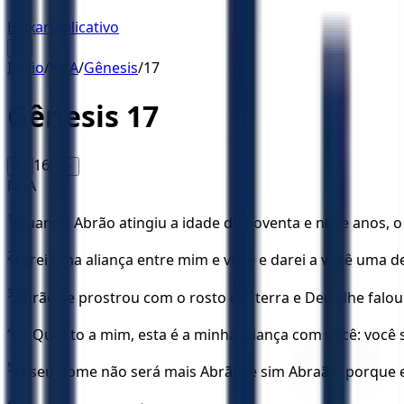
Baixar Aplicativo
☰
Início
/
NAA
/
Gênesis
/
17
Gênesis
17
16
A-
A+
NAA
1
Quando Abrão atingiu a idade de noventa e nove anos, o
2
Farei uma aliança entre mim e você e darei a você uma 
3
Abrão se prostrou com o rosto em terra e Deus lhe falou
4
— Quanto a mim, esta é a minha aliança com você: você s
5
O seu nome não será mais Abrão, e sim Abraão, porque eu