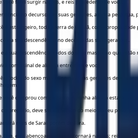
você farei surgir nações, e reis procederão de você.
endência no decurso das suas gerações, aliança perpétua, 
ê é estrangeiro, toda a terra de Canaã, como propriedade p
ocê e a sua descendência no decurso das suas gerações.
 e a sua descendência: todos do sexo masculino que estão 
irá como sinal de aliança entre mim e vocês.
cês. Todos do sexo masculino nas suas gerações devem ser
inhagem.
 você comprou com dinheiro. A minha aliança estará na car
e do prepúcio, deve ser eliminado do meio do seu povo, poi
hamará mais de Sarai, porém de Sara.
. Sim, eu a abençoarei, e ela se tornará nações; reis de po