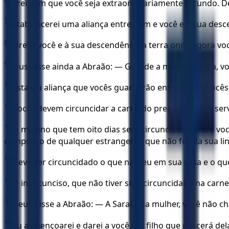
6
Farei com que você seja extraordinariamente fecundo. De 
7
Estabelecerei uma aliança entre mim e você e a sua desc
8
Darei a você e à sua descendência a terra onde agora voc
9
Deus disse ainda a Abraão: — Guarde a minha aliança, v
10
Esta é a aliança que vocês guardarão entre mim e vocês
11
Vocês devem circuncidar a carne do prepúcio e isso serv
12
O menino que tem oito dias será circuncidado entre vo
comprado de qualquer estrangeiro, que não for da sua l
13
Deve ser circuncidado o que nasceu em sua casa e o que
14
O incircunciso, que não tiver sido circuncidado na carn
15
Deus disse a Abraão: — A Sarai, sua mulher, você não c
16
Eu a abençoarei e darei a você um filho que nascerá dela