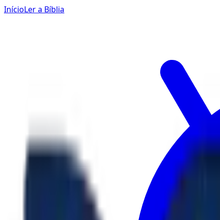
Início
Ler a Bíblia