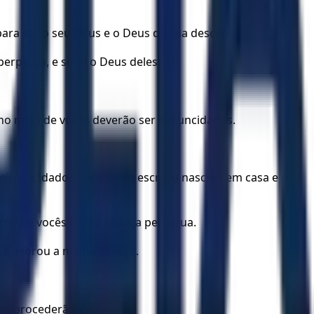
para ser o seu Deus e o Deus da sua descendência.
erpétua, e serei o Deus deles.
no meio de vocês deverão ser circuncidados.
 circuncidados, também o escravo nascido em casa e o
ne de vocês e será aliança perpétua.
s quebrou a minha aliança.
vos procederão dela.