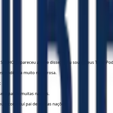
 SENHOR apareceu a ele e disse: — Eu sou o Deus Todo-Pod
descendência muito numerosa.
:
erá pai de muitas nações.
 o constituí pai de muitas nações.