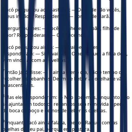
4
Jacó perguntou aos pastores: — De onde são vocês,
meus irmãos? Responderam: — Somos de Harã.
5
Perguntou-lhes: — Vocês conhecem Labão, filho de
Naor? Responderam: — Conhecemos.
6
Jacó perguntou ainda: — Ele vai bem? Eles
responderam: — Sim, vai bem. Olhe! Raquel, a filha dele,
vem vindo aí com as ovelhas.
7
Então Jacó disse: — É ainda pleno dia, não é tempo de
recolher os rebanhos. Deem de beber às ovelhas e vão
apascentá-las.
8
Mas eles responderam: — Não podemos, enquanto não
se ajuntarem todos os rebanhos, seja removida a pedra
da boca do poço e demos de beber às ovelhas.
9
Enquanto Jacó ainda falava, chegou Raquel com as
ovelhas de seu pai, porque era pastora.