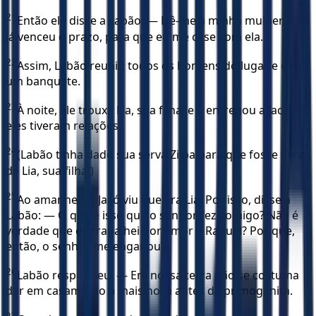
21
Então ele disse a Labão: — Dê-me a minha mulher, pois
já venceu o prazo, para que eu me case com ela.
22
Assim, Labão reuniu todos os homens do lugar e deu
um banquete.
23
À noite, ele trouxe Lia, sua filha, e a entregou a Jacó. E
eles tiveram relações.
24
(Labão tinha dado sua serva Zilpa para que fosse serva
de Lia, sua filha.)
25
Ao amanhecer, Jacó viu que era Lia. Por isso, disse a
Labão: — O que é isso que o senhor fez comigo? Não é
verdade que eu trabalhei por amor a Raquel? Por que,
então, o senhor me enganou?
26
Labão respondeu: — Em nossa terra não se costuma
dar em casamento a mais nova antes da primogênita.