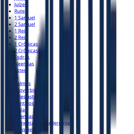
Juízes
Rute
1 Samuel
2 Samuel
1 Reis
2 Reis
1 Crônicas
2 Crônicas
Esdras
Neemias
Ester
Jó
Salmos
Provérbios
Eclesiastes
Cânticos
Isaías
Jeremias
Lamentações de Jeremias
Ezequiel