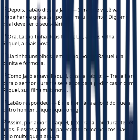
15
Depois, Labão disse a Jacó: — Será que você vai
trabalhar de graça, só por ser meu parente? Diga-me
qual deve ser o seu salário.
16
Ora, Labão tinha duas filhas: Lia, a mais velha, e
Raquel, a mais nova.
17
Lia tinha uns olhos sem brilho, porém Raquel era
bonita e formosa.
18
Como Jacó amava Raquel, disse a Labão: — Trabalharei
para o senhor durante sete anos para poder casar com
Raquel, sua filha mais nova.
19
Labão respondeu: — É melhor dá-la a você do que a
outro homem. Fique aqui comigo.
20
Assim, por amor a Raquel, Jacó trabalhou durante sete
anos. E esses anos lhe pareceram como poucos dias,
pelo muito que a amava.