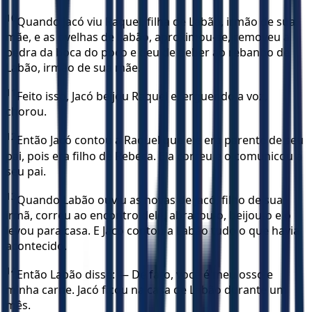
10
Quando Jacó viu Raquel, filha de Labão, irmão de sua
mãe, e as ovelhas de Labão, aproximou-se, removeu a
pedra da boca do poço e deu de beber ao rebanho de
Labão, irmão de sua mãe.
11
Feito isso, Jacó beijou Raquel e, erguendo a voz,
chorou.
12
Então Jacó contou a Raquel que ele era parente de seu
pai, pois era filho de Rebeca. Ela correu e o comunicou a
seu pai.
13
Quando Labão ouviu as novas de Jacó, filho de sua
irmã, correu ao encontro dele, abraçou-o, beijou-o e o
levou para casa. E Jacó contou a Labão tudo o que havia
acontecido.
14
Então Labão disse: — De fato, você é meu osso e
minha carne. Jacó ficou na casa de Labão durante um
mês.