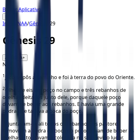
Baixar Aplicativo
☰
Início
/
NAA
/
Gênesis
/
29
Gênesis
29
16
A-
A+
NAA
1
Jacó se pôs a caminho e foi à terra do povo do Oriente.
2
Olhou, e eis um poço no campo e três rebanhos de
ovelhas deitados junto dele, porque daquele poço
davam de beber aos rebanhos. E havia uma grande
pedra que tapava a boca do poço.
3
Ajuntavam-se ali todos os rebanhos, os pastores
removiam a pedra da boca do poço, davam de beber às
ovelhas e tornavam a colocá-la no seu devido lugar.