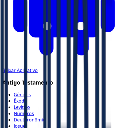
Baixar Aplicativo
Antigo Testamento
Gênesis
Êxodo
Levítico
Números
Deuteronômio
Josué