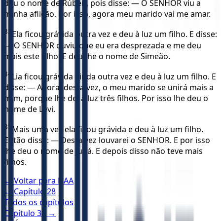
deu o nome de Rúben, pois disse: — O SENHOR viu a
minha aflição. Por isso, agora meu marido vai me amar.
33
Ela ficou grávida outra vez e deu à luz um filho. E disse:
— O SENHOR ouviu que eu era desprezada e me deu
mais este filho. E deu-lhe o nome de Simeão.
34
Lia ficou grávida ainda outra vez e deu à luz um filho. E
disse: — Agora, desta vez, o meu marido se unirá mais a
mim, porque lhe dei à luz três filhos. Por isso lhe deu o
nome de Levi.
35
Mais uma vez ela ficou grávida e deu à luz um filho.
Então disse: — Desta vez louvarei o SENHOR. E por isso
lhe deu o nome de Judá. E depois disso não teve mais
filhos.
← Voltar para
NAA
← Capítulo
28
Todos os capítulos
Capítulo
30
→