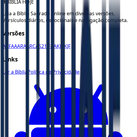
✝️
BÍBLIA HOJE
Leia a Bíblia Sagrada online em diversas versões.
Versículos diários, devocionais e navegação completa.
Versões
ACF
AA
ARA
ARC
AS21
JFAA
KJA
KJF
Links
Ler a Bíblia
Política de Privacidade