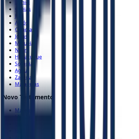
Daniel
Oséias
Joel
Amós
Obadias
Jonas
Miquéias
Naum
Habacuque
Sofonias
Ageu
Zacarias
Malaquias
Novo Testamento
Mateus
Marcos
Lucas
João
Atos