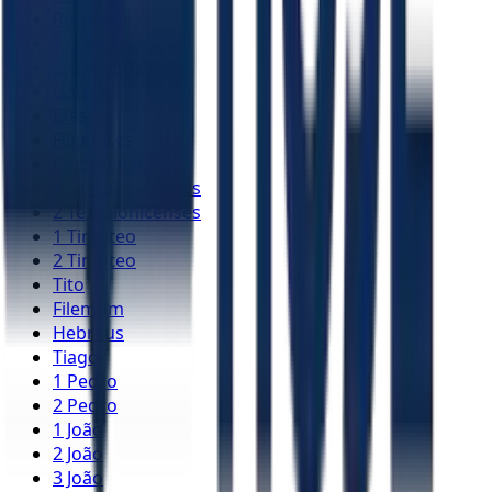
Romanos
1 Coríntios
2 Coríntios
Gálatas
Efésios
Filipenses
Colossenses
1 Tessalonicenses
2 Tessalonicenses
1 Timóteo
2 Timóteo
Tito
Filemom
Hebreus
Tiago
1 Pedro
2 Pedro
1 João
2 João
3 João