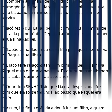
27
Complete a semana de festa de casamento da
primogênita. Depois, daremos a você também a outra,
pelo trabalho de mais sete anos que você ainda me
servirá.
28
Jacó fez o que Labão pediu e completou a semana de
festa da primogênita. Depois, Labão lhe deu por mulher
a sua filha Raquel.
29
(Labão tinha dado sua serva Bila para que fosse serva
de Raquel, sua filha.)
30
E Jacó teve relações também com Raquel. Ele amava
Raquel mais do que amava Lia. E continuou trabalhando
para Labão durante mais sete anos.
31
Quando o SENHOR viu que Lia era desprezada, fez
com que ela fosse fecunda, ao passo que Raquel era
estéril.
32
Assim, Lia ficou grávida e deu à luz um filho, a quem