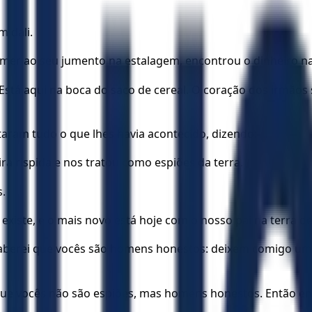
m dali.
omer ao seu jumento na estalagem, encontrou o dinheiro na
Está aqui na boca do saco de cereal. O coração dos irmãos
ntaram tudo o que lhes havia acontecido, dizendo:
a ríspida e nos tratou como espiões da terra.
.
xiste, e o mais novo está hoje com o nosso pai na terra de
saberei que vocês são homens honestos: deixem comigo um
ue vocês não são espiões, mas homens honestos. Então ent