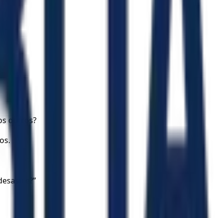
os outros?
os.
desastre?”