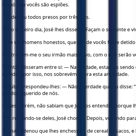
Faraó que vocês são espiões.
17
E deixou todos presos por três dias.
18
No terceiro dia, José lhes disse: — Façam o seguinte e v
19
Se são homens honestos, que um de vocês fique detido a
20
E tragam-me o seu irmão mais novo, com o que serão ver
21
Então disseram entre si: — Na verdade, estamos sendo 
ouvidos; por isso, nos sobrevém agora esta ansiedade.
22
Rúben respondeu-lhes: — Não é verdade que eu disse: 
sendo requerido de nós.
23
Eles, porém, não sabiam que José os entendia, porque l
24
E, retirando-se deles, José chorou. Depois, voltando par
25
José ordenou que lhes enchessem de cereal os sacos, e l