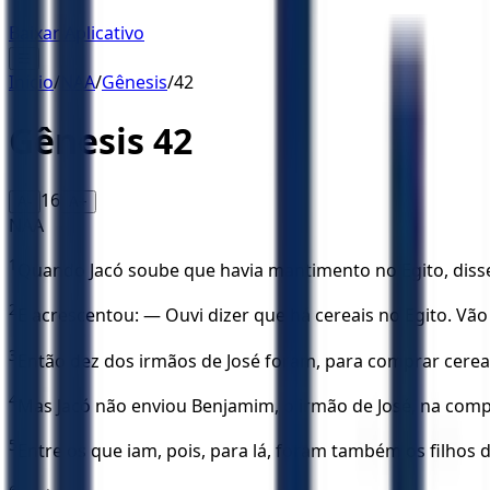
Baixar Aplicativo
☰
Início
/
NAA
/
Gênesis
/
42
Gênesis
42
16
A-
A+
NAA
1
Quando Jacó soube que havia mantimento no Egito, disse 
2
E acrescentou: — Ouvi dizer que há cereais no Egito. Vã
3
Então dez dos irmãos de José foram, para comprar cereal
4
Mas Jacó não enviou Benjamim, o irmão de José, na compa
5
Entre os que iam, pois, para lá, foram também os filhos d