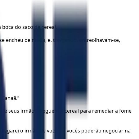
 boca do saco de cereal.
 se encheu de medo, e, tremendo, entreolhavam-se,
 Canaã.”
 de seus irmãos, peguem o cereal para remediar a fome
regarei o irmão de vocês, e vocês poderão negociar na