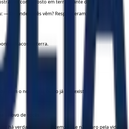
ostraram com o rosto em terra, diante dele.
tou: — De onde vocês vêm? Responderam: — Da terra de
ontos fracos da terra.
je com o nosso pai, outro já não existe.
mais novo de vocês.
se há verdade no que dizem; ou se não, juro pela vida de