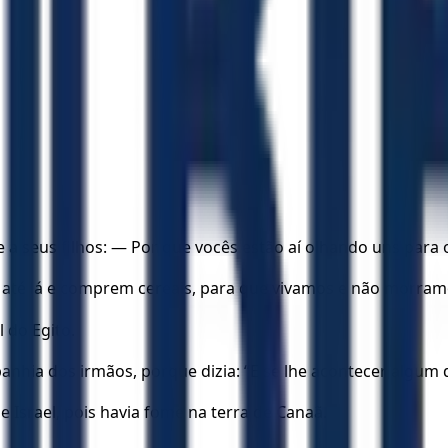
a seus filhos: — Por que vocês estão aí olhando uns para 
o até lá e comprem cereais, para que vivamos e não morram
 do Egito.
nhia dos irmãos, porque dizia: “E se lhe acontecer algum 
e Israel, pois havia fome na terra de Canaã.