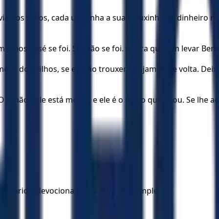
a nos sacos, cada um tinha a sua trouxinha de dinheiro no 
em filhos. José se foi. Simeão se foi. Agora querem levar B
s dois filhos, se eu não trouxer Benjamim de volta. Deixe 
 irmão dele está morto, e ele é o único que ficou. Se lhe 
los diários, devocionais e navegação completa.