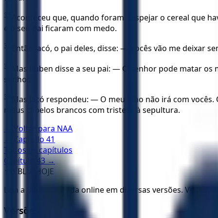
35
Aconteceu que, quando foram despejar o cereal que havi
e o seu pai ficaram com medo.
36
Então Jacó, o pai deles, disse: — Vocês vão me deixar s
37
Mas Rúben disse a seu pai: — O senhor pode matar os meu
senhor.
38
Mas Jacó respondeu: — O meu filho não irá com vocês. O
meus cabelos brancos com tristeza à sepultura.
← Voltar para
NAA
← Capítulo
41
Todos os capítulos
Capítulo
43
→
✝️
BÍBLIA HOJE
Leia a Bíblia Sagrada online em diversas versões. Versícu
Versões