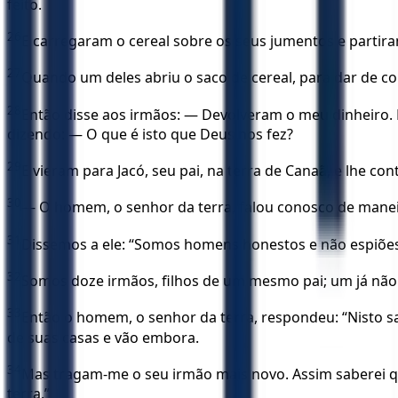
feito.
26
E carregaram o cereal sobre os seus jumentos e partira
27
Quando um deles abriu o saco de cereal, para dar de c
28
Então disse aos irmãos: — Devolveram o meu dinheiro. 
dizendo: — O que é isto que Deus nos fez?
29
E vieram para Jacó, seu pai, na terra de Canaã, e lhe co
30
— O homem, o senhor da terra, falou conosco de maneir
31
Dissemos a ele: “Somos homens honestos e não espiões
32
Somos doze irmãos, filhos de um mesmo pai; um já não e
33
Então o homem, o senhor da terra, respondeu: “Nisto 
de suas casas e vão embora.
34
Mas tragam-me o seu irmão mais novo. Assim saberei q
terra.”