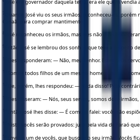
6
José era governador daquela terra; era ele quem vendia a
7
Quando José viu os seus irmãos, reconheceu-os, porém n
Canaã, para comprar mantimento.
8
José reconheceu os irmãos, mas eles não o reconhecera
9
Então José se lembrou dos sonhos que teve a respeito del
10
Eles responderam: — Não, meu senhor. Estes seus serv
11
Somos todos filhos de um mesmo homem; somos homens
12
Ele, porém, lhes respondeu: — Nada disso! Pelo contrári
13
Eles disseram: — Nós, seus servos, somos doze irmãos, 
14
Então José lhes disse: — É como já falei: vocês são espiõ
15
Nisto vocês serão provados: juro pela vida de Faraó qu
16
Enviem um de vocês, que busque o seu irmão. Vocês fica