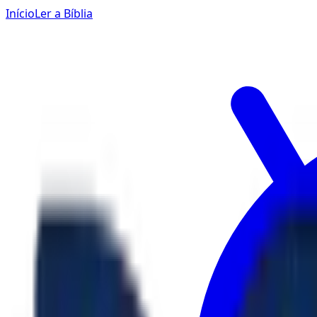
Início
Ler a Bíblia