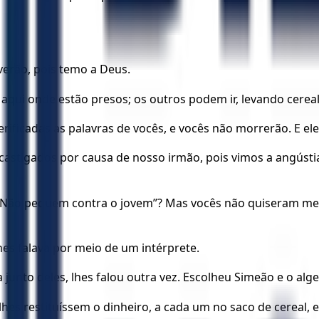
iverão, pois temo a Deus.
qui onde estão presos; os outros podem ir, levando cereal
ificadas as palavras de vocês, e vocês não morrerão. E ele
castigados por causa de nosso irmão, pois vimos a angústi
“Não pequem contra o jovem”? Mas vocês não quiseram me o
hes falava por meio de um intérprete.
a junto deles, lhes falou outra vez. Escolheu Simeão e o al
hes restituíssem o dinheiro, a cada um no saco de cereal, 