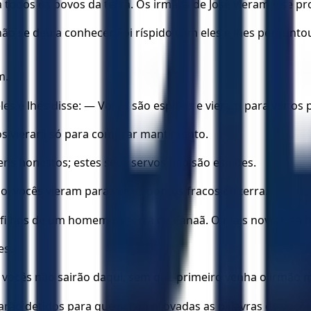
 todos os povos da terra. Os irmãos de José vieram e se pr
ão se deu a conhecer. Foi ríspido com eles e lhes pergun
m.
es e lhes disse: — Vocês são espiões e vieram para ver os p
os vieram só para comprar mantimento.
 honestos; estes seus servos não são espiões.
o, vocês vieram para ver os pontos fracos da terra.
filhos de um homem na terra de Canaã. O mais novo está ho
es.
e vocês não sairão daqui, sem que primeiro venha o irmão 
rão detidos para que sejam provadas as palavras de vocês, 