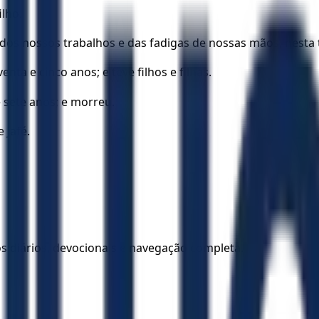
ilho.
 dos nossos trabalhos e das fadigas de nossas mãos, nest
a e cinco anos; e teve filhos e filhas.
 sete anos; e morreu.
 Jafé.
los diários, devocionais e navegação completa.