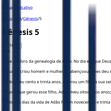
Baixar Aplicativo
☰
Início
/
NAA
/
Gênesis
/
5
Gênesis
5
16
A-
A+
NAA
1
Este é o livro da genealogia de Adão. No dia em que Deu
2
Deus os criou homem e mulher, os abençoou e lhes deu 
3
Adão viveu cento e trinta anos, e gerou um filho à sua 
4
Depois que gerou esse filho, Adão viveu oitocentos anos; e
5
Todos os dias da vida de Adão foram novecentos e trinta