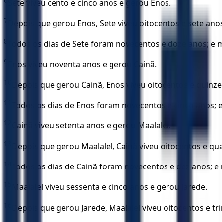
6
Sete viveu cento e cinco anos e gerou Enos.
7
Depois que gerou Enos, Sete viveu oitocentos e sete anos; 
8
Todos os dias de Sete foram novecentos e doze anos; e 
9
Enos viveu noventa anos e gerou Cainã.
10
Depois que gerou Cainã, Enos viveu oitocentos e quinze a
11
Todos os dias de Enos foram novecentos e cinco anos; 
12
Cainã viveu setenta anos e gerou Maalalel.
13
Depois que gerou Maalalel, Cainã viveu oitocentos e quar
14
Todos os dias de Cainã foram novecentos e dez anos; e
15
Maalalel viveu sessenta e cinco anos e gerou Jarede.
16
Depois que gerou Jarede, Maalalel viveu oitocentos e trint