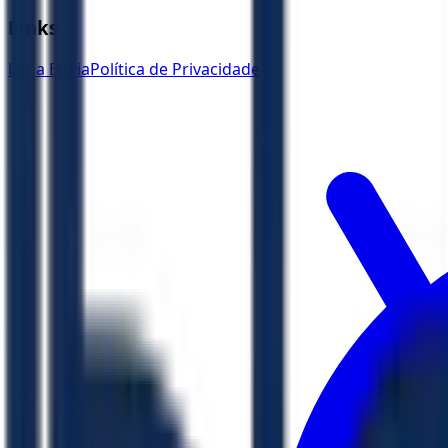
Links
Ler a Bíblia
Política de Privacidade