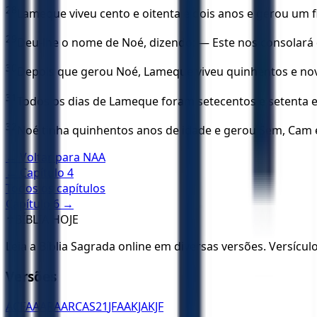
28
Lameque viveu cento e oitenta e dois anos e gerou um f
29
Deu-lhe o nome de Noé, dizendo: — Este nos consolará
30
Depois que gerou Noé, Lameque viveu quinhentos e novent
31
Todos os dias de Lameque foram setecentos e setenta e
32
Noé tinha quinhentos anos de idade e gerou Sem, Cam e
← Voltar para
NAA
← Capítulo
4
Todos os capítulos
Capítulo
6
→
✝️
BÍBLIA HOJE
Leia a Bíblia Sagrada online em diversas versões. Versícu
Versões
ACF
AA
ARA
ARC
AS21
JFAA
KJA
KJF