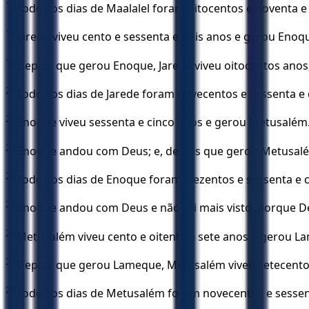
17
Todos os dias de Maalalel foram oitocentos e noventa e
18
Jarede viveu cento e sessenta e dois anos e gerou Enoq
19
Depois que gerou Enoque, Jarede viveu oitocentos anos; e
20
Todos os dias de Jarede foram novecentos e sessenta e 
21
Enoque viveu sessenta e cinco anos e gerou Metusalém
22
Enoque andou com Deus; e, depois que gerou Metusalém, 
23
Todos os dias de Enoque foram trezentos e sessenta e c
24
Enoque andou com Deus e não foi mais visto, porque Deu
25
Metusalém viveu cento e oitenta e sete anos e gerou L
26
Depois que gerou Lameque, Metusalém viveu setecentos e 
27
Todos os dias de Metusalém foram novecentos e sessen