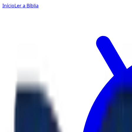
Início
Ler a Bíblia