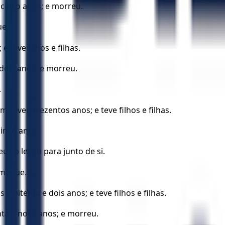
 cinco anos; e morreu.
ue.
 teve filhos e filhas.
dois anos; e morreu.
.
viveu trezentos anos; e teve filhos e filhas.
inco anos.
s o levou para junto de si.
ameque.
oitenta e dois anos; e teve filhos e filhas.
ta e nove anos; e morreu.