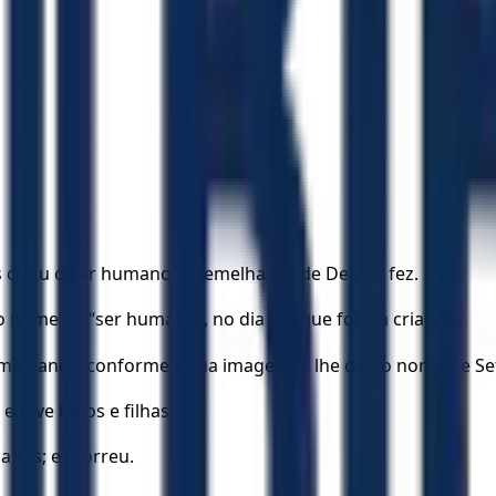
s criou o ser humano, à semelhança de Deus o fez.
o nome de “ser humano”, no dia em que foram criados.
semelhança, conforme a sua imagem, e lhe deu o nome de Se
 teve filhos e filhas.
 anos; e morreu.