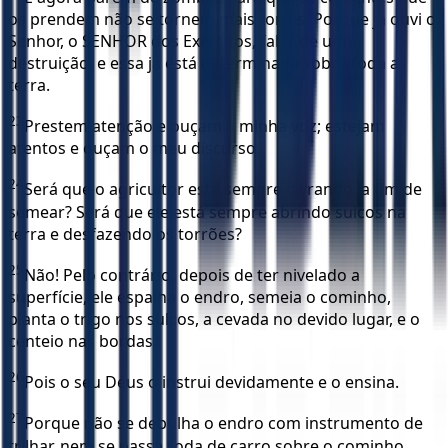
os prendem não se tornem mais fortes. Porque já ouvi o
Senhor, o SENHOR dos Exércitos, falar de uma
destruição, e essa já está determinada sobre toda a
terra.
23
Prestem atenção e ouçam a minha voz; estejam
atentos e ouçam o meu discurso.
24
Será que o agricultor está sempre lavrando, a fim de
semear? Será que ele está sempre abrindo sulcos na
terra e desfazendo os torrões?
25
Não! Pelo contrário, depois de ter nivelado a
superfície, ele espalha o endro, semeia o cominho,
planta o trigo nos sulcos, a cevada no devido lugar, e o
centeio nas bordas.
26
Pois o seu Deus o instrui devidamente e o ensina.
27
Porque não se debulha o endro com instrumento de
trilhar, nem se passa roda de carro sobre o cominho,