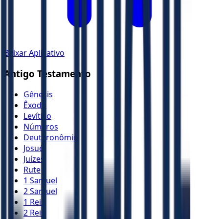
Baixar Aplicativo
Antigo Testamento
Gênesis
Êxodo
Levítico
Números
Deuteronômio
Josué
Juízes
Rute
1 Samuel
2 Samuel
1 Reis
2 Reis