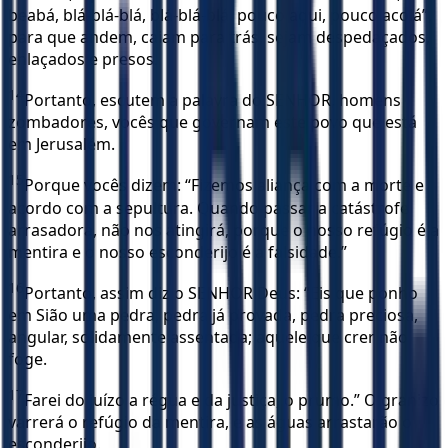
beabá, blá-blá-blá, blá-blá-blá, pouco aqui, pouco acolá”,
para que andem, caiam para trás, sejam despedaçados,
enlaçados e presos.
14
Portanto, escutem a palavra do SENHOR, homens
zombadores, vocês que governam este povo que está
em Jerusalém.
15
Porque vocês dizem: “Fizemos aliança com a morte e
acordo com a sepultura. Quando passar a catástrofe
arrasadora, não nos atingirá, porque o nosso refúgio é a
mentira e o nosso esconderijo é a falsidade.”
16
Portanto, assim diz o SENHOR Deus: “Eis que ponho
em Sião uma pedra, pedra já provada, pedra preciosa,
angular, solidamente assentada; aquele que crer não
foge.
17
Farei do juízo a régua e da justiça, o prumo.” O granizo
varrerá o refúgio da mentira, e as águas arrastarão o
esconderijo.