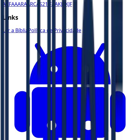
ACF
AA
ARA
ARC
AS21
JFAA
KJA
KJF
Links
Ler a Bíblia
Política de Privacidade