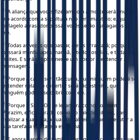
18
A aliança que vocês fizeram com a morte será anulada,
e o acordo com a sepultura não será mantido; e, quando
o flagelo arrasador passar, vocês serão esmagados por
ele.
19
Todas as vezes que passar, ele os arrastará; porque
passará manhã após manhã, e todos os dias, e todas as
noites. E será simplesmente um horror o entender a
mensagem.
20
Porque a cama será tão curta, que ninguém poderá se
estender nela; e o cobertor será tão estreito, que
ninguém poderá se cobrir com ele.
21
Porque o SENHOR se levantará como no monte
Perazim, e ficará irado como no vale de Gibeão, para
realizar a sua obra, a sua obra alheia, e para executar a
sua tarefa, a sua tarefa estranha.
22
E agora parem de zombar, para que as correntes que