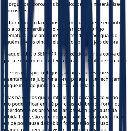
3
A orgulhosa coroa dos bêbados de Efraim será pisada
com os pés.
4
A flor murcha da gloriosa formosura que se encontra
nos altos do fertilíssimo vale será como o figo
prematuro, que amadurece antes do verão: quando
alguém põe os olhos nele, mal o apanha, já o devora.
5
Naquele dia, o SENHOR dos Exércitos será a coroa de
glória e o formoso diadema para o restante de seu povo.
6
Ele será o espírito de justiça para aqueles que se
assentam para julgar e a força para os que rechaçam o
ataque inimigo junto ao portão da cidade.
7
Mas há outros que cambaleiam por causa do vinho e
não podem ficar em pé por causa da bebida forte: os
sacerdotes e os profetas. Cambaleiam por causa da
bebida forte, são vencidos pelo vinho, não podem ficar
em pé por causa da bebida forte; estão confusos
quando recebem uma visão, tropeçam quando