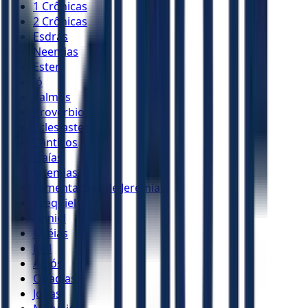
1 Crônicas
2 Crônicas
Esdras
Neemias
Ester
Jó
Salmos
Provérbios
Eclesiastes
Cânticos
Isaías
Jeremias
Lamentações de Jeremias
Ezequiel
Daniel
Oséias
Joel
Amós
Obadias
Jonas