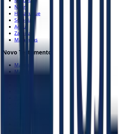
Miquéias
Naum
Habacuque
Sofonias
Ageu
Zacarias
Malaquias
Novo Testamento
Mateus
Marcos
Lucas
João
Atos
Romanos
1 Coríntios
2 Coríntios
Gálatas
Efésios
Filipenses