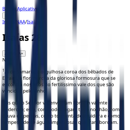
Baixar Aplicativo
☰
Início
/
NAA
/
Isaías
/
28
Isaías
28
16
A-
A+
NAA
1
Ai de Samaria, a orgulhosa coroa dos bêbados de
Efraim, a flor murcha da gloriosa formosura que se
encontra nos altos do fertilíssimo vale dos que são
vencidos pelo vinho!
2
Eis que o Senhor vai enviar um homem valente e
poderoso; este, com poder jogará tudo no chão, como
chuva de pedras, como tormenta destruidora e como
tempestade de águas impetuosas que transbordam.