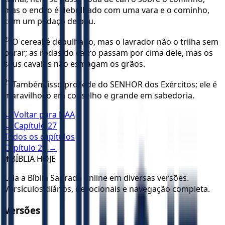
mas o endro é debulhado com uma vara e o cominho,
com um pedaço de pau.
28
O cereal é debulhado, mas o lavrador não o trilha sem
parar; as rodas do carro passam por cima dele, mas os
seus cavalos não esmagam os grãos.
29
Também isso procede do SENHOR dos Exércitos; ele é
maravilhoso em conselho e grande em sabedoria.
← Voltar para
NAA
← Capítulo
27
Todos os capítulos
Capítulo
29
→
✝️
BÍBLIA HOJE
Leia a Bíblia Sagrada online em diversas versões.
Versículos diários, devocionais e navegação completa.
Versões