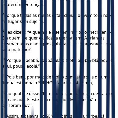
proferem sentenças.
8
Porque todas as mesas estão cheias de vômito, e não
há lugar sem sujeira.
9
Eles dizem: “A quem ele quer ensinar o conhecimento?
E a quem ele quer explicar a mensagem? A crianças
desmamadas e aos que acabaram de ser afastados do
seio materno?
10
Porque é beabá, beabá, blá-blá-blá, blá-blá-blá, pouco
aqui, pouco acolá.”
11
Pois bem, por meio de lábios zombeteiros e de uma
língua estranha o SENHOR falará a este povo,
12
ao qual ele disse: “Este é o descanso; deem descanso
ao cansado. E este é o refrigério.” Mas eles não
quiseram ouvir.
13
Assim, a palavra do SENHOR lhes será um “beabá,