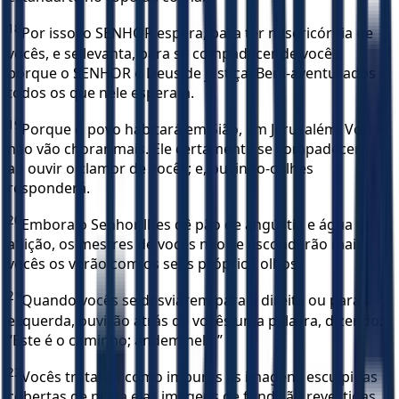
18
Por isso, o SENHOR espera, para ter misericórdia de
vocês, e se levanta, para se compadecer de vocês,
porque o SENHOR é Deus de justiça. Bem-aventurados
todos os que nele esperam.
19
Porque o povo habitará em Sião, em Jerusalém. Vocês
não vão chorar mais. Ele certamente se compadecerá,
ao ouvir o clamor de vocês; e, ouvindo-o, lhes
responderá.
20
Embora o Senhor lhes dê pão de angústia e água de
aflição, os mestres de vocês não se esconderão mais;
vocês os verão com os seus próprios olhos.
21
Quando vocês se desviarem para a direita ou para a
esquerda, ouvirão atrás de vocês uma palavra, dizendo:
“Este é o caminho; andem nele.”
22
Vocês tratarão como impuras as imagens esculpidas
cobertas de prata e as imagens de fundição revestidas