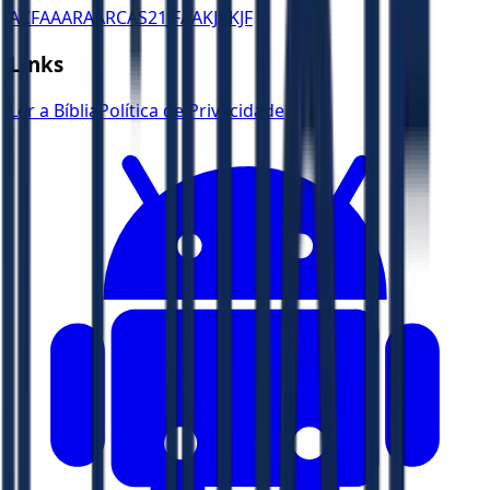
ACF
AA
ARA
ARC
AS21
JFAA
KJA
KJF
Links
Ler a Bíblia
Política de Privacidade