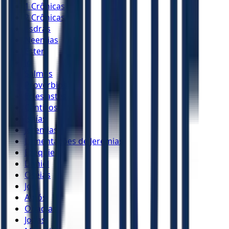
1 Crônicas
2 Crônicas
Esdras
Neemias
Ester
Jó
Salmos
Provérbios
Eclesiastes
Cânticos
Isaías
Jeremias
Lamentações de Jeremias
Ezequiel
Daniel
Oséias
Joel
Amós
Obadias
Jonas