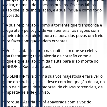
sua ira, no meio de espessas nuvens. Os seus lábios
estão cheios de indignação, e a sua língua é como fogo
devorador.
28
A sua respiração é como a torrente que transborda e
chega até o pescoço. Ele vem peneirar as nações com
peneira de destruição; porá na boca dos povos um freio
para fazer com que andem errantes.
29
Vocês cantarão como nas noites em que se celebra
uma festa santa; terão alegria de coração como a
daquele que sai ao som da flauta para ir ao monte do
SENHOR, à Rocha de Israel.
30
O SENHOR fará ouvir a sua voz majestosa e fará ver o
golpe do seu braço, que desce com indignação de ira, no
meio de chamas devoradoras, de chuvas torrenciais, de
tempestades e de granizo.
31
Porque a Assíria ficará apavorada com a voz do