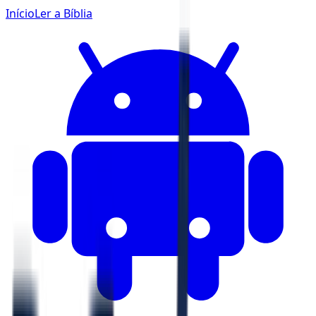
Início
Ler a Bíblia