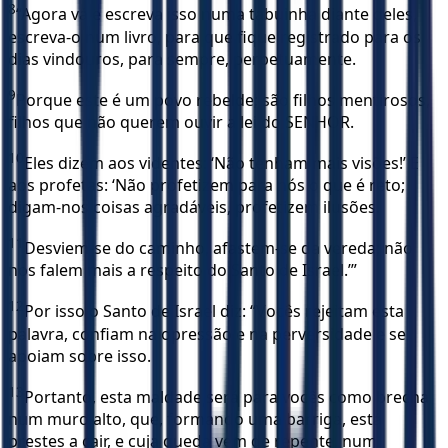
8
“Agora vá e escreva isso numa tabuinha diante deles,
escreva-o num livro, para que fique registrado para os
dias vindouros, para sempre, perpetuamente.
9
Porque este é um povo rebelde; são filhos mentirosos,
filhos que não querem ouvir a lei do SENHOR.
10
Eles dizem aos videntes: ‘Não tenham mais visões!’ E
aos profetas: ‘Não profetizem para nós o que é reto;
digam-nos coisas agradáveis, profetizem ilusões.
11
Desviem-se do caminho, afastem-se da vereda; não
nos falem mais a respeito do Santo de Israel.’”
12
Por isso o Santo de Israel diz: “Vocês rejeitam esta
palavra, confiam na opressão e na perversidade e se
apoiam sobre isso.
13
Portanto, esta maldade será para vocês como brecha
num muro alto, que, formando uma barriga, está
prestes a cair, e cuja queda vem de repente, num