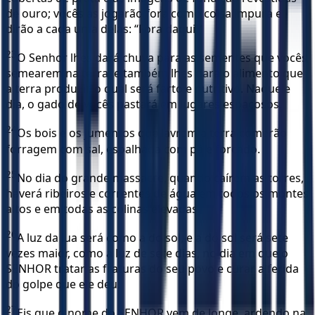
de ouro; vocês as jogarão fora como coisa impura e
dirão a cada uma delas: “Fora daqui!”
23
O Senhor lhes dará chuva para as sementes que vocês
semearem na terra, e também lhes dará o alimento que
a terra produzir, o qual será farto e nutritivo. Naquele
dia, o gado de vocês pastará em lugares espaçosos.
24
Os bois e os jumentos que lavram a terra comerão
forragem com sal, espalhada com pá e forcado.
25
No dia do grande massacre, quando caírem as torres,
haverá ribeiros e correntes de água em todos os montes
altos e em todas as colinas elevadas.
26
A luz da lua será como a do sol, e a do sol será sete
vezes maior, como a luz de sete dias, no dia em que o
SENHOR tratar as fraturas do seu povo e curar a ferida
do golpe que ele deu.
27
Eis que o nome do SENHOR vem de longe, ardendo na