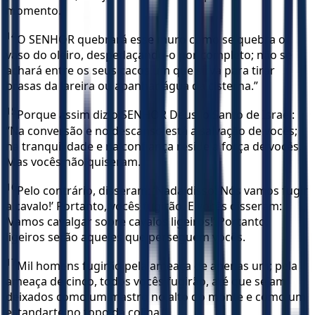
momento.
14
O SENHOR quebrará esse muro como se quebra o
vaso do oleiro, despedaçando-o por completo; não se
achará entre os seus cacos um que sirva para tirar
brasas da lareira ou apanhar água da cisterna.”
15
Porque assim diz o SENHOR Deus, o Santo de Israel:
“Na conversão e no descanso está a salvação de vocês;
na tranquilidade e na confiança reside a força de vocês.
Mas vocês não quiseram.
16
Pelo contrário, disseram: ‘Nada disso! Nós vamos fugir
a cavalo!’ Portanto, vocês fugirão. E vocês disseram:
‘Vamos cavalgar sobre cavalos ligeiros!’ Portanto,
ligeiros serão aqueles que perseguem vocês.
17
Mil homens fugirão pela ameaça de apenas um; pela
ameaça de cinco, todos vocês fugirão, até que sejam
deixados como um mastro no alto do monte e como um
estandarte no topo da colina.”