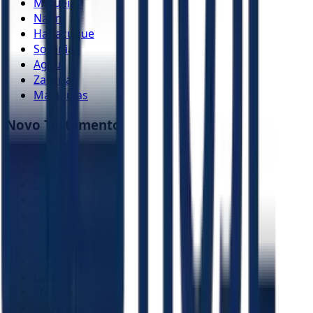
Miquéias
Naum
Habacuque
Sofonias
Ageu
Zacarias
Malaquias
Novo Testamento
Mateus
Marcos
Lucas
João
Atos
Romanos
1 Coríntios
2 Coríntios
Gálatas
Efésios
Filipenses