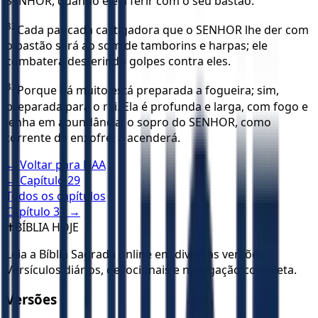
SENHOR, quando ele a ferir com o seu bastão.
32
Cada pancada castigadora que o SENHOR lhe der com
o bastão será ao som de tamborins e harpas; ele
combaterá desferindo golpes contra eles.
33
Porque há muito está preparada a fogueira; sim,
preparada para o rei. Ela é profunda e larga, com fogo e
lenha em abundância; o sopro do SENHOR, como
torrente de enxofre, a acenderá.
← Voltar para
NAA
← Capítulo
29
Todos os capítulos
Capítulo
31
→
✝️
BÍBLIA HOJE
Leia a Bíblia Sagrada online em diversas versões.
Versículos diários, devocionais e navegação completa.
Versões