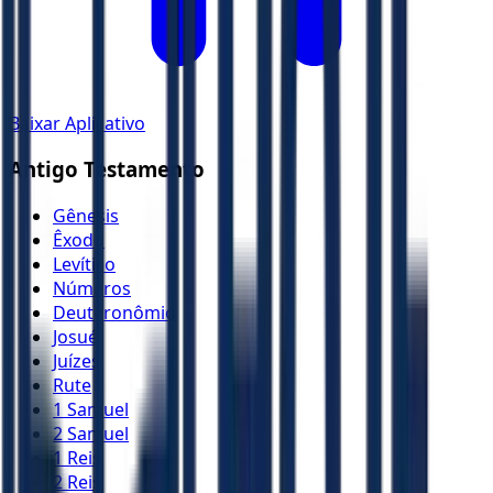
Baixar Aplicativo
Antigo Testamento
Gênesis
Êxodo
Levítico
Números
Deuteronômio
Josué
Juízes
Rute
1 Samuel
2 Samuel
1 Reis
2 Reis