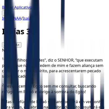
Baixar Aplicativo
☰
Início
/
NAA
/
Isaías
/
30
Isaías
30
16
A-
A+
NAA
1
“Ai dos filhos rebeldes”, diz o SENHOR, “que executam
planos que não procedem de mim e fazem aliança sem
consultar o meu Espírito, para acrescentarem pecado
sobre pecado!
2
Eles descem ao Egito sem me consultar, buscando
refúgio em Faraó e abrigo à sombra do Egito!
3
Mas o refúgio de Faraó se transformará em vergonha
para vocês, e o abrigo na sombra do Egito resultará em