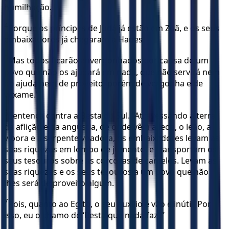
humilhação.
4
Porque os príncipes de Judá já estão em Zoã, e os seus
embaixadores já chegaram a Hanes.
5
Mas todos ficarão envergonhados por causa de um
povo que não os ajudará em nada, que não servirá nem
de ajuda nem de proveito, porém de vergonha e de
vexame.”
6
Sentença contra a Besta do Sul. “Atravessando a terra
da aflição e da angústia, de onde vêm a leoa, o leão, a
víbora e a serpente voadora, os embaixadores levam as
suas riquezas em lombo de jumento, e transportam os
seus tesouros sobre as corcovas de camelos. Levam as
suas riquezas e os seus tesouros a um povo que não
lhes será de proveito algum.
7
Pois, quanto ao Egito, o seu auxílio é vão e inútil. Por
isso, eu o chamo de ‘Besta que nada faz’.”