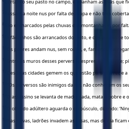
6
Cortam o seu pasto no campo, e apanham as uvas que fi
7
Passam a noite nus por falta de roupa e não têm cobertas
8
São encharcados pelas chuvas das montanhas e, por falt
9
Orfãozinhos são arrancados do peito, e dos pobres se t
10
Os pobres andam nus, sem roupa, e, famintos, carregam
11
Entre os muros desses perversos espremem o azeite; p
12
Desde as cidades gemem os que estão para morrer, e a 
13
“Os perversos são inimigos da luz, não conhecem os 
14
O assassino se levanta de madrugada, mata o pobre e o 
15
O olho do adúltero aguarda o crepúsculo, dizendo: ‘Nin
16
Nas trevas, ladrões invadem as casas, mas de dia fica