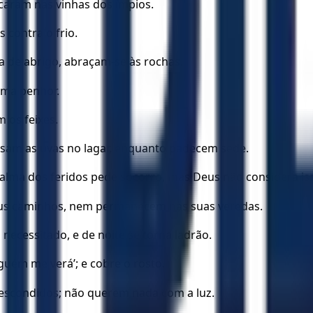
caram nas vinhas dos ímpios.
 contra o frio.
a de abrigo, abraçam-se às rochas.
oma penhor.
 os feixes.
isam as uvas no lagar, enquanto padecem sede.
alma dos feridos pede socorro, mas Deus não considera is
seus caminhos, nem permanecem nas suas veredas.
necessitado, e de noite se torna ladrão.
guém me verá’; e cobre o rosto.
m escondidos; não querem nada com a luz.