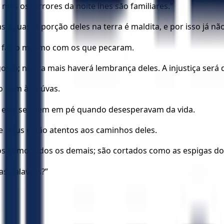
as os terrores da noite lhes são familiares.”
s águas; a porção deles na terra é maldita, e por isso já 
ra faz o mesmo com os que pecaram.
osto; nunca mais haverá lembrança deles. A injustiça ser
o bem às viúvas.
s; eles se veem em pé quando desesperavam da vida.
de Deus estão atentos aos caminhos deles.
os como todos os demais; são cortados como as espigas do 
s palavras?”