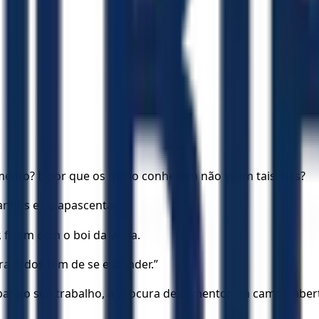
ento? E por que os que o conhecem não veem tais dias?
anhos e os apascentam.
 ficam com o boi da viúva.
ra todos têm de se esconder.”
ra o seu trabalho, à procura de alimento; em campo abert