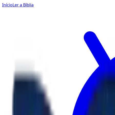
Início
Ler a Bíblia