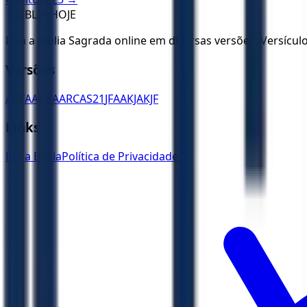
✝️
BÍBLIA HOJE
Leia a Bíblia Sagrada online em diversas versões. Versícu
Versões
ACF
AA
ARA
ARC
AS21
JFAA
KJA
KJF
Links
Ler a Bíblia
Política de Privacidade