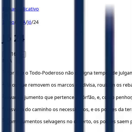
Baixar Aplicativo
☰
Início
/
NAA
/
Jó
/
24
Jó
24
16
A-
A+
NAA
1
“Por que o Todo-Poderoso não designa tempos de julgam
2
Há os que removem os marcos de divisa, roubam os reb
3
Levam o jumento que pertence ao órfão, e, como penhor,
4
Desviam do caminho os necessitados, e os pobres da ter
5
“Como jumentos selvagens no deserto, os pobres saem pa