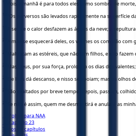
17
Pois a manhã é para todos eles como sombra de morte, m
18
“Os perversos são levados rapidamente na superfície da
19
A seca e o calor desfazem as águas da neve; a sepultu
20
A mãe se esquecerá deles, os vermes os comerão com g
21
Maltratam as estéreis, que não têm filhos, e não fazem 
22
Mas Deus, por sua força, prolonga os dias dos valente
23
Ele lhes dá descanso, e nisso se apoiam; mas os olhos 
24
São exaltados por breve tempo; depois, passam, colhid
25
Se não é assim, quem me desmentirá e anulará as minha
← Voltar para
NAA
← Capítulo
23
Todos os capítulos
Capítulo
25
→