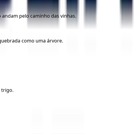
não andam pelo caminho das vinhas.
á quebrada como uma árvore.
trigo.