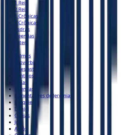
1 Reis
2 Reis
1 Crônicas
2 Crônicas
Esdras
Neemias
Ester
Jó
Salmos
Provérbios
Eclesiastes
Cânticos
Isaías
Jeremias
Lamentações de Jeremias
Ezequiel
Daniel
Oséias
Joel
Amós