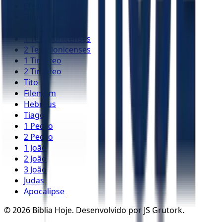
Efésios
Filipenses
Colossenses
1 Tessalonicenses
2 Tessalonicenses
1 Timóteo
2 Timóteo
Tito
Filemom
Hebreus
Tiago
1 Pedro
2 Pedro
1 João
2 João
3 João
Judas
Apocalipse
©
2026
Bíblia Hoje. Desenvolvido por JS Grutork.