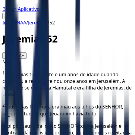
Baixar Aplicativo
☰
Início
/
NAA
/
Jeremias
/
52
Jeremias
52
16
A-
A+
NAA
1
Zedequias tinha vinte e um anos de idade quando
começou a reinar e reinou onze anos em Jerusalém. A
mãe dele se chamava Hamutal e era filha de Jeremias, de
Libna.
2
Zedequias fez o que era mau aos olhos do SENHOR,
segundo tudo o que Jeoaquim havia feito.
3
Foi por causa da ira do SENHOR contra Jerusalém e
contra Judá que isto aconteceu, a ponto de os rejeitar da