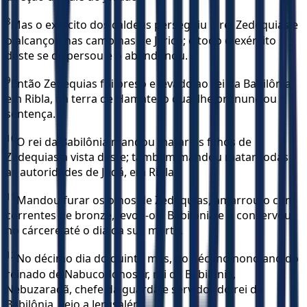
8
Mas o exército dos caldeus perseguiu o rei Zedequias e
o alcançou nas campinas de Jericó; e todo o exército
deste se dispersou e o abandonou.
9
Então Zedequias foi preso e levado ao rei da Babilônia,
em Ribla, na terra de Hamate, o qual lhe pronunciou a
sentença.
10
O rei da Babilônia mandou matar os filhos de
Zedequias à vista deste; também mandou matar todas
as autoridades de Judá, em Ribla.
11
Mandou furar os olhos de Zedequias, amarrou-o com
correntes de bronze, levou-o à Babilônia e o conservou
no cárcere até o dia da sua morte.
12
No décimo dia do quinto mês, no décimo nono ano do
reinado de Nabucodonosor, rei da Babilônia,
Nebuzaradã, chefe da guarda e servidor do rei da
Babilônia, veio a Jerusalém.