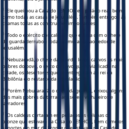
13
Ele queimou a Casa do SENHOR e o palácio real, bem
como todas as casas de Jerusalém. Também entregou às
chamas todas as construções importantes.
14
Todo o exército dos caldeus que estava com o chefe
da guarda derrubou todas as muralhas ao redor de
Jerusalém.
15
Nebuzaradã, o chefe da guarda, levou cativos os mais
pobres do povo, o resto do povo que havia ficado na
cidade, os desertores que se entregaram ao rei da
Babilônia e o restante da população.
16
Porém Nebuzaradã, o chefe da guarda, deixou alguns
dos mais pobres da terra para serem vinhateiros e
lavradores.
17
Os caldeus cortaram em pedaços as colunas de
bronze que estavam na Casa do SENHOR, bem como os
suportes e o mar de bronze que estavam na Casa do