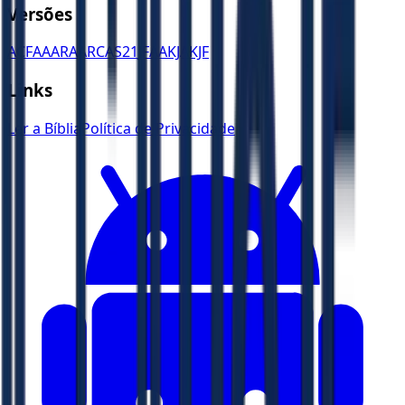
Versões
ACF
AA
ARA
ARC
AS21
JFAA
KJA
KJF
Links
Ler a Bíblia
Política de Privacidade