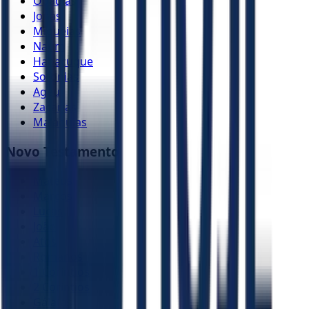
Obadias
Jonas
Miquéias
Naum
Habacuque
Sofonias
Ageu
Zacarias
Malaquias
Novo Testamento
Mateus
Marcos
Lucas
João
Atos
Romanos
1 Coríntios
2 Coríntios
Gálatas