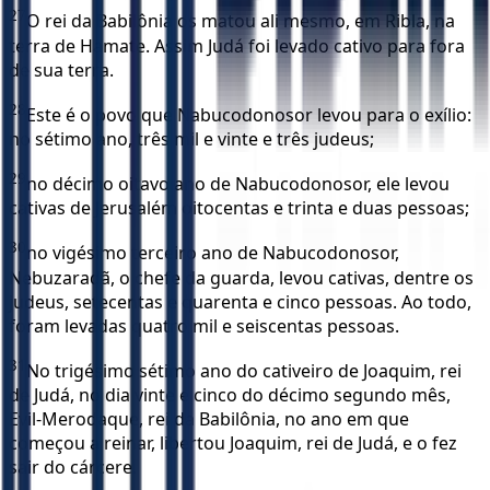
27
O rei da Babilônia os matou ali mesmo, em Ribla, na
terra de Hamate. Assim Judá foi levado cativo para fora
de sua terra.
28
Este é o povo que Nabucodonosor levou para o exílio:
no sétimo ano, três mil e vinte e três judeus;
29
no décimo oitavo ano de Nabucodonosor, ele levou
cativas de Jerusalém oitocentas e trinta e duas pessoas;
30
no vigésimo terceiro ano de Nabucodonosor,
Nebuzaradã, o chefe da guarda, levou cativas, dentre os
judeus, setecentas e quarenta e cinco pessoas. Ao todo,
foram levadas quatro mil e seiscentas pessoas.
31
No trigésimo sétimo ano do cativeiro de Joaquim, rei
de Judá, no dia vinte e cinco do décimo segundo mês,
Evil-Merodaque, rei da Babilônia, no ano em que
começou a reinar, libertou Joaquim, rei de Judá, e o fez
sair do cárcere.