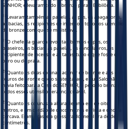
SENHOR; e levaram todo o bronze para a Babilônia.
18
Levaram também as panelas, as pás, os apagadores,
as bacias, os recipientes de incenso e todos os utensílios
de bronze, com que se ministrava.
19
O chefe da guarda levou também os copos, os
braseiros, as bacias, as panelas, os candelabros, os
recipientes de incenso e as taças, tudo o que fosse de
ouro ou de prata.
20
Quanto às duas colunas, ao mar de bronze e aos doze
touros de bronze que o sustentavam, e que Salomão
havia feito para a Casa do SENHOR, o peso do bronze de
todos esses utensílios era incalculável.
21
Quanto às colunas, a altura de uma era de oito
metros, e um cordão de cinco metros e trinta e cinco a
cercava. Eram ocas, e a grossura do metal era de dez
centímetros.