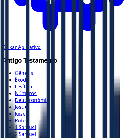
Baixar Aplicativo
Antigo Testamento
Gênesis
Êxodo
Levítico
Números
Deuteronômio
Josué
Juízes
Rute
1 Samuel
2 Samuel