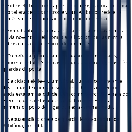
22
Sobre ela havia um capitel de bronze; a altura de cada
capitel era de dois metros e vinte. A obra de rede e as
romãs sobre o capitel ao redor eram de bronze.
23
Semelhante a esta era a outra coluna com as romãs.
Havia noventa e seis romãs aos lados; todas as romãs
sobre a obra de rede ao redor eram cem.
24
O chefe da guarda também levou cativos Seraías,
sumo sacerdote, Sofonias, segundo sacerdote, e os três
guardas da porta.
25
Da cidade ele levou um oficial, que era comandante
das tropas de guerra, e sete conselheiros do rei que
ainda estavam na cidade, bem como o escrivão-chefe do
exército, que alistava o povo da terra, e sessenta
homens do povo do lugar, que estavam na cidade.
26
Nebuzaradã, o chefe da guarda, levou-os ao rei da
Babilônia, em Ribla.