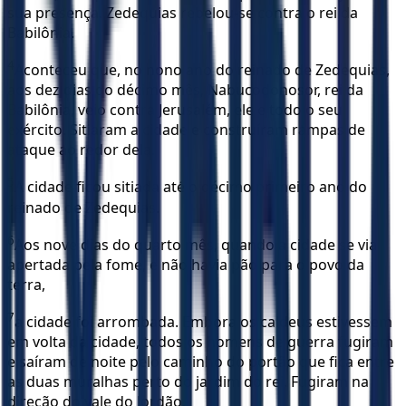
sua presença. Zedequias rebelou-se contra o rei da
Babilônia.
4
Aconteceu que, no nono ano do reinado de Zedequias,
aos dez dias do décimo mês, Nabucodonosor, rei da
Babilônia, veio contra Jerusalém, ele e todo o seu
exército. Sitiaram a cidade e construíram rampas de
ataque ao redor dela.
5
A cidade ficou sitiada até o décimo primeiro ano do
reinado de Zedequias.
6
Aos nove dias do quarto mês, quando a cidade se via
apertada pela fome, e não havia pão para o povo da
terra,
7
a cidade foi arrombada. Embora os caldeus estivessem
em volta da cidade, todos os homens de guerra fugiram
e saíram de noite pelo caminho do portão que fica entre
as duas muralhas perto do jardim do rei. Fugiram na
direção do vale do Jordão.