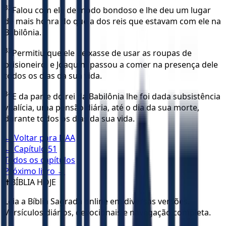
32
Falou com ele de modo bondoso e lhe deu um lugar
de mais honra do que a dos reis que estavam com ele na
Babilônia.
33
Permitiu que ele deixasse de usar as roupas de
prisioneiro, e Joaquim passou a comer na presença dele
todos os dias da sua vida.
34
E da parte do rei da Babilônia lhe foi dada subsistência
vitalícia, uma pensão diária, até o dia da sua morte,
durante todos os dias da sua vida.
← Voltar para
NAA
← Capítulo
51
Todos os capítulos
Próximo livro →
✝️
BÍBLIA HOJE
Leia a Bíblia Sagrada online em diversas versões.
Versículos diários, devocionais e navegação completa.