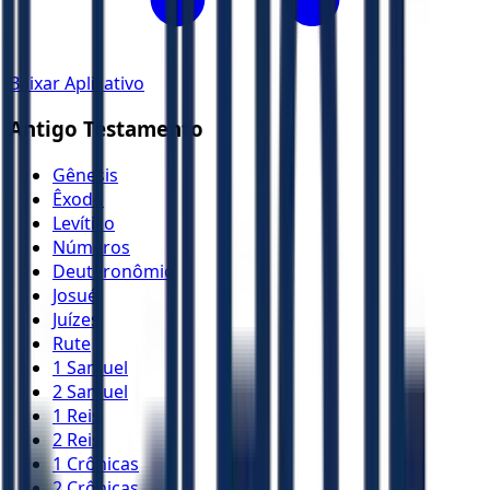
Baixar Aplicativo
Antigo Testamento
Gênesis
Êxodo
Levítico
Números
Deuteronômio
Josué
Juízes
Rute
1 Samuel
2 Samuel
1 Reis
2 Reis
1 Crônicas
2 Crônicas