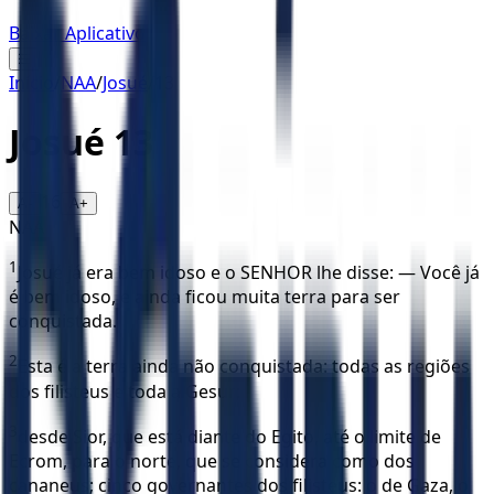
Baixar Aplicativo
☰
Início
/
NAA
/
Josué
/
13
Josué
13
16
A-
A+
NAA
1
Josué já era bem idoso e o SENHOR lhe disse: — Você já
é bem idoso, e ainda ficou muita terra para ser
conquistada.
2
Esta é a terra ainda não conquistada: todas as regiões
dos filisteus e toda a Gesur;
3
desde Sior, que está diante do Egito, até o limite de
Ecrom, para o norte, que se considera como dos
cananeus; cinco governantes dos filisteus: o de Gaza, o