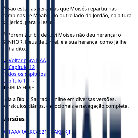
32
São estas as heranças que Moisés repartiu nas
campinas de Moabe, do outro lado do Jordão, na altura
de Jericó, para o leste.
33
Porém à tribo de Levi Moisés não deu herança; o
SENHOR, Deus de Israel, é a sua herança, como já lhe
tinha dito.
← Voltar para
NAA
← Capítulo
12
Todos os capítulos
Capítulo
14
→
✝️
BÍBLIA HOJE
Leia a Bíblia Sagrada online em diversas versões.
Versículos diários, devocionais e navegação completa.
Versões
ACF
AA
ARA
ARC
AS21
JFAA
KJA
KJF