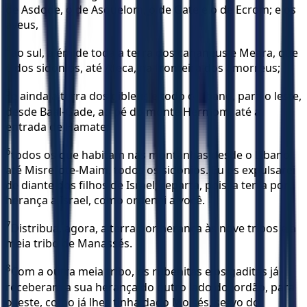
de Asdode, o de Asquelom, o de Gate e o de Ecrom; e os
aveus,
4
ao sul, além de toda a terra dos cananeus e Meara, que
é dos sidônios, até Afeca, na fronteira dos amorreus;
5
e ainda a terra dos gibleus e todo o Líbano, para o leste,
desde Baal-Gade, ao pé do monte Hermom, até a
entrada de Hamate;
6
todos os que habitam nas montanhas desde o Líbano
até Misrefote-Maim, todos os sidônios. Eu os expulsarei
de diante dos filhos de Israel; reparta, pois, a terra por
herança a Israel, como ordenei a você.
7
Distribua, agora, a terra por herança às nove tribos e à
meia tribo de Manassés.
8
Com a outra meia tribo, os rubenitas e os gaditas já
receberam a sua herança do outro lado do Jordão, para
o leste, como já lhes tinha dado Moisés, servo do