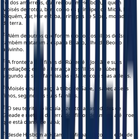
rei dos amorreus, que reinou em Hesbom, a quem
Moisés derrotou, bem como os príncipes de Midiã, Evi,
Requém, Zur, Hur e Reba, príncipes de Seom, moradores
da terra.
22
Além de outros que foram mortos, os filhos de Israel
também mataram à espada Balaão, filho de Beor, o
adivinho.
23
A fronteira dos filhos de Rúben é o Jordão e suas
imediações; esta é a herança dos filhos de Rúben,
segundo as suas famílias: as cidades com suas aldeias.
24
Moisés deu herança à tribo de Gade, a saber, a seus
filhos, segundo as suas famílias.
25
O seu território incluía Jazer, todas as cidades de
Gileade e metade da terra dos filhos de Amom, até Aroer,
que está diante de Rabá;
26
desde Hesbom até Ramate-Mispa e Betonim; e desde