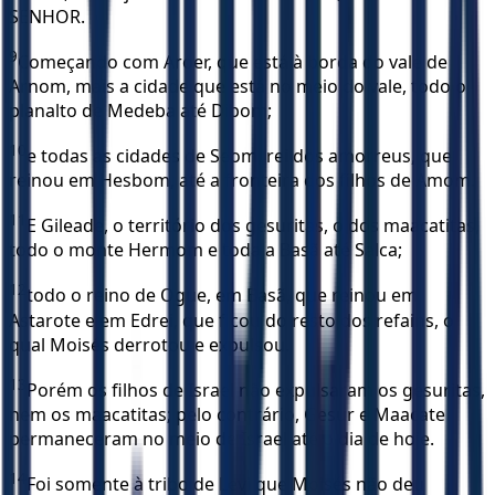
SENHOR.
9
Começando com Aroer, que está à borda do vale de
Arnom, mais a cidade que está no meio do vale, todo o
planalto de Medeba até Dibom;
10
e todas as cidades de Seom, rei dos amorreus, que
reinou em Hesbom, até a fronteira dos filhos de Amom.
11
E Gileade, o território dos gesuritas, o dos maacatitas,
todo o monte Hermom e toda a Basã até Salca;
12
todo o reino de Ogue, em Basã, que reinou em
Astarote e em Edrei, que ficou do resto dos refains, o
qual Moisés derrotou e expulsou.
13
Porém os filhos de Israel não expulsaram os gesuritas,
nem os maacatitas; pelo contrário, Gesur e Maacate
permaneceram no meio de Israel até o dia de hoje.
14
Foi somente à tribo de Levi que Moisés não deu