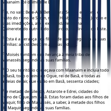
Maanaim até o limite de Debir;
27
e, no vale: Bete-Arã, Bete-Ninra, Sucote e Zafom, o
resto do reino de Seom, rei de Hesbom, mais o Jordão e
suas imediações, até a extremidade do mar de
Quinerete, do outro lado do Jordão, na direção do leste.
28
Esta é a herança dos filhos de Gade, segundo as suas
famílias: as cidades com as suas aldeias.
29
Moisés também deu herança à meia tribo de
Manassés, segundo as suas famílias.
30
O seu território começava com Maanaim e incluía todo
o Basã, todo o reino de Ogue, rei de Basã, e todas as
aldeias de Jair, que estão em Basã, sessenta cidades;
31
e metade de Gileade, Astarote e Edrei, cidades do
reino de Ogue, em Basã. Estas foram dadas aos filhos de
Maquir, filho de Manassés, a saber, à metade dos filhos
de Maquir, segundo as suas famílias.