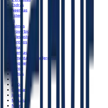
Esdras
Neemias
Ester
Jó
Salmos
Provérbios
Eclesiastes
Cânticos
Isaías
Jeremias
Lamentações de Jeremias
Ezequiel
Daniel
Oséias
Joel
Amós
Obadias
Jonas
Miquéias
Naum