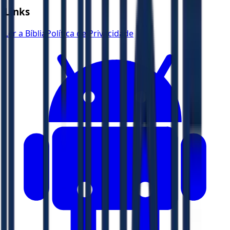
Links
Ler a Bíblia
Política de Privacidade