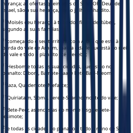
herança; as ofertas queimadas do SENHOR, Deus de
Israel, são a sua herança, como já lhe tinha dito.
15
Moisés deu herança à tribo dos filhos de Rúben,
segundo as suas famílias,
16
começando o seu território com Aroer, que está à
borda do vale de Arnom, mais a cidade que está no meio
do vale e todo o planalto até Medeba;
17
Hesbom e todas as suas cidades, que estão no
planalto: Dibom, Bamote-Baal e Bete-Baal-Meom,
18
Jaza, Quedemote, Mefaate;
19
Quiriataim, Sibma, Zerete-Saar, no monte do vale;
20
Bete-Peor, as encostas do monte Pisga e Bete-
Jesimote;
21
e todas as cidades do planalto e todo o reino de Seom,