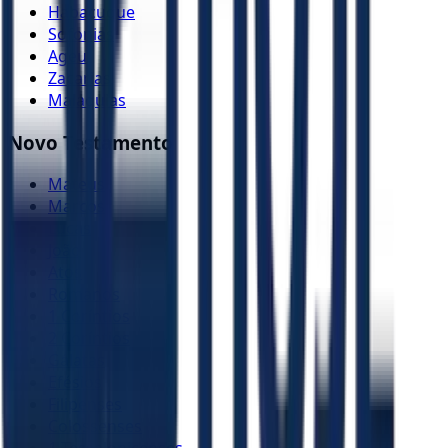
Habacuque
Sofonias
Ageu
Zacarias
Malaquias
Novo Testamento
Mateus
Marcos
Lucas
João
Atos
Romanos
1 Coríntios
2 Coríntios
Gálatas
Efésios
Filipenses
Colossenses