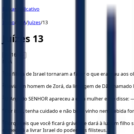
Baixar Aplicativo
☰
Início
/
NAA
/
Juízes
/
13
Juízes
13
16
A-
A+
NAA
1
Os filhos de Israel tornaram a fazer o que era mau aos 
2
Havia um homem de Zorá, da linhagem de Dã, chamado Man
3
O Anjo do SENHOR apareceu a essa mulher e lhe disse: — Ei
4
Por isso, tenha cuidado e não beba vinho nem bebida f
5
Porque eis que você ficará grávida e dará à luz um filh
começará a livrar Israel do poder dos filisteus.