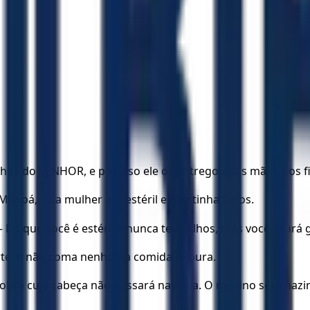
olhos do SENHOR, e por isso ele os entregou nas mãos dos f
oá, cuja mulher era estéril e não tinha filhos.
s que você é estéril e nunca teve filhos, mas você ficará g
orte, e não coma nenhuma comida impura.
o sobre cuja cabeça não passará navalha. O menino será naz