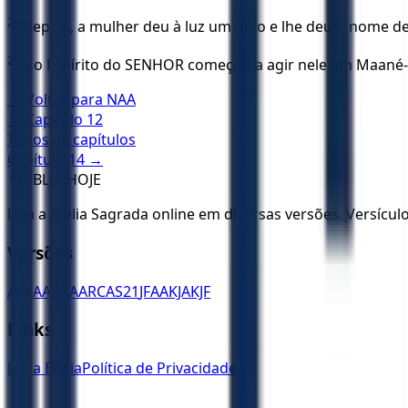
24
Depois, a mulher deu à luz um filho e lhe deu o nome 
25
E o Espírito do SENHOR começou a agir nele em Maané-D
← Voltar para
NAA
← Capítulo
12
Todos os capítulos
Capítulo
14
→
✝️
BÍBLIA HOJE
Leia a Bíblia Sagrada online em diversas versões. Versícu
Versões
ACF
AA
ARA
ARC
AS21
JFAA
KJA
KJF
Links
Ler a Bíblia
Política de Privacidade