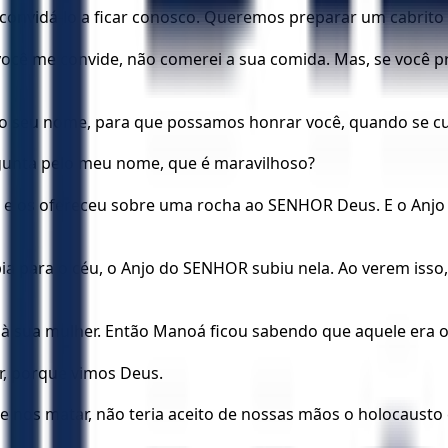
onvidá-lo a ficar conosco. Queremos preparar um cabrito 
cê me convide, não comerei a sua comida. Mas, se você p
 seu nome, para que possamos honrar você, quando se cum
unta pelo meu nome, que é maravilhoso?
s e os ofereceu sobre uma rocha ao SENHOR Deus. E o Anj
ia para o céu, o Anjo do SENHOR subiu nela. Ao verem iss
 sua mulher. Então Manoá ficou sabendo que aquele era 
, porque vimos Deus.
os matar, não teria aceito de nossas mãos o holocausto e 