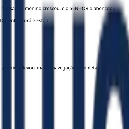
de Sansão. O menino cresceu, e o SENHOR o abençoou.
ã, entre Zorá e Estaol.
los diários, devocionais e navegação completa.