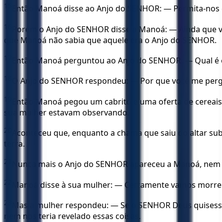
15
Então Manoá disse ao Anjo do SENHOR: — Permita-nos c
16
Porém o Anjo do SENHOR disse a Manoá: — Ainda que vo
que Manoá não sabia que aquele era o Anjo do SENHOR.
17
Então Manoá perguntou ao Anjo do SENHOR: — Qual é o
18
O Anjo do SENHOR respondeu: — Por que você me perg
19
Então Manoá pegou um cabrito e uma oferta de cereai
sua mulher estavam observando.
20
Aconteceu que, enquanto a chama que saiu do altar sub
terra.
21
Nunca mais o Anjo do SENHOR apareceu a Manoá, nem à
22
Manoá disse à sua mulher: — Certamente vamos morrer
23
Mas a mulher respondeu: — Se o SENHOR Deus quisesse n
nem nos teria revelado essas coisas.