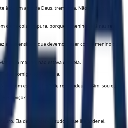
nte à de um anjo de Deus, tremenda. Não perguntei de
, nem coma coisa impura, porque o menino será nazireu
ez e nos ensine o que devemos fazer com o menino que
Manoá, o marido, não estava com ela.
e falou comigo no outro dia.
alou com esta mulher? Ele respondeu: — Sim, sou eu.
seu serviço?
puro. Ela deve observar tudo o que lhe ordenei.