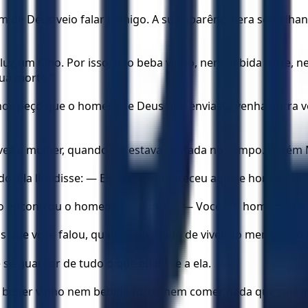
m de Deus veio falar comigo. A sua aparência era semelha
à luz um filho. Por isso, não beba vinho, nem bebida forte
ua morte.”
r, peço que o homem de Deus que enviaste venha outra v
 vez à mulher, quando ela estava sentada no campo. Porém 
ido. Ela lhe disse: — Eis que me apareceu aquele homem qu
do encontrou o homem, perguntou: — Você é o homem que f
que você falou, qual será o modo de viver do menino e o 
e guardar de tudo o que eu disse a ela.
beber vinho nem bebida forte, nem comer nada que seja im