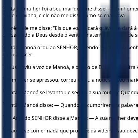
6
Então a mulher foi a seu marido e lhe disse: — Um home
onde ele vinha, e ele não me disse como se chamava.
7
Porém ele me disse: “Eis que você ficará grávida e dará 
consagrado a Deus desde o ventre materno até o dia de s
8
Então Manoá orou ao SENHOR, dizendo: — Ah! Meu Senho
há de nascer.
9
Deus ouviu a voz de Manoá, e o Anjo de Deus veio outra
10
A mulher se apressou, correu e deu a notícia a seu mar
11
Então Manoá se levantou e seguiu a sua mulher. Quan
12
Então Manoá disse: — Quando se cumprirem as palavras 
13
O Anjo do SENHOR disse a Manoá: — A sua mulher deve s
14
Não deve comer nada que procede da videira. Não deve 