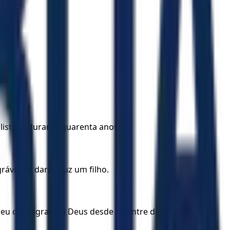
ilisteus durante quarenta anos.
rávida e dará à luz um filho.
ireu consagrado a Deus desde o ventre de sua mãe, e ele