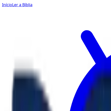
Início
Ler a Bíblia