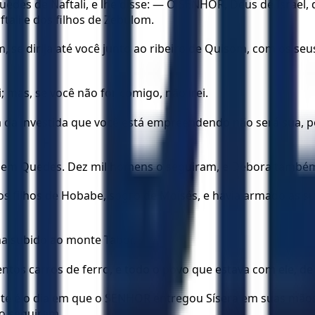
des de Naftali, e lhe disse: — O SENHOR, Deus de Israel,
tali e dos filhos de Zebulom.
, se dirija até você junto ao ribeiro de Quisom, com os seu
; mas, se você não for comigo, não irei.
a da investida que você está empreendendo não será sua,
i em Quedes. Dez mil homens o seguiram, e Débora também
os filhos de Hobabe, sogro de Moisés, e havia armado as su
ha subido ao monte Tabor.
ntos carros de ferro, e todo o povo que estava com ele, d
ste é o dia em que o SENHOR entregou Sísera em suas mãos
o seguiram.