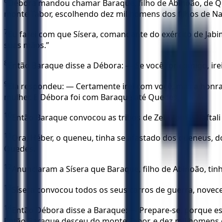
6
Débora mandou chamar Baraque, filho de Abinoão, de Que
monte Tabor, escolhendo dez mil homens dos filhos de Naf
7
Eu farei com que Sísera, comandante do exército de Jabim
suas mãos.”
8
Então Baraque disse a Débora: — Se você for comigo, irei
9
Ela respondeu: — Certamente irei com você, mas a honr
mulher. E Débora foi com Baraque até Quedes.
10
Então Baraque convocou as tribos de Zebulom e Naftal
11
Ora, Héber, o queneu, tinha se afastado dos queneus, d
Quedes.
12
Anunciaram a Sísera que Baraque, filho de Abinoão, tin
13
Sísera convocou todos os seus carros de guerra, novece
14
Então Débora disse a Baraque: — Prepare-se, porque e
Então Baraque desceu do monte Tabor, e dez mil homens 