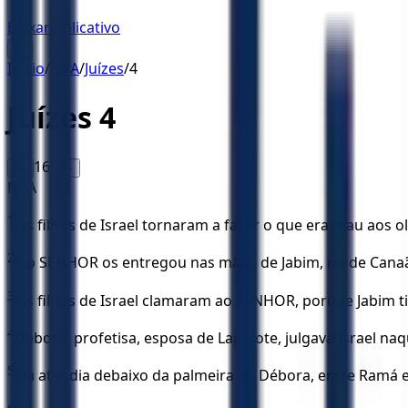
Baixar Aplicativo
☰
Início
/
NAA
/
Juízes
/
4
Juízes
4
16
A-
A+
NAA
1
Os filhos de Israel tornaram a fazer o que era mau aos
2
E o SENHOR os entregou nas mãos de Jabim, rei de Cana
3
Os filhos de Israel clamaram ao SENHOR, porque Jabim tin
4
Débora, profetisa, esposa de Lapidote, julgava Israel na
5
Ela atendia debaixo da palmeira de Débora, entre Ramá e 