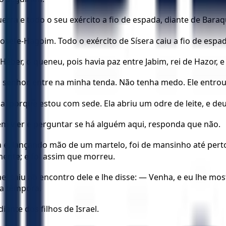
rra e todo o seu exército a fio de espada, diante de Baraque
rosete-Hagoim. Todo o exército de Sísera caiu a fio de esp
Héber, o queneu, pois havia paz entre Jabim, rei de Hazor, 
eu senhor, entre na minha tenda. Não tenha medo. Ele entrou 
a, porque estou com sede. Ela abriu um odre de leite, e de
uém vier e perguntar se há alguém aqui, responda que não.
 e, lançando mão de um martelo, foi de mansinho até perto
mente; e foi assim que morreu.
el saiu ao encontro dele e lhe disse: — Venha, e eu lhe mo
na têmpora.
iante dos filhos de Israel.