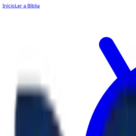
Início
Ler a Bíblia