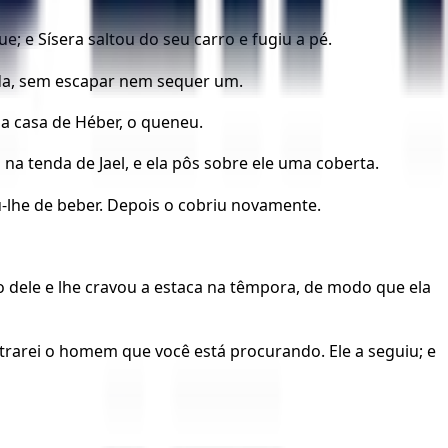
; e Sísera saltou do seu carro e fugiu a pé.
ada, sem escapar nem sequer um.
e a casa de Héber, o queneu.
na tenda de Jael, e ela pôs sobre ele uma coberta.
u-lhe de beber. Depois o cobriu novamente.
 dele e lhe cravou a estaca na têmpora, de modo que ela
strarei o homem que você está procurando. Ele a seguiu; e