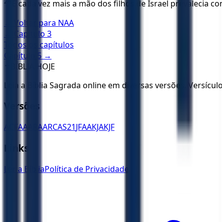
24
E cada vez mais a mão dos filhos de Israel prevalecia co
← Voltar para
NAA
← Capítulo
3
Todos os capítulos
Capítulo
5
→
✝️
BÍBLIA HOJE
Leia a Bíblia Sagrada online em diversas versões. Versícu
Versões
ACF
AA
ARA
ARC
AS21
JFAA
KJA
KJF
Links
Ler a Bíblia
Política de Privacidade