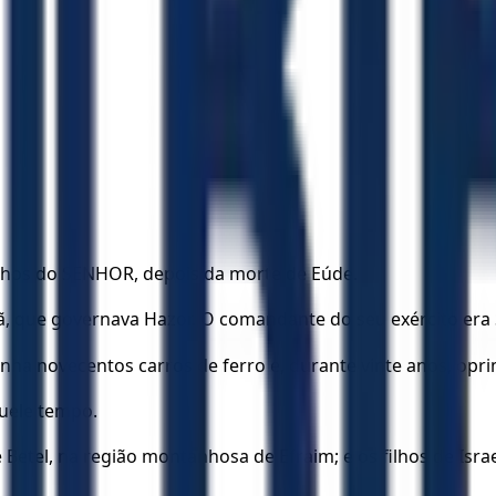
 olhos do SENHOR, depois da morte de Eúde.
ã, que governava Hazor. O comandante do seu exército er
ha novecentos carros de ferro e, durante vinte anos, oprim
quele tempo.
Betel, na região montanhosa de Efraim; e os filhos de Israe