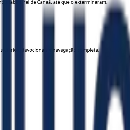
ntra Jabim, rei de Canaã, até que o exterminaram.
los diários, devocionais e navegação completa.