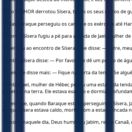
15
E o SENHOR derrotou Sísera, todos os seus carros de gue
16
Mas Baraque perseguiu os carros e os exércitos até Ha
17
Porém Sísera fugiu a pé para a tenda de Jael, mulher de 
18
Jael saiu ao encontro de Sísera e lhe disse: — Entre, m
19
Então Sísera disse: — Por favor, me dê um pouco de águ
20
E ele lhe disse mais: — Fique na porta da tenda. Se alg
21
Então Jael, mulher de Héber, pegou uma estaca da tenda
penetrou na terra. Ele estava exausto e dormia profunda
22
E eis que, quando Baraque estava perseguindo Sísera, Ja
eis que Sísera estava caído, morto, com a estaca fincada 
23
Assim, naquele dia, Deus humilhou Jabim, rei de Canaã, d