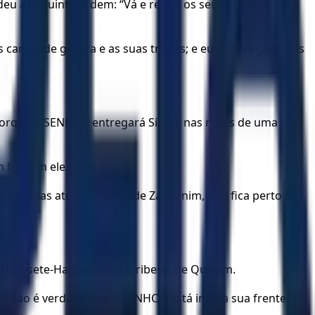
 deu a seguinte ordem: “Vá e reúna os seus homens no
s carros de guerra e as suas tropas; e eu o entregarei nas
 porque o SENHOR entregará Sísera nas mãos de uma
 foi com ele.
as tendas até o carvalho de Zaananim, que fica perto de
e Harosete-Hagoim para o ribeiro de Quisom.
. Não é verdade que o SENHOR está indo à sua frente?