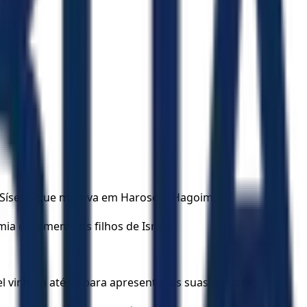
a Sísera, que morava em Harosete-Hagoim.
ia duramente os filhos de Israel.
l vinham até ali para apresentar as suas questões.