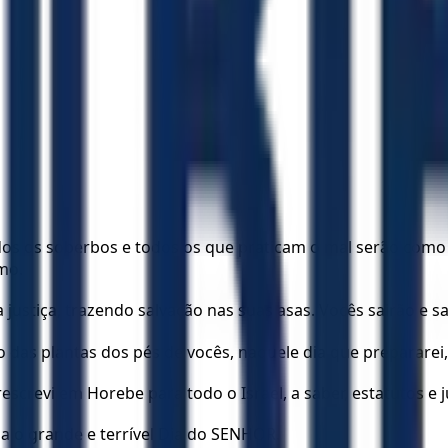
os os soberbos e todos os que praticam o mal serão como 
mo.
stiça, trazendo salvação nas suas asas. Vocês sairão e sa
xo das plantas dos pés de vocês, naquele dia que prepararei
screvi em Horebe para todo o Israel, a saber, estatutos e j
ha o grande e terrível Dia do SENHOR.