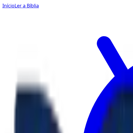
Início
Ler a Bíblia