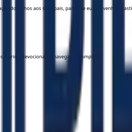
ração dos filhos aos seus pais, para que eu não venha e cas
los diários, devocionais e navegação completa.