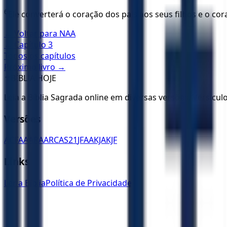
6
Ele converterá o coração dos pais aos seus filhos e o co
← Voltar para
NAA
← Capítulo
3
Todos os capítulos
Próximo livro →
✝️
BÍBLIA HOJE
Leia a Bíblia Sagrada online em diversas versões. Versícu
Versões
ACF
AA
ARA
ARC
AS21
JFAA
KJA
KJF
Links
Ler a Bíblia
Política de Privacidade