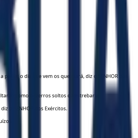
a palha; o dia que vem os queimará, diz o SENHOR dos
ltarão como bezerros soltos da estrebaria.
, diz o SENHOR dos Exércitos.
uízos.