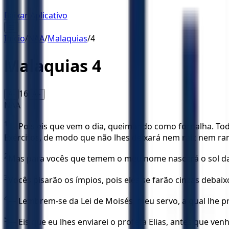
Baixar Aplicativo
☰
Início
/
NAA
/
Malaquias
/
4
Malaquias
4
16
A-
A+
NAA
1
— Pois eis que vem o dia, queimando como fornalha. Tod
Exércitos, de modo que não lhes deixará nem raiz nem ra
2
Mas para vocês que temem o meu nome nascerá o sol da ju
3
Vocês pisarão os ímpios, pois eles se farão cinzas debai
4
— Lembrem-se da Lei de Moisés, meu servo, a qual lhe pre
5
— Eis que eu lhes enviarei o profeta Elias, antes que ven