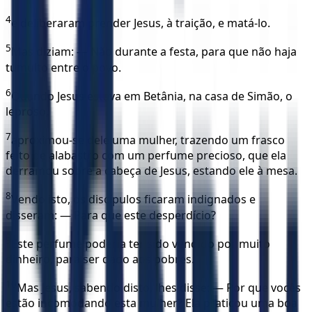
4
e deliberaram prender Jesus, à traição, e matá-lo.
5
Mas diziam: — Não durante a festa, para que não haja
tumulto entre o povo.
6
Quando Jesus estava em Betânia, na casa de Simão, o
leproso,
7
aproximou-se dele uma mulher, trazendo um frasco
feito de alabastro com um perfume precioso, que ela
derramou sobre a cabeça de Jesus, estando ele à mesa.
8
Vendo isto, os discípulos ficaram indignados e
disseram: — Para que este desperdício?
9
Este perfume poderia ter sido vendido por muito
dinheiro, para ser dado aos pobres.
10
Mas Jesus, sabendo disto, lhes disse: — Por que vocês
estão incomodando esta mulher? Ela praticou uma boa