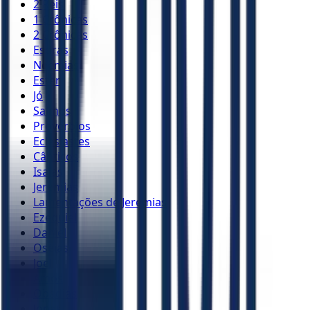
2 Reis
1 Crônicas
2 Crônicas
Esdras
Neemias
Ester
Jó
Salmos
Provérbios
Eclesiastes
Cânticos
Isaías
Jeremias
Lamentações de Jeremias
Ezequiel
Daniel
Oséias
Joel
Amós
Obadias
Jonas