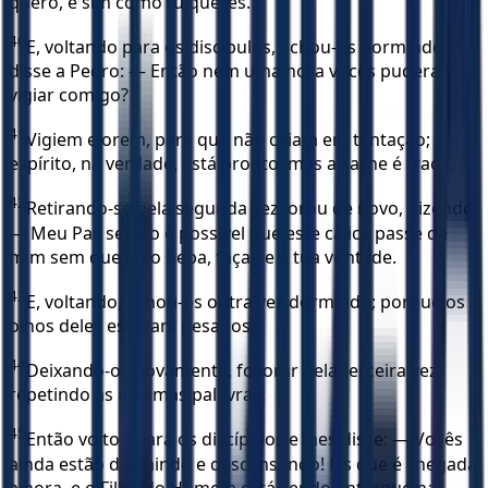
quero, e sim como tu queres.
40
E, voltando para os discípulos, achou-os dormindo. E
disse a Pedro: — Então nem uma hora vocês puderam
vigiar comigo?
41
Vigiem e orem, para que não caiam em tentação; o
espírito, na verdade, está pronto, mas a carne é fraca.
42
Retirando-se pela segunda vez, orou de novo, dizendo:
— Meu Pai, se não é possível que este cálice passe de
mim sem que eu o beba, faça-se a tua vontade.
43
E, voltando, achou-os outra vez dormindo; porque os
olhos deles estavam pesados.
44
Deixando-os novamente, foi orar pela terceira vez,
repetindo as mesmas palavras.
45
Então voltou para os discípulos e lhes disse: — Vocês
ainda estão dormindo e descansando! Eis que é chegada
a hora, e o Filho do Homem está sendo entregue nas