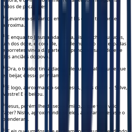
mãos de pecadores.
46
Levantem-se, vamos embora! Eis que o traidor se
aproxima.
47
E enquanto Jesus ainda falava, eis que chegou Judas,
um dos doze, e, com ele, grande multidão com espadas
e porretes, vinda da parte dos principais sacerdotes e
dos anciãos do povo.
48
Ora, o traidor tinha dado a eles um sinal: “Aquele que
eu beijar, é esse; prendam-no.”
49
E logo, aproximando-se de Jesus, Judas disse: — Salve,
Mestre! E o beijou.
50
Jesus, porém, lhe disse: — Amigo, o que você veio
fazer? Nisto, aproximando-se eles, agarraram Jesus e o
prenderam.
51
E eis que um dos que estavam com Jesus, estendendo