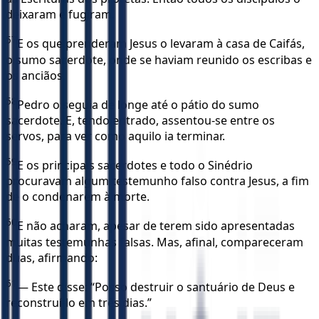
deixaram e fugiram.
57
E os que prenderam Jesus o levaram à casa de Caifás,
o sumo sacerdote, onde se haviam reunido os escribas e
os anciãos.
58
Pedro o seguia de longe até o pátio do sumo
sacerdote. E, tendo entrado, assentou-se entre os
servos, para ver como aquilo ia terminar.
59
E os principais sacerdotes e todo o Sinédrio
procuravam algum testemunho falso contra Jesus, a fim
de o condenarem à morte.
60
E não acharam, apesar de terem sido apresentadas
muitas testemunhas falsas. Mas, afinal, compareceram
duas, afirmando:
61
— Este disse: “Posso destruir o santuário de Deus e
reconstruí-lo em três dias.”