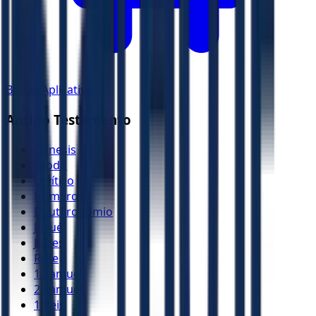
Baixar Aplicativo
Antigo Testamento
Gênesis
Êxodo
Levítico
Números
Deuteronômio
Josué
Juízes
Rute
1 Samuel
2 Samuel
1 Reis