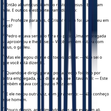
67
Então alguns cuspiram no rosto de Jesus e bateram
nele. E outros o esbofeteavam, dizendo:
68
— Profetize para nós, ó Cristo! Quem foi que bateu em
você?
69
Pedro estava sentado fora no pátio. Uma empregada
se aproximou e lhe disse: — Você também estava com
Jesus, o galileu.
70
Mas ele negou diante de todos e disse: — Não sei o
que você está dizendo.
71
Quando se dirigia para a porta, Pedro foi visto por
outra empregada, que disse aos que estavam ali: — Este
também estava com Jesus, o Nazareno.
72
E ele negou outra vez, com juramento: — Não conheço
esse homem.
73
Pouco depois, aproximando-se os que estavam ali,