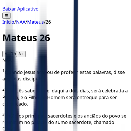
Baixar Aplicativo
☰
Início
/
NAA
/
Mateus
/
26
Mateus
26
16
A-
A+
NAA
1
Quando Jesus acabou de proferir estas palavras, disse
aos seus discípulos:
2
— Vocês sabem que, daqui a dois dias, será celebrada a
Páscoa, e o Filho do Homem será entregue para ser
crucificado.
3
Então os principais sacerdotes e os anciãos do povo se
reuniram no palácio do sumo sacerdote, chamado
Caifás,