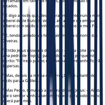
derramado em favor de muitos, para remissão de
pecados.
29
E digo a vocês que, desta hora em diante, nunca mais
beberei deste fruto da videira, até aquele dia em que
beberei com vocês o vinho novo, no Reino de meu Pai.
30
E, tendo cantado um hino, saíram para o monte das
Oliveiras.
31
Então Jesus disse aos discípulos: — Esta noite serei
uma pedra de tropeço para todos vocês, porque está
escrito: “Ferirei o pastor, e as ovelhas do rebanho ficarão
dispersas.”
32
Mas, depois da minha ressurreição, irei adiante de
vocês para a Galileia.
33
Mas Pedro, tomando a palavra, disse a Jesus: — Ainda
que o senhor venha a ser um tropeço para todos, nunca
o será para mim.