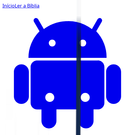
Início
Ler a Bíblia