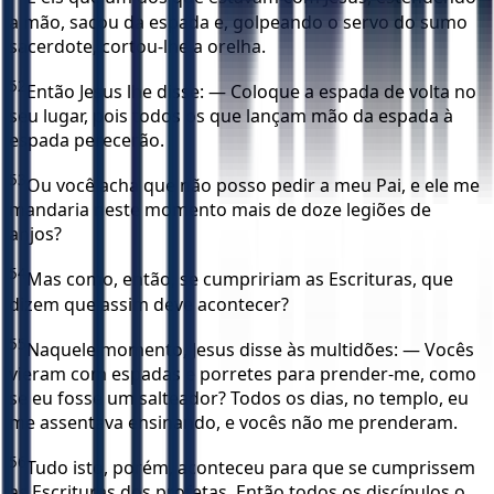
a mão, sacou da espada e, golpeando o servo do sumo
sacerdote, cortou-lhe a orelha.
52
Então Jesus lhe disse: — Coloque a espada de volta no
seu lugar, pois todos os que lançam mão da espada à
espada perecerão.
53
Ou você acha que não posso pedir a meu Pai, e ele me
mandaria neste momento mais de doze legiões de
anjos?
54
Mas como, então, se cumpririam as Escrituras, que
dizem que assim deve acontecer?
55
Naquele momento, Jesus disse às multidões: — Vocês
vieram com espadas e porretes para prender-me, como
se eu fosse um salteador? Todos os dias, no templo, eu
me assentava ensinando, e vocês não me prenderam.
56
Tudo isto, porém, aconteceu para que se cumprissem
as Escrituras dos profetas. Então todos os discípulos o