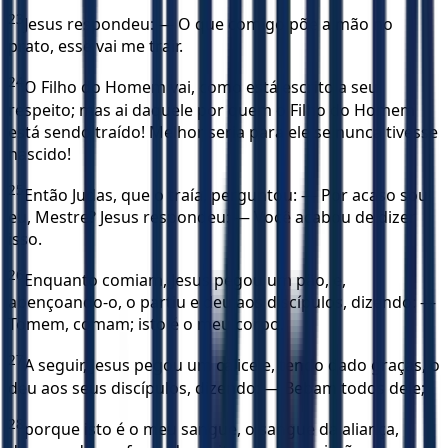
23
Jesus respondeu: — O que comigo põe a mão no
prato, esse vai me trair.
24
O Filho do Homem vai, como está escrito a seu
respeito; mas ai daquele por quem o Filho do Homem
está sendo traído! Melhor seria para ele se nunca tivesse
nascido!
25
Então Judas, que o traía, perguntou: — Por acaso sou
eu, Mestre? Jesus respondeu: — Você acabou de dizer
isso.
26
Enquanto comiam, Jesus pegou um pão, e,
abençoando-o, o partiu e deu aos discípulos, dizendo: —
Tomem, comam; isto é o meu corpo.
27
A seguir, Jesus pegou um cálice e, tendo dado graças, o
deu aos seus discípulos, dizendo: — Bebam todos dele;
28
porque isto é o meu sangue, o sangue da aliança,