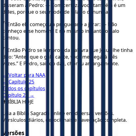
disseram a Pedro: — Com certeza você também é um
deles, porque o seu modo de falar o denuncia.
74
Então ele começou a praguejar e a jurar: — Não
conheço esse homem! E no mesmo instante o galo
cantou.
75
Então Pedro se lembrou da palavra que Jesus lhe tinha
dito: “Antes que o galo cante, você me negará três
vezes.” E Pedro, saindo dali, chorou amargamente.
← Voltar para
NAA
← Capítulo
25
Todos os capítulos
Capítulo
27
→
✝️
BÍBLIA HOJE
Leia a Bíblia Sagrada online em diversas versões.
Versículos diários, devocionais e navegação completa.
Versões