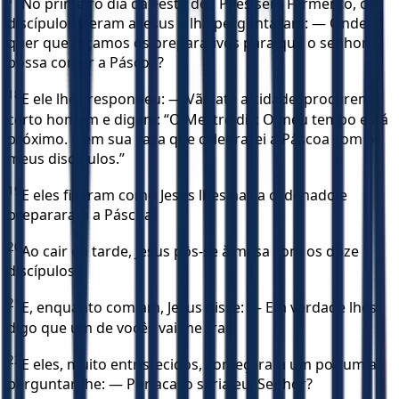
No primeiro dia da Festa dos Pães sem Fermento, os
discípulos vieram a Jesus e lhe perguntaram: — Onde
quer que façamos os preparativos para que o senhor
possa comer a Páscoa?
18
E ele lhes respondeu: — Vão até a cidade, procurem
certo homem e digam: “O Mestre diz: O meu tempo está
próximo. É em sua casa que celebrarei a Páscoa com os
meus discípulos.”
19
E eles fizeram como Jesus lhes havia ordenado e
prepararam a Páscoa.
20
Ao cair da tarde, Jesus pôs-se à mesa com os doze
discípulos.
21
E, enquanto comiam, Jesus disse: — Em verdade lhes
digo que um de vocês vai me trair.
22
E eles, muito entristecidos, começaram um por um a
perguntar-lhe: — Por acaso seria eu, Senhor?