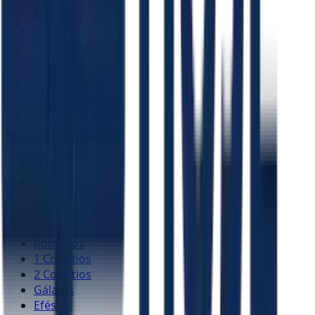
Miquéias
Naum
Habacuque
Sofonias
Ageu
Zacarias
Malaquias
Novo Testamento
Mateus
Marcos
Lucas
João
Atos
Romanos
1 Coríntios
2 Coríntios
Gálatas
Efésios