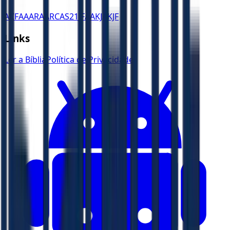
ACF
AA
ARA
ARC
AS21
JFAA
KJA
KJF
Links
Ler a Bíblia
Política de Privacidade