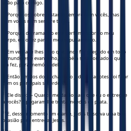
ação para comigo.
11
Porque os pobres estarão sempre com vocês, mas a
mim vocês nem sempre terão.
12
Porque, derramando este perfume sobre o meu
corpo, ela o fez para o meu sepultamento.
13
Em verdade lhes digo que, onde for pregado em todo
o mundo este evangelho, também será contado o que
ela fez, para memória dela.
14
Então um dos doze, chamado Judas Iscariotes, foi falar
com os principais sacerdotes.
15
Ele disse: — Quanto me darão para que eu o entregue
a vocês? E pagaram-lhe trinta moedas de prata.
16
E, desse momento em diante, Judas buscava uma boa
ocasião para entregar Jesus.
17