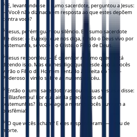
62
E, levantando-se o sumo sacerdote, perguntou a Jesus:
— Você não diz nada em resposta ao que estes depõem
contra você?
63
Jesus, porém, guardou silêncio. E o sumo sacerdote
lhe disse: — Eu exijo que nos diga, tendo o Deus vivo por
testemunha, se você é o Cristo, o Filho de Deus.
64
Jesus respondeu: — É o senhor mesmo quem está
dizendo isso. Mas eu lhes digo que, desde agora, vocês
verão o Filho do Homem sentado à direita do Todo-
Poderoso e vindo sobre as nuvens do céu.
65
Então o sumo sacerdote rasgou as suas vestes e disse:
— Blasfemou! Por que ainda precisamos de
testemunhas? Eis que agora mesmo vocês ouviram a
blasfêmia!
66
O que vocês acham? E eles responderam: — É réu de
morte.