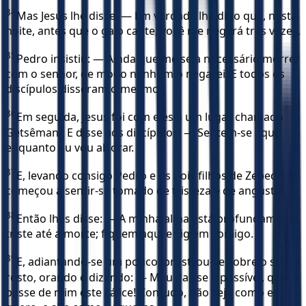
34
Mas Jesus lhe disse: — Em verdade lhe digo que, nesta
noite, antes que o galo cante, você me negará três vezes.
35
Pedro insistiu: — Ainda que me seja necessário morrer
com o senhor, de modo nenhum o negarei. E todos os
discípulos disseram o mesmo.
36
Em seguida, Jesus foi com eles a um lugar chamado
Getsêmani. E disse aos discípulos: — Sentem-se aqui,
enquanto eu vou ali orar.
37
E, levando consigo Pedro e os dois filhos de Zebedeu,
começou a sentir-se tomado de tristeza e de angústia.
38
Então lhes disse: — A minha alma está profundamente
triste até a morte; fiquem aqui e vigiem comigo.
39
E, adiantando-se um pouco, prostrou-se sobre o seu
rosto, orando e dizendo: — Meu Pai, se é possível, que
passe de mim este cálice! Contudo, não seja como eu