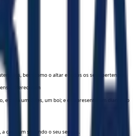
ensílios, bem como o altar e todos os seus pertences.
 censo, ofereceram
o, e cada um deles, um boi; e os apresentaram diante do
s, a cada um segundo o seu serviço.