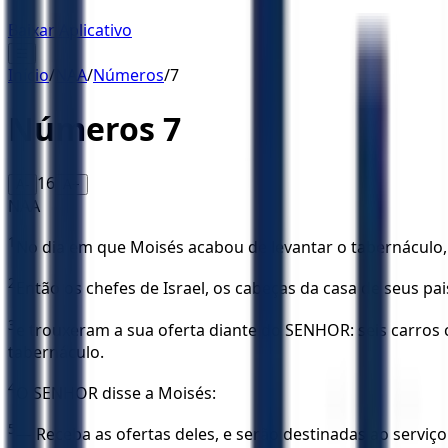
Baixar Aplicativo
☰
Início
/
NAA
/
Números
/
7
Números
7
16
A-
A+
NAA
1
No dia em que Moisés acabou de levantar o tabernáculo, 
2
Então os chefes de Israel, os cabeças da casa de seus pa
3
e trouxeram a sua oferta diante do SENHOR: seis carros 
tabernáculo.
4
O SENHOR disse a Moisés:
5
— Receba as ofertas deles, e serão destinadas ao serviço