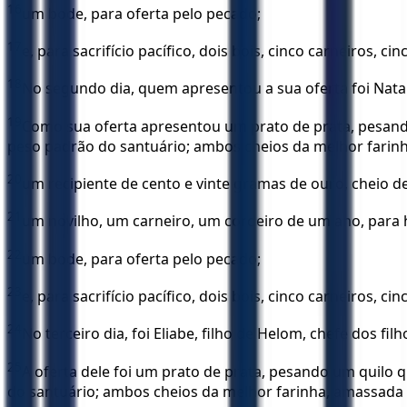
16
um bode, para oferta pelo pecado;
17
e, para sacrifício pacífico, dois bois, cinco carneiros, 
18
No segundo dia, quem apresentou a sua oferta foi Natanae
19
Como sua oferta apresentou um prato de prata, pesand
peso padrão do santuário; ambos cheios da melhor farinha
20
um recipiente de cento e vinte gramas de ouro, cheio d
21
um novilho, um carneiro, um cordeiro de um ano, para 
22
um bode, para oferta pelo pecado;
23
e, para sacrifício pacífico, dois bois, cinco carneiros, c
24
No terceiro dia, foi Eliabe, filho de Helom, chefe dos fi
25
A oferta dele foi um prato de prata, pesando um quilo
do santuário; ambos cheios da melhor farinha, amassada c