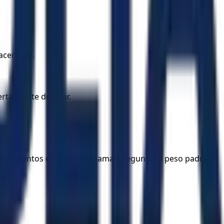
sacerdote.
ta diante do altar.
do oitocentos e quarenta gramas, segundo o peso padrão