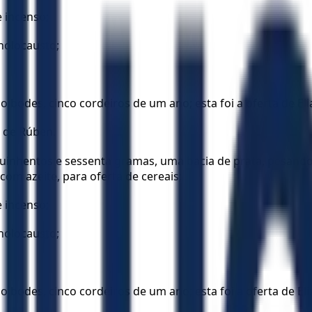
e incenso;
holocausto;
inco bodes, cinco cordeiros de um ano; esta foi a oferta de El
os de Rúben.
 quinhentos e sessenta gramas, uma bacia de prata, pesan
om azeite, para oferta de cereais;
e incenso;
holocausto;
nco bodes, cinco cordeiros de um ano; esta foi a oferta de Eliz