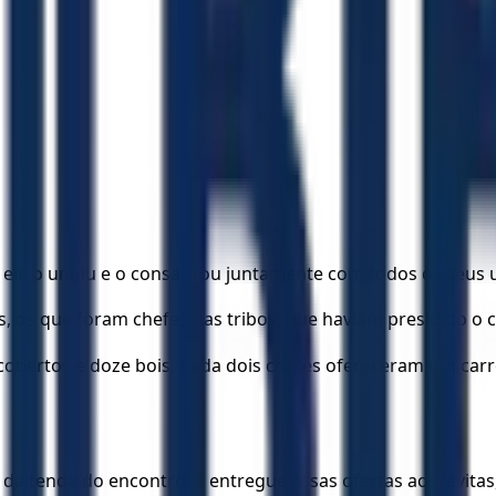
ele o ungiu e o consagrou juntamente com todos os seus ut
is, os que foram chefes das tribos, que haviam presidido o
cobertos e doze bois. Cada dois chefes ofereceram um carr
 da tenda do encontro. E entregue essas ofertas aos levita