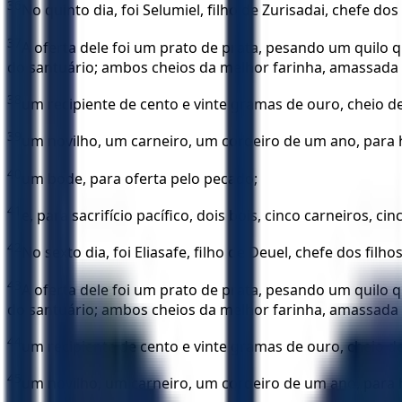
36
No quinto dia, foi Selumiel, filho de Zurisadai, chefe dos
37
A oferta dele foi um prato de prata, pesando um quilo
do santuário; ambos cheios da melhor farinha, amassada c
38
um recipiente de cento e vinte gramas de ouro, cheio d
39
um novilho, um carneiro, um cordeiro de um ano, para 
40
um bode, para oferta pelo pecado;
41
e, para sacrifício pacífico, dois bois, cinco carneiros, c
42
No sexto dia, foi Eliasafe, filho de Deuel, chefe dos filh
43
A oferta dele foi um prato de prata, pesando um quilo
do santuário; ambos cheios da melhor farinha, amassada c
44
um recipiente de cento e vinte gramas de ouro, cheio d
45
um novilho, um carneiro, um cordeiro de um ano, para 