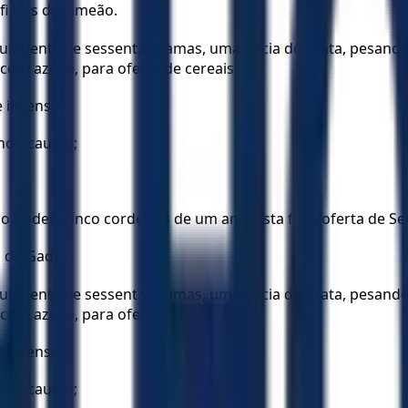
 filhos de Simeão.
 quinhentos e sessenta gramas, uma bacia de prata, pesan
om azeite, para oferta de cereais;
e incenso;
holocausto;
inco bodes, cinco cordeiros de um ano; esta foi a oferta de Sel
os de Gade.
 quinhentos e sessenta gramas, uma bacia de prata, pesan
om azeite, para oferta de cereais;
e incenso;
holocausto;