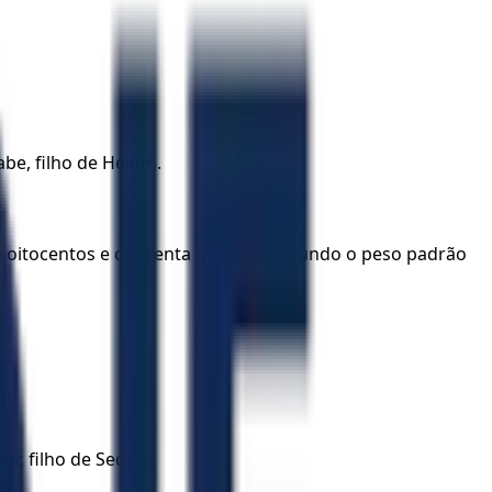
iabe, filho de Helom.
do oitocentos e quarenta gramas, segundo o peso padrão
ur, filho de Sedeur.