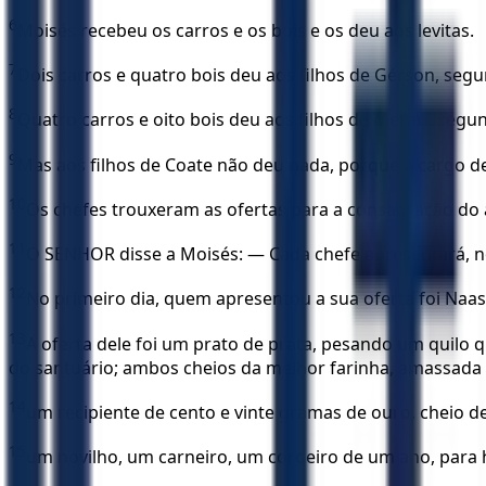
6
Moisés recebeu os carros e os bois e os deu aos levitas.
7
Dois carros e quatro bois deu aos filhos de Gérson, segu
8
Quatro carros e oito bois deu aos filhos de Merari, segun
9
Mas aos filhos de Coate não deu nada, porque a cargo de
10
Os chefes trouxeram as ofertas para a consagração do al
11
O SENHOR disse a Moisés: — Cada chefe apresentará, no 
12
No primeiro dia, quem apresentou a sua oferta foi Naas
13
A oferta dele foi um prato de prata, pesando um quilo
do santuário; ambos cheios da melhor farinha, amassada c
14
um recipiente de cento e vinte gramas de ouro, cheio d
15
um novilho, um carneiro, um cordeiro de um ano, para 