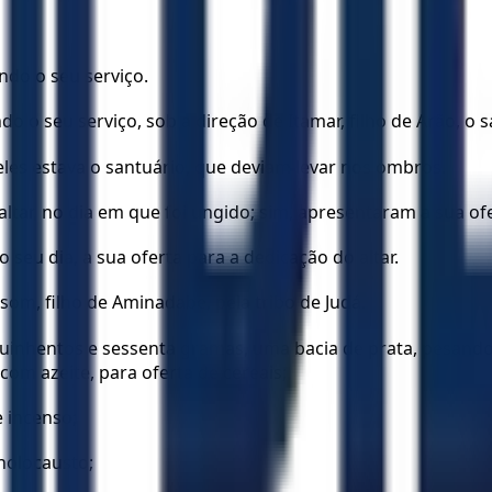
ndo o seu serviço.
do o seu serviço, sob a direção de Itamar, filho de Arão, o 
les estava o santuário, que deviam levar nos ombros.
tar, no dia em que foi ungido; sim, apresentaram a sua ofer
seu dia, a sua oferta para a dedicação do altar.
som, filho de Aminadabe, pela tribo de Judá.
 quinhentos e sessenta gramas, uma bacia de prata, pesan
om azeite, para oferta de cereais;
e incenso;
holocausto;