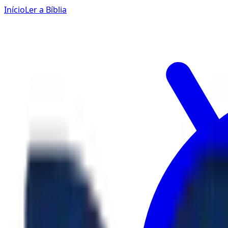
Início
Ler a Bíblia