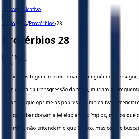
Baixar Aplicativo
☰
Início
/
NAA
/
Provérbios
/
28
Provérbios
28
16
A-
A+
NAA
1
Os ímpios fogem, mesmo quando ninguém os persegue, m
2
Por causa da transgressão da terra, mudam-se frequente
3
O pobre que oprime os pobres é como chuva torrencial qu
4
Os que abandonam a lei elogiam os ímpios, mas os que g
5
Os maus não entendem o que é justo, mas os que busc