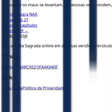
28
Quando os maus se levantam, as pessoas se escondem, 
← Voltar para
NAA
← Capítulo
27
Todos os capítulos
Capítulo
29
→
✝️
BÍBLIA HOJE
Leia a Bíblia Sagrada online em diversas versões. Versícu
Versões
ACF
AA
ARA
ARC
AS21
JFAA
KJA
KJF
Links
Ler a Bíblia
Política de Privacidade