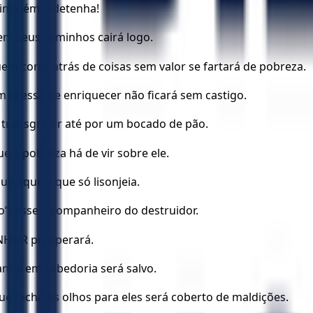
 ninguém o detenha!
em seus caminhos cairá logo.
em corre atrás de coisas sem valor se fartará de pobreza.
pressa de enriquecer não ficará sem castigo.
 transgredir até por um bocado de pão.
e a pobreza há de vir sobre ele.
 aquele que só lisonjeia.
o”, esse é companheiro do destruidor.
ENHOR prosperará.
anda em sabedoria será salvo.
 fecha os olhos para eles será coberto de maldições.