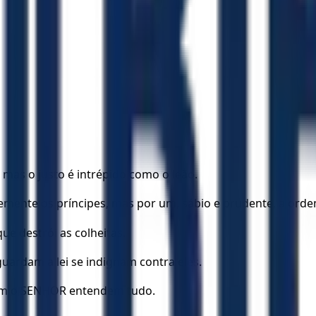
as o justo é intrépido como o leão.
mente os príncipes, mas por um, sábio e prudente, a orde
e destrói as colheitas.
uardam a lei se indignam contra eles.
am o SENHOR entendem tudo.