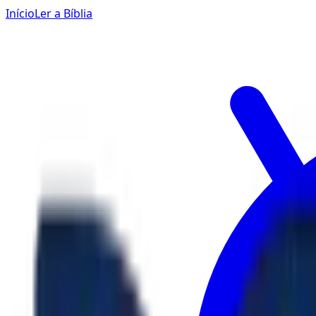
Início
Ler a Bíblia