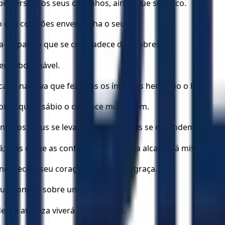
erverso, nos seus caminhos, ainda que seja rico.
o dos comilões envergonha o seu pai.
a-os para o que se compadece dos pobres.
será abominável.
airá na cova que fez; mas os íntegros herdarão o bem.
pobre que é sábio o conhece muito bem.
ando os maus se levantam, as pessoas se escondem.
; mas o que as confessa e abandona alcançará misericórdi
ndurece o seu coração cairá na desgraça.
 que domina sobre um povo pobre.
ia a avareza viverá muitos anos.