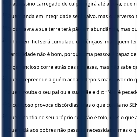
17
O assassino carregado de culpa fugirá até a cova; que
18
Quem anda em integridade será salvo, mas o perverso 
19
O que lavra a sua terra terá pão em abundância, mas qu
20
O homem fiel será cumulado de bênçãos, mas quem tem 
21
Parcialidade não é bom, porque uma pessoa é capaz de
22
O ganancioso corre atrás das riquezas, mas não sabe qu
23
Quem repreende alguém achará depois mais favor do que
24
Quem rouba o seu pai ou a sua mãe e diz: “Não é pecad
25
O cobiçoso provoca discórdias, mas o que confia no S
26
Quem confia no seu próprio coração é tolo, mas o que 
27
Quem dá aos pobres não passará necessidade, mas o que