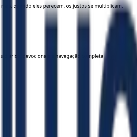
mas, quando eles perecem, os justos se multiplicam.
los diários, devocionais e navegação completa.