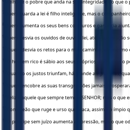
6
Melhor é o pobre que anda na sua integridade do que o p
7
Quem guarda a lei é filho inteligente, mas o companheir
8
Quem aumenta os seus bens com juros e ganância ajunt
9
Quem desvia os ouvidos de ouvir a lei, até a sua oração 
10
Quem desvia os retos para o mau caminho, ele mesmo c
11
O homem rico é sábio aos seus próprios olhos; mas o 
12
Quando os justos triunfam, há grande alegria; mas, qu
13
Quem encobre as suas transgressões jamais prosperará
14
Feliz é aquele que sempre teme o SENHOR; mas o que e
15
Como leão que ruge e urso que ataca, assim é o ímpio
16
O príncipe sem juízo aumenta a opressão, mas o que ode