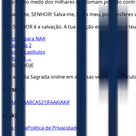
6
Não tenho medo dos milhares que tomam posição contra
7
Levanta-te, SENHOR! Salva-me, Deus meu, pois desferes 
8
Do SENHOR é a salvação. A tua bênção esteja sobre o teu
← Voltar para
NAA
← Capítulo
2
Todos os capítulos
Capítulo
4
→
✝️
BÍBLIA HOJE
Leia a Bíblia Sagrada online em diversas versões. Versícu
Versões
ACF
AA
ARA
ARC
AS21
JFAA
KJA
KJF
Links
Ler a Bíblia
Política de Privacidade