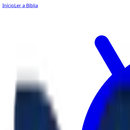
Início
Ler a Bíblia