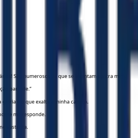
rios! São numerosos os que se levantam contra mim.
ão para ele.”
glória e o que exalta a minha cabeça.
monte me responde.
me sustenta.