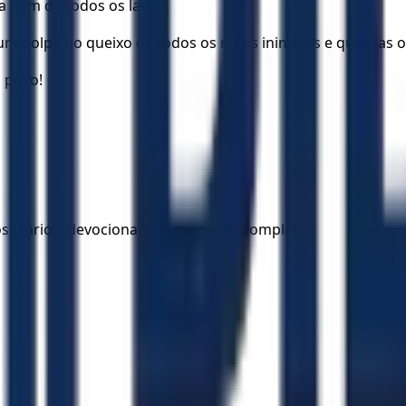
 mim de todos os lados.
um golpe no queixo de todos os meus inimigos e quebras o
 povo!
los diários, devocionais e navegação completa.