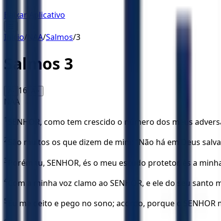
Baixar Aplicativo
☰
Início
/
NAA
/
Salmos
/
3
Salmos
3
16
A-
A+
NAA
1
SENHOR, como tem crescido o número dos meus adversá
2
São muitos os que dizem de mim: “Não há em Deus salvaç
3
Porém tu, SENHOR, és o meu escudo protetor, és a minha 
4
Com a minha voz clamo ao SENHOR, e ele do seu santo 
5
Eu me deito e pego no sono; acordo, porque o SENHOR 